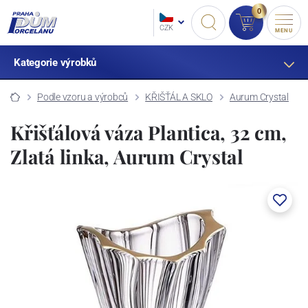
0
CZK
MENU
Kategorie výrobků
Podle vzoru a výrobců
KŘIŠŤÁL A SKLO
Aurum Crystal
Křišťálová váza Plantica, 32 cm,
Zlatá linka, Aurum Crystal