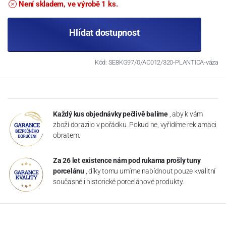
Není skladem, ve výrobě 1 ks.
Hlídat dostupnost
Kód: SE8KG97/0/AC012/320-PLANTICA-váza
Každý kus objednávky pečlivě balíme
, aby k vám
zboží dorazilo v pořádku. Pokud ne, vyřídíme reklamaci
obratem.
Za 26 let existence nám pod rukama prošly tuny
porcelánu
, díky tomu umíme nabídnout pouze kvalitní
současné i historické porcelánové produkty.