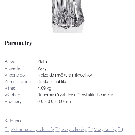
Parametry
Barva:
Zlatá
Provedení:
Vázy
Vhodné do:
Nelze do myčky a mikrovlnky
Země původu:
Česká republika
Váha:
4.09 kg
Výrobce:
Bohemia Crystalex a Crystalite Bohemia
Rozměry:
0.0 x 0.0 x 0.0 cm
Kategorie:
Skleněné vázy a karafy
Vázy a košíky
Vázy, košíky