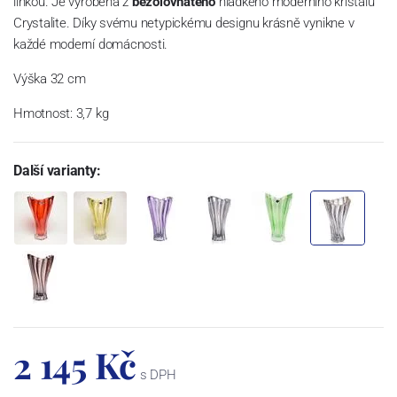
linkou. Je vyrobena z
bezolovnatého
hladkého moderního křišťálu
Crystalite. Díky svému netypickému designu krásně vynikne v
každé moderní domácnosti.
Výška 32 cm
Hmotnost: 3,7 kg
Další varianty:
2 145 Kč
s DPH