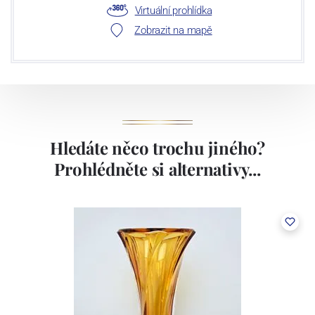
Virtuální prohlídka
nejmodernějšími prohlížečkami, které zaručují stabilní a vysokou
Zobrazit na mapě
kvalitu našich produktů.
Hledáte něco trochu jiného?
Prohlédněte si alternativy...