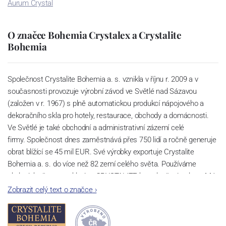
Aurum Crystal
O značce Bohemia Crystalex a Crystalite
Bohemia
Společnost Crystalite Bohemia a. s. vznikla v říjnu r. 2009 a v
současnosti provozuje výrobní závod ve Světlé nad Sázavou
(založen v r. 1967) s plně automatickou produkcí nápojového a
dekoračního skla pro hotely, restaurace, obchody a domácnosti.
Ve Světlé je také obchodní a administrativní zázemí celé
firmy. Společnost dnes zaměstnává přes 750 lidí a ročně generuje
obrat blížící se 45 mil EUR. Své výrobky exportuje Crystalite
Bohemia a. s. do více než 82 zemí celého světa. Používáme
ekologicky šetrnou sklovinu CRYSTALITE bez sloučenin olova. Má
perfektní lom světla a vysokou pevnost a životnost díky příměsi
Zobrazit celý text o značce
›
titanu. Lze ji bez hrozby zašednutí mýt v myčkách nádobí a to i při
velkém počtu cyklů.