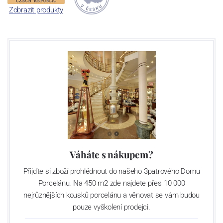
Sklárna Světlá nad Sázavou
Zobrazit produkty
V oblasti Světlé nad Sázavou se první zmínky o sklářské výrobě
datují již ke konci 16. století. Historie moderní sklárny začíná v r.
1967, kdy byla zahájena výstavba nového sklářského provozu.
Ruční výroba zde byla spuštěna v r.1970, automatická výroba pak
v r. 1975 - strojní foukání výrobků. V letech 1998 – 2000 byly
instalovány tavící agregáty a velké lisy umožňující výrobu předmětů
o velikosti do 45 cm, s maximální hmotností do 5 kg. V r. 2008 byla
výroba v továrně pod značkou Sklo Bohemia a.s. kvůli špatné
finanční situaci zastavena. Znovuotevření se sklárna dočkala
v říjnu r. 2009 pod novým jménem Crystalite Bohemia s. r. o.
s novým majitelem - podnikatelem Luborem Cervou. V
současnosti světelská sklárna provozuje 5 tavících agregátů s
Váháte s nákupem?
denní kapacitou utavení 145 tun skloviny, což představuje asi 55
Přijďte si zboží prohlédnout do našeho 3patrového Domu
milionů kusů strojně foukaných sklenic a odlivek a 11 milionu kusů
Porcelánu. Na 450 m2 zde najdete přes 10 000
dárkových předmětů ročně. V uplynulých letech firma výrazně
nejrůznějších kousků porcelánu a věnovat se vám budou
investovala do moderních výrobních technologií, nyní provozuje tři
pouze vyškolení prodejci.
vysoce výkonné linky na výrobu nápojového skla s denní kapacitou
kolem 150 tisíc kusů výrobků. Linky jsou vybaveny