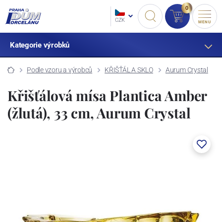
0
CZK
MENU
Kategorie výrobků
Podle vzoru a výrobců
KŘIŠŤÁL A SKLO
Aurum Crystal
Křišťálová mísa Plantica Amber
(žlutá), 33 cm, Aurum Crystal