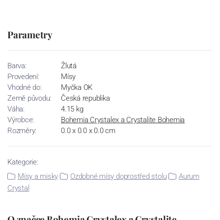
Parametry
Barva:
Žlutá
Provedení:
Mísy
Vhodné do:
Myčka OK
Země původu:
Česká republika
Váha:
4.15 kg
Výrobce:
Bohemia Crystalex a Crystalite Bohemia
Rozměry:
0.0 x 0.0 x 0.0 cm
Kategorie:
Mísy a misky
Ozdobné mísy doprostřed stolu
Aurum
Crystal
O značce Bohemia Crystalex a Crystalite