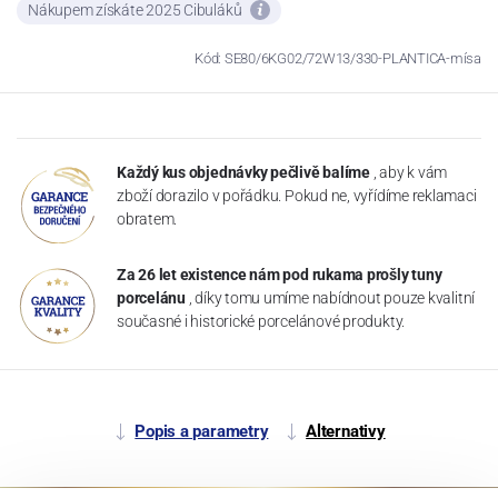
Nákupem získáte 2025 Cibuláků
Kód: SE80/6KG02/72W13/330-PLANTICA-mísa
Každý kus objednávky pečlivě balíme
, aby k vám
zboží dorazilo v pořádku. Pokud ne, vyřídíme reklamaci
obratem.
Za 26 let existence nám pod rukama prošly tuny
porcelánu
, díky tomu umíme nabídnout pouze kvalitní
současné i historické porcelánové produkty.
Popis a parametry
Alternativy