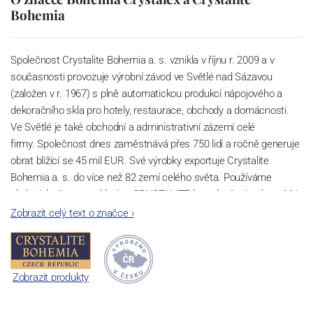
Bohemia
Společnost Crystalite Bohemia a. s. vznikla v říjnu r. 2009 a v
současnosti provozuje výrobní závod ve Světlé nad Sázavou
(založen v r. 1967) s plně automatickou produkcí nápojového a
dekoračního skla pro hotely, restaurace, obchody a domácnosti.
Ve Světlé je také obchodní a administrativní zázemí celé
firmy. Společnost dnes zaměstnává přes 750 lidí a ročně generuje
obrat blížící se 45 mil EUR. Své výrobky exportuje Crystalite
Bohemia a. s. do více než 82 zemí celého světa. Používáme
ekologicky šetrnou sklovinu CRYSTALITE bez sloučenin olova. Má
perfektní lom světla a vysokou pevnost a životnost díky příměsi
Zobrazit celý text o značce
›
titanu. Lze ji bez hrozby zašednutí mýt v myčkách nádobí a to i při
velkém počtu cyklů.
Sklárna Světlá nad Sázavou
Zobrazit produkty
V oblasti Světlé nad Sázavou se první zmínky o sklářské výrobě
datují již ke konci 16. století. Historie moderní sklárny začíná v r.