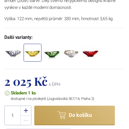
amber (žluté) barvě. Díky svému netypickému designu krásně
vynikne v každé moderní domácnosti.
Výška: 122 mm, největší průměr: 330 mm, hmotnost 3,65 kg
Další varianty:
2 025 Kč
s DPH
Skladem 1 ks
dostupné i na prodejně (Jugoslávská 567/16, Praha 2)
Do košíku