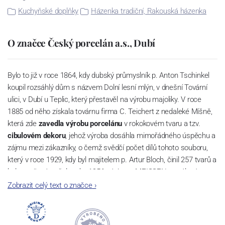
Kuchyňské doplňky
Házenka tradiční, Rakouská házenka
O značce Český porcelán a.s., Dubí
Bylo to již v roce 1864, kdy dubský průmyslník p. Anton Tschinkel
koupil rozsáhlý dům s názvem Dolní lesní mlýn, v dnešní Tovární
ulici, v Dubí u Teplic, který přestavěl na výrobu majoliky. V roce
1885 od něho získala továrnu firma C. Teichert z nedaleké Míšně,
která zde
zavedla výrobu porcelánu
v rokokovém tvaru a tzv.
cibulovém dekoru
, jehož výroba dosáhla mimořádného úspěchu a
zájmu mezi zákazníky, o čemž svědčí počet dílů tohoto souboru,
který v roce 1929, kdy byl majitelem p. Artur Bloch, činil 257 tvarů a
byl označován až do roku 1956 nápisem MEISSEN v oválovém
rámečku.
Zobrazit celý text o značce
›
Dnes, kdy čtete tento úvod, nese firma název
Český porcelán
a
počet jeho dílů v cibulovém provedení je 850 tvarů. Tyto výrobky