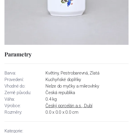
Parametry
Barva:
Květiny, Pestrobarevná, Zlatá
Provedení:
Kuchyňské doplňky
Vhodné do:
Nelze do myčky a mikrovlnky
Země původu:
Česká republika
Váha:
0.4 kg
Výrobce:
Český porcelán a.s., Dubí
Rozměry:
0.0 x 0.0 x 0.0 cm
Kategorie: