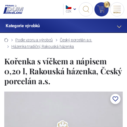
0
CZK
MENU
Kategorie výrobků
Podle vzoru a výrobců
Český porcelán a.s.
Házenka tradiční, Rakouská házenka
Kořenka s víčkem a nápisem
0,20 l, Rakouská házenka, Český
porcelán a.s.