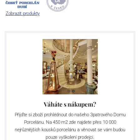
jsou garantovány Asociací sklářského a keramického průmyslu
České republiky jako „
Český výrobek
“.
Zobrazit produkty
Váháte s nákupem?
Přijďte si zboží prohlédnout do našeho 3patrového Domu
Porcelánu. Na 450 m2 zde najdete přes 10 000
nejrůznějších kousků porcelánu a věnovat se vám budou
pouze vyškolení prodejci.