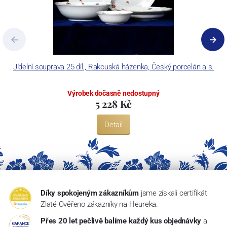
Jídelní souprava 25 díl., Rakouská házenka, Český porcelán a.s.
T
Výrobek dočasně nedostupný
5 228 Kč
Detail
Díky spokojeným zákazníkům
jsme získali certifikát
Zlaté Ověřeno zákazníky na Heureka.
Přes 20 let pečlivě balíme každý kus objednávky
a