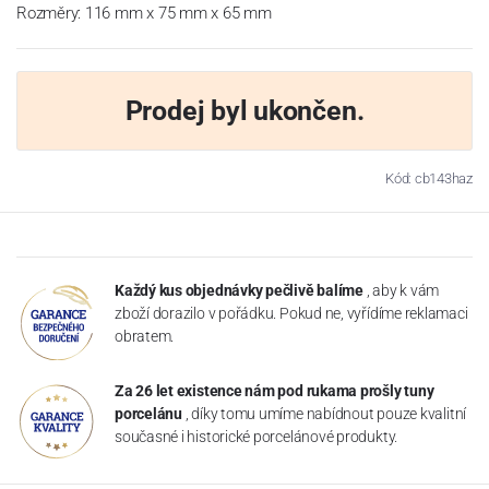
Rozměry: 116 mm x 75 mm x 65 mm
Prodej byl ukončen.
Kód: cb143haz
Každý kus objednávky pečlivě balíme
, aby k vám
zboží dorazilo v pořádku. Pokud ne, vyřídíme reklamaci
obratem.
Za 26 let existence nám pod rukama prošly tuny
porcelánu
, díky tomu umíme nabídnout pouze kvalitní
současné i historické porcelánové produkty.