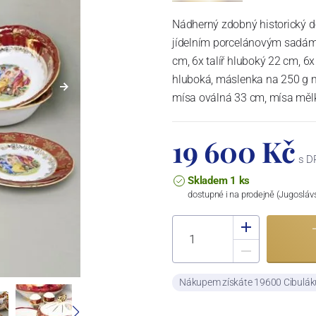
Nádherný zdobný historický d
jídelním porcelánovým sadám n
cm, 6x talíř hluboký 22 cm, 6x
hluboká, máslenka na 250 g m
mísa oválná 33 cm, mísa měl
19 600 Kč
s D
Skladem 1 ks
dostupné i na prodejně (Jugosláv
Nákupem získáte 19600 Cibulá