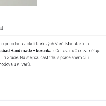
al
o porcelánu z okolí Karlových Varů. Manufaktura
rlsbad Hand made + korunka
z Ostrova n/O se zaměřuje
Tři Grácie. Na stejnou část trhu s porcelánem cílí i
odova u K. Varů.