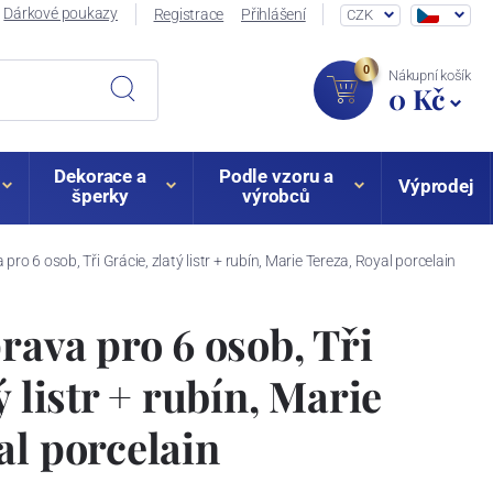
Dárkové poukazy
Registrace
Přihlášení
CZK
0
Nákupní košík
0 Kč
Dekorace a
Podle vzoru a
Výprodej
šperky
výrobců
 pro 6 osob, Tři Grácie, zlatý listr + rubín, Marie Tereza, Royal porcelain
rava pro 6 osob, Tři
ý listr + rubín, Marie
al porcelain