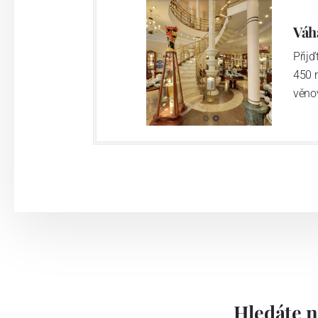
Váh
Přij
450 
věno
Hledáte n