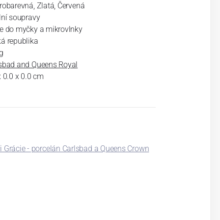
robarevná, Zlatá, Červená
lní soupravy
e do myčky a mikrovlnky
á republika
g
sbad and Queens Royal
x 0.0 x 0.0 cm
i Grácie - porcelán Carlsbad a Queens Crown