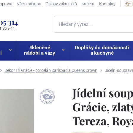
oprava
Vše o nákupu
Ohlasy zákazníků
Kariéra
Kontakty
05 314
, So 9-14
Skleněné
Doplňky do domácnosti
í
nádobí a vázy
a kuchyně
Dekor Tři Grácie - porcelán Carlsbad a Queens Crown
Jídelní souprava
Jídelní soup
Grácie, zlat
Tereza, Roy