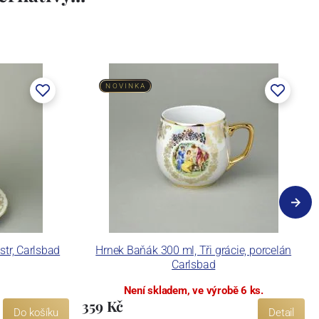
NOVINKA
listr, Carlsbad
Hrnek Baňák 300 ml, Tři grácie, porcelán
Carlsbad
Není skladem, ve výrobě 6 ks.
359 Kč
Do košíku
Detail