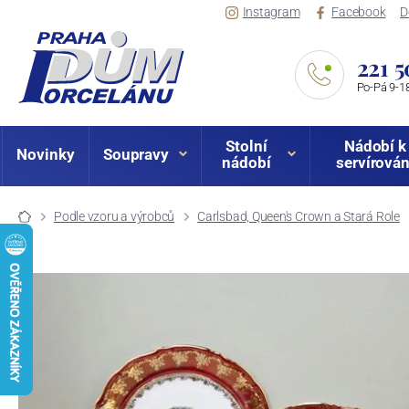
Instagram
Facebook
D
221 5
Po-Pá 9-18
Stolní
Nádobí k
Novinky
Soupravy
nádobí
servírován
Podle vzoru a výrobců
Carlsbad, Queen's Crown a Stará Role