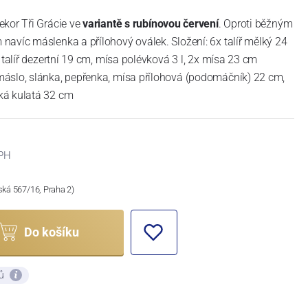
ekor Tři Grácie ve
variantě s rubínovou červení
. Oproti běžným
avíc máslenka a přílohový oválek. Složení: 6x talíř mělký 24
 talíř dezertní 19 cm, mísa polévková 3 l, 2x mísa 23 cm
áslo, slánka, pepřenka, mísa přílohová (podomáčník) 22 cm,
ká kulatá 32 cm
PH
ská 567/16, Praha 2)
Do košíku
ků