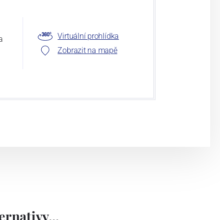
Virtuální prohlídka
a
Zobrazit na mapě
rnativy...