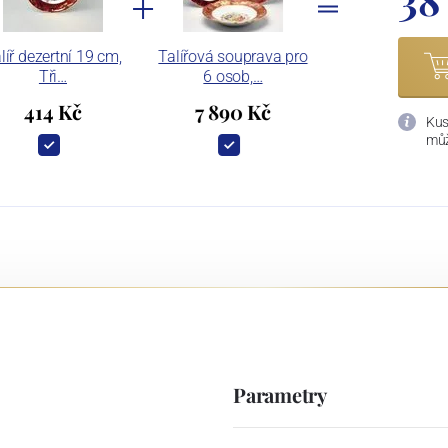
líř dezertní 19 cm,
Talířová souprava pro
Tři…
6 osob,…
414 Kč
7 890 Kč
Kus
můž
Parametry