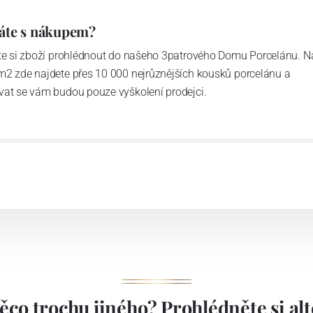
áte s nákupem?
ďte si zboží prohlédnout do našeho 3patrového Domu Porcelánu. N
m2 zde najdete přes 10 000 nejrůznějších kousků porcelánu a
vat se vám budou pouze vyškolení prodejci.
ěco trochu jiného? Prohlédněte si alte