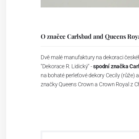
O značce Carlsbad and Queens Roy
Dvě malé manufaktury na dekoraci českéh
"Dekorace R. Lidický" -
spodní značka Ca
na bohaté perleťové dekory Cecily (růže) a 
značky Queens Crown a Crown Royal z Ch