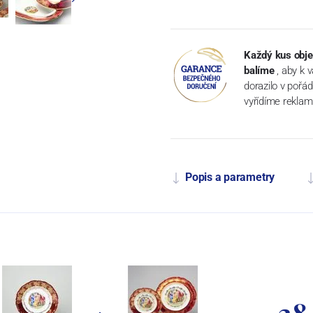
Každý kus obje
balíme
, aby k 
dorazilo v pořá
vyřídíme reklam
Popis a parametry
38