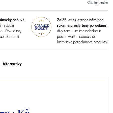
Kód: 3g-js-rubín
dnávky pečlivě
Za 26 let existence nám pod
vám zboží
rukama prošly tuny porcelánu
,
dku. Pokud ne,
díky tomu umíme nabídnout
aci obratem.
pouze kvalitní současné i
historické porcelánové produkty.
Alternativy
 794 Kč