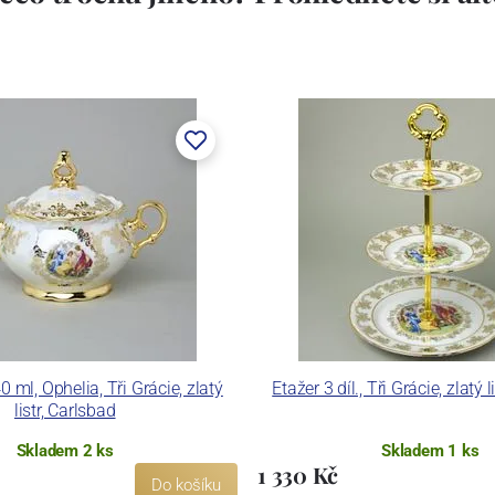
 ml, Ophelia, Tři Grácie, zlatý
Etažer 3 díl., Tři Grácie, zlatý 
listr, Carlsbad
Skladem 2 ks
Skladem 1 ks
1 330 Kč
Do košíku