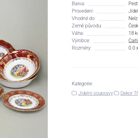
Barva:
Pest
Provedení:
Jíde
Vhodné do:
Nelz
Země původu:
Česk
Váha:
18 k
Výrobce:
Carl
Rozměry:
0.0 
Kategorie:
Jídelní soupravy
Dekor Tř