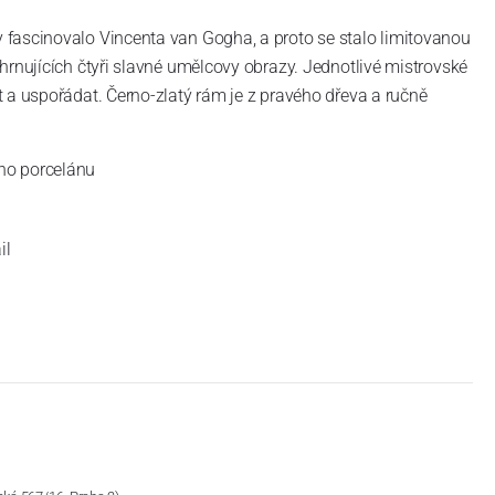
fascinovalo Vincenta van Gogha, a proto se stalo limitovanou
hrnujících čtyři slavné umělcovy obrazy.
Jednotlivé mistrovské
t a uspořádat.
Černo-zlatý rám je z pravého dřeva a ručně
ího porcelánu
il