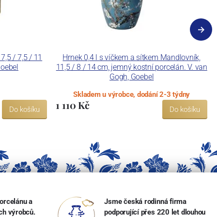
7,5 / 7,5 / 11
Hrnek 0,4 l s víčkem a sítkem Mandlovník,
Goebel
11,5 / 8 / 14 cm, jemný kostní porcelán. V. van
Gogh, Goebel
Skladem u výrobce, dodání 2-3 týdny
1 110 Kč
Do košíku
Do košíku
orcelánu a
Jsme česká rodinná firma
ch výrobců.
podporující přes 220 let dlouhou