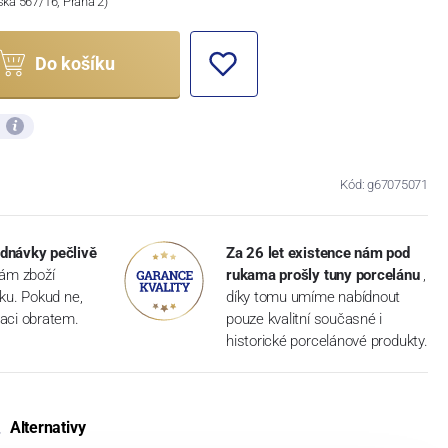
ská 567/16, Praha 2)
Do košíku
ů
Kód: g67075071
dnávky pečlivě
Za 26 let existence nám pod
vám zboží
rukama prošly tuny porcelánu
,
dku. Pokud ne,
díky tomu umíme nabídnout
aci obratem.
pouze kvalitní současné i
historické porcelánové produkty.
Alternativy