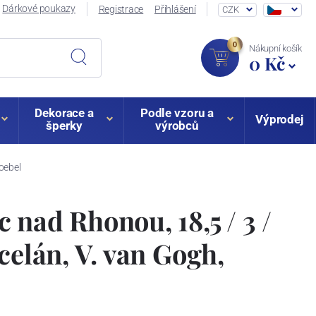
Dárkové poukazy
Registrace
Přihlášení
CZK
0
Nákupní košík
0 Kč
Dekorace a
Podle vzoru a
Výprodej
šperky
výrobců
oebel
 nad Rhonou, 18,5 / 3 /
celán, V. van Gogh,