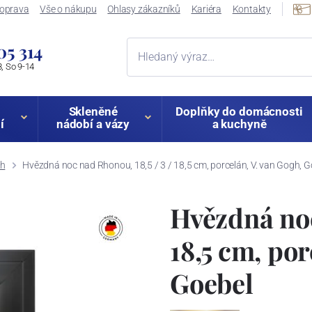
oprava
Vše o nákupu
Ohlasy zákazníků
Kariéra
Kontakty
05 314
, So 9-14
Skleněné
Doplňky do domácnosti
í
nádobí a vázy
a kuchyně
gh
Hvězdná noc nad Rhonou, 18,5 / 3 / 18,5 cm, porcelán, V. van Gogh, G
Hvězdná noc
18,5 cm, por
Goebel