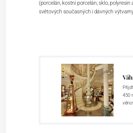
(porcelán, kostní porcelán, sklo, polyresi
světových současných i dávných výtvarn
Váh
Přij
450 
věno