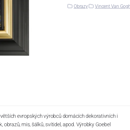
Obrazy
Vincent Van Gog
jvětších evropských výrobců domácích dekorativních i
, obrazů, mis, šálků, svítidel, apod. Výrobky Goebel