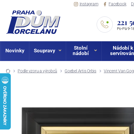
Instagram
Facebook
D
221 5
Po-Pá 9-18
Stolní
Nádobí k
Novinky
Soupravy
nádobí
servírován
Podle vzoru a výrobců
Goebel Artis Orbis
Vincent Van Go