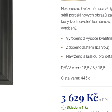
Nekonečno hvězdné noci vždy 
sérií porcelánových obrazů za
kusy lze libovolně kombinova
vyrobený.
Vyrobeno z vysoce kvalitn
Zdobeno zlatem (barvou)
Navrženo s láskou pro deta
D/Š/V v cm:
18,5 / 3 / 18,5
Čistá váha: 445 g
3 629 Kč
s DPH
Skladem 1 ks