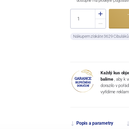
dostupné i na prodejně (Jugosláv
Nákupem získáte 3629 Cibulák
Každý kus obje
balíme
, aby k 
dorazilo v pořá
vyřídíme reklam
Popis a parametry