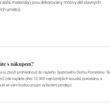
n a další materiály) jsou dekorovány motivy děl slavných
ých umělců.
áte s nákupem?
ďte si zboží prohlédnout do našeho 3patrového Domu Porcelánu. N
m2 zde najdete přes 10 000 nejrůznějších kousků porcelánu a
vat se vám budou pouze vyškolení prodejci.