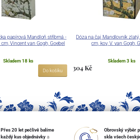
čka papírová Mandloň stříbrná -
Dóza na čaj Mandlovník zlatý, 
9 cm, Vincent van Gogh, Goebel
cm, kov, V. van Gogh, 
Skladem 18 ks
Skladem 3 ks
304 Kč
Do košíku
Přes 20 let pečlivě balíme
Obrovský výběr p
každý kus objednávky
a
skla všech český