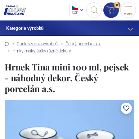
0
CZK
MENU
Kategorie výrobků
Podle vzoru a výrobců
Český porcelán a.s.
Hrnky misky, šálky různé dekory
Hrnek Tina mini 100 ml, pejsek
- náhodný dekor, Český
porcelán a.s.