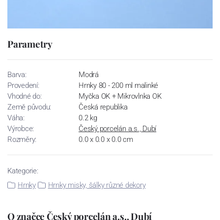
Parametry
Barva:
Modrá
Provedení:
Hrnky 80 - 200 ml malinké
Vhodné do:
Myčka OK + Mikrovlnka OK
Země původu:
Česká republika
Váha:
0.2 kg
Výrobce:
Český porcelán a.s., Dubí
Rozměry:
0.0 x 0.0 x 0.0 cm
Kategorie:
Hrnky
Hrnky misky, šálky různé dekory
O značce Český porcelán a.s., Dubí