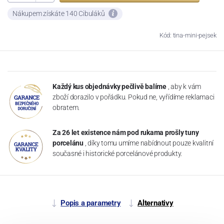
Nákupem získáte 140 Cibuláků
Kód: tina-mini-pejsek
Každý kus objednávky pečlivě balíme
, aby k vám
zboží dorazilo v pořádku. Pokud ne, vyřídíme reklamaci
obratem.
Za 26 let existence nám pod rukama prošly tuny
porcelánu
, díky tomu umíme nabídnout pouze kvalitní
současné i historické porcelánové produkty.
Popis a parametry
Alternativy