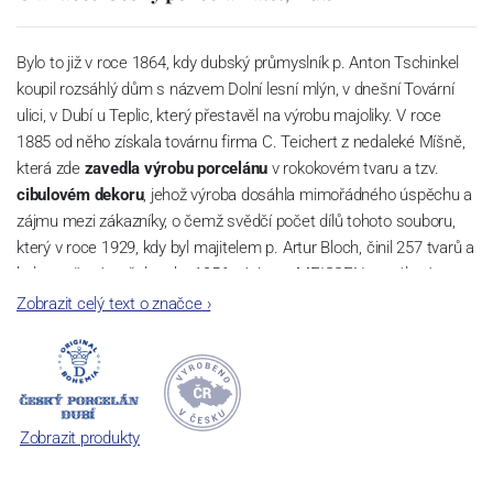
Bylo to již v roce 1864, kdy dubský průmyslník p. Anton Tschinkel
koupil rozsáhlý dům s názvem Dolní lesní mlýn, v dnešní Tovární
ulici, v Dubí u Teplic, který přestavěl na výrobu majoliky. V roce
1885 od něho získala továrnu firma C. Teichert z nedaleké Míšně,
která zde
zavedla výrobu porcelánu
v rokokovém tvaru a tzv.
cibulovém dekoru
, jehož výroba dosáhla mimořádného úspěchu a
zájmu mezi zákazníky, o čemž svědčí počet dílů tohoto souboru,
který v roce 1929, kdy byl majitelem p. Artur Bloch, činil 257 tvarů a
byl označován až do roku 1956 nápisem MEISSEN v oválovém
rámečku.
Zobrazit celý text o značce
›
Dnes, kdy čtete tento úvod, nese firma název
Český porcelán
a
počet jeho dílů v cibulovém provedení je 850 tvarů. Tyto výrobky
jsou garantovány Asociací sklářského a keramického průmyslu
České republiky jako „
Český výrobek
“.
Zobrazit produkty