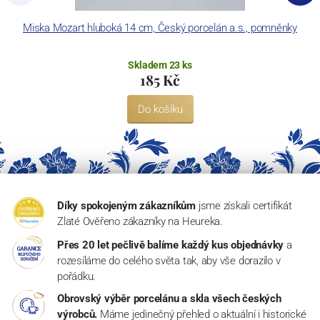
Miska Mozart hluboká 14 cm, Český porcelán a.s., pomněnky
Skladem 23 ks
185 Kč
Do košíku
Díky spokojeným zákazníkům
jsme získali certifikát
Zlaté Ověřeno zákazníky na Heureka.
Přes 20 let pečlivě balíme každý kus objednávky
a
rozesíláme do celého světa tak, aby vše dorazilo v
pořádku.
Obrovský výběr porcelánu a skla všech českých
výrobců.
Máme jedinečný přehled o aktuální i historické