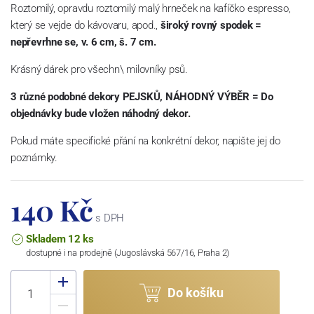
Roztomilý, opravdu roztomilý malý hrneček na kafíčko espresso,
který se vejde do kávovaru, apod.,
široký rovný spodek =
nepřevrhne se, v. 6 cm, š. 7 cm.
Krásný dárek pro všechn\ milovníky psů.
3 různé podobné dekory PEJSKŮ, NÁHODNÝ VÝBĚR = Do
objednávky bude vložen náhodný dekor.
Pokud máte specifické přání na konkrétní dekor, napište jej do
poznámky.
140 Kč
s DPH
Skladem 12 ks
dostupné i na prodejně (Jugoslávská 567/16, Praha 2)
Do košíku