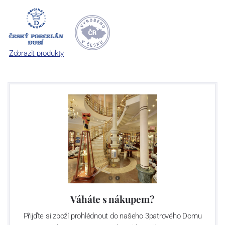
Dnes, kdy čtete tento úvod, nese firma název
Český porcelán
a
počet jeho dílů v cibulovém provedení je 850 tvarů. Tyto výrobky
jsou garantovány Asociací sklářského a keramického průmyslu
České republiky jako „
Český výrobek
“.
Zobrazit produkty
Váháte s nákupem?
Přijďte si zboží prohlédnout do našeho 3patrového Domu