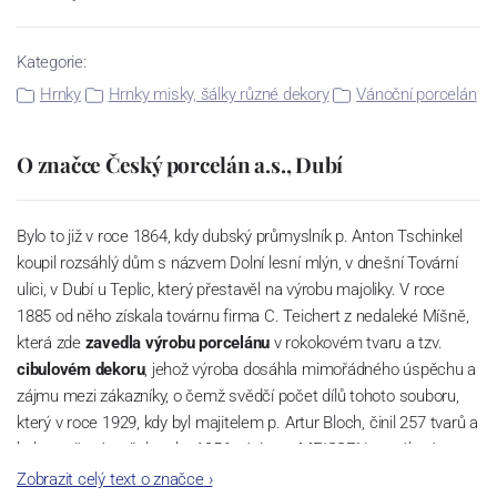
Kategorie:
Hrnky
Hrnky misky, šálky různé dekory
Vánoční porcelán
O značce Český porcelán a.s., Dubí
Bylo to již v roce 1864, kdy dubský průmyslník p. Anton Tschinkel
koupil rozsáhlý dům s názvem Dolní lesní mlýn, v dnešní Tovární
ulici, v Dubí u Teplic, který přestavěl na výrobu majoliky. V roce
1885 od něho získala továrnu firma C. Teichert z nedaleké Míšně,
která zde
zavedla výrobu porcelánu
v rokokovém tvaru a tzv.
cibulovém dekoru
, jehož výroba dosáhla mimořádného úspěchu a
zájmu mezi zákazníky, o čemž svědčí počet dílů tohoto souboru,
který v roce 1929, kdy byl majitelem p. Artur Bloch, činil 257 tvarů a
byl označován až do roku 1956 nápisem MEISSEN v oválovém
rámečku.
Zobrazit celý text o značce
›