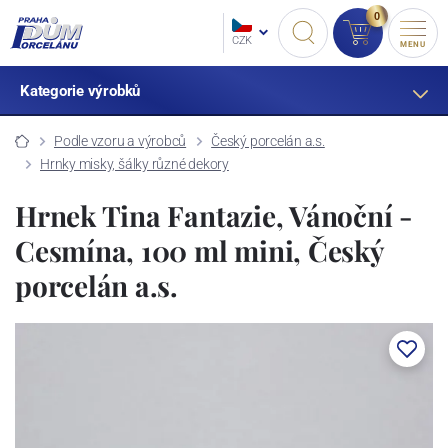
0
CZK
MENU
Kategorie výrobků
Podle vzoru a výrobců
Český porcelán a.s.
Hrnky misky, šálky různé dekory
Hrnek Tina Fantazie, Vánoční -
Cesmína, 100 ml mini, Český
porcelán a.s.