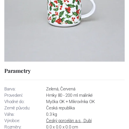
Parametry
Barva:
Zelená, Červená
Provedení:
Hrnky 80 - 200 ml malinké
Vhodné do:
Myčka OK + Mikrovlnka OK
Země původu:
Česká republika
Váha:
0.3 kg
Výrobce:
Český porcelán a.s., Dubí
Rozměry:
0.0 x 0.0 x 0.0 cm