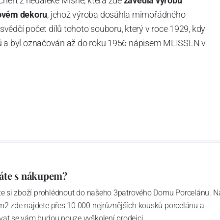
chert z nedaleké Míšně, která zde
zavedla výrobu
ovém dekoru
, jehož výroba dosáhla mimořádného
vědčí počet dílů tohoto souboru, který v roce 1929, kdy
tvarů a byl označován až do roku 1956 nápisem MEISSEN v
ázev
Český porcelán
a počet jeho dílů v cibulovém
u garantovány Asociací sklářského a keramického
obek
“.
áte s nákupem?
ďte si zboží prohlédnout do našeho 3patrového Domu Porcelánu. N
m2 zde najdete přes 10 000 nejrůznějších kousků porcelánu a
vat se vám budou pouze vyškolení prodejci.