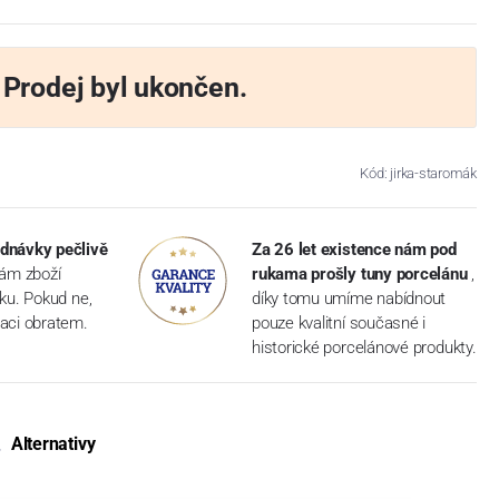
Prodej byl ukončen.
Kód: jirka-staromák
dnávky pečlivě
Za 26 let existence nám pod
vám zboží
rukama prošly tuny porcelánu
,
dku. Pokud ne,
díky tomu umíme nabídnout
aci obratem.
pouze kvalitní současné i
historické porcelánové produkty.
Alternativy