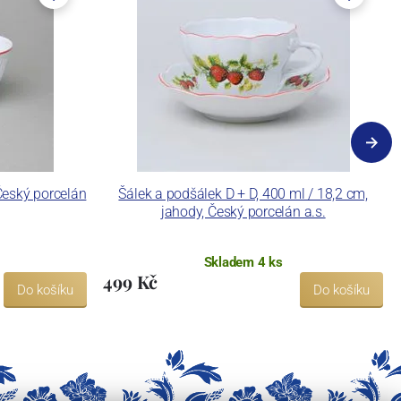
Český porcelán
Šálek a podšálek D + D, 400 ml / 18,2 cm,
jahody, Český porcelán a.s.
Skladem 4 ks
499 Kč
Do košíku
Do košíku