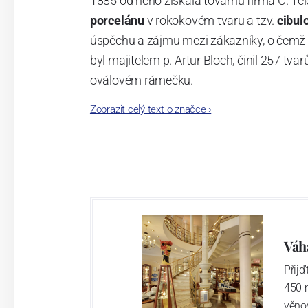
1885 od něho získala továrnu firma C. Tei
porcelánu
v rokokovém tvaru a tzv.
cibul
úspěchu a zájmu mezi zákazníky, o čemž s
byl majitelem p. Artur Bloch, činil 257 
oválovém rámečku.
Zobrazit celý text o značce
›
Dnes, kdy čtete tento úvod, nese firma n
provedení je 850 tvarů. Tyto výrobky jso
průmyslu České republiky jako „
Český výr
Váh
Přij
450 
věno