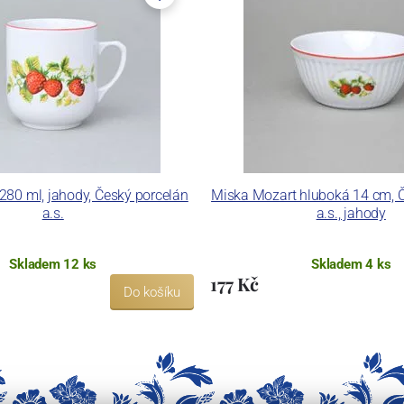
280 ml, jahody, Český porcelán
Miska Mozart hluboká 14 cm, 
a.s.
a.s., jahody
Skladem 12 ks
Skladem 4 ks
177 Kč
Do košíku