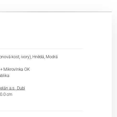
onová kost, ivory), Hnědá, Modrá
+ Mikrovlnka OK
blika
elán a.s., Dubí
x 0.0 cm