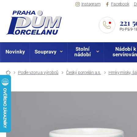
Instagram
Facebook
D
221 5
Po-Pá 9-18
Stolní
Nádobí k
Novinky
Soupravy
nádobí
servírován
Podle vzoru a výrobců
Český porcelán a.s.
Hrnky misky, šá