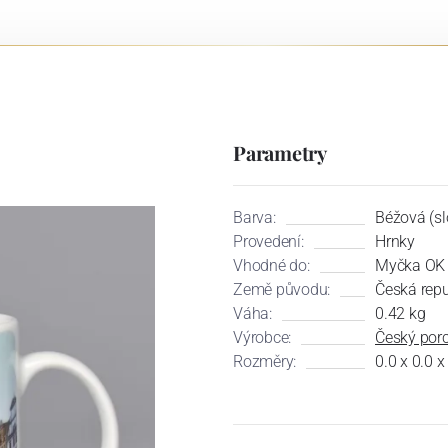
Parametry
Barva:
Béžová (sl
Provedení:
Hrnky
Vhodné do:
Myčka OK 
Země původu:
Česká repu
Váha:
0.42 kg
Výrobce:
Český porc
Rozměry:
0.0 x 0.0 