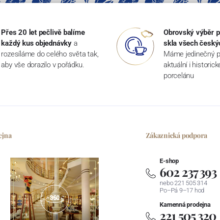
Přes 20 let pečlivě balíme
Obrovský výběr p
každý kus objednávky
a
skla všech český
rozesíláme do celého světa tak,
Máme jedinečný p
aby vše dorazilo v pořádku.
aktuální i historic
porcelánu
ejna
Zákaznická podpora
E-shop
602 237 393
nebo 221 505 314
Po–Pá 9–17 hod
Kamenná prodejna
221 505 320