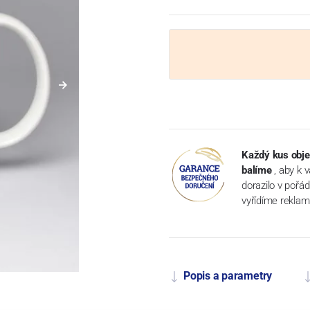
Každý kus obje
balíme
, aby k 
dorazilo v pořá
vyřídíme reklam
Popis a parametry