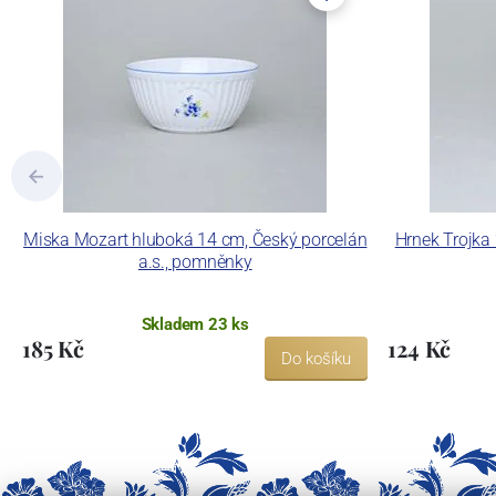
Miska Mozart hluboká 14 cm, Český porcelán
Hrnek Trojka 
a.s., pomněnky
Skladem 23 ks
185 Kč
124 Kč
Do košíku