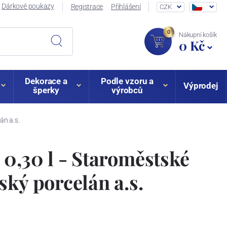
Dárkové poukazy
Registrace
Přihlášení
CZK
0
Nákupní košík
0 Kč
Dekorace a
Podle vzoru a
Výprodej
šperky
výrobců
án a.s.
 0,30 l - Staroměstské
ský porcelán a.s.