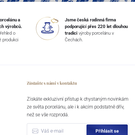
orcelánu a
Jsme česká rodinná firma
ch výrobců.
podporující přes 220 let dlouhou
řehled o
tradici
výroby porcelánu v
ké produkci
Čechách.
Zůstaňte s námi v kontaktu
Získáte exkluzivní přístup k chystaným novinkám
ze světa porcelánu, ale i k akcím podstatně dřív,
než se vše rozprodá.
Přihlásit se