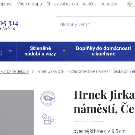
oprava
Vše o nákupu
Ohlasy zákazníků
Kariéra
Kontakty
05 314
, So 9-14
Skleněné
Doplňky do domácnosti
í
nádobí a vázy
a kuchyně
lky různé dekory
Hrnek Jirka 0,30 l - Staroměstské náměstí, Český porcel
Hrnek Jirka
náměstí, Če
bytelnější hrnek, v. 9,5 cm