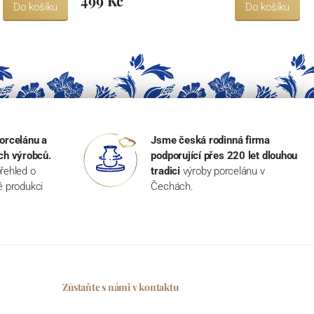
499 Kč
Do košíku
Do košíku
orcelánu a
Jsme česká rodinná firma
ch výrobců.
podporující přes 220 let dlouhou
řehled o
tradici
výroby porcelánu v
ké produkci
Čechách.
Zůstaňte s námi v kontaktu