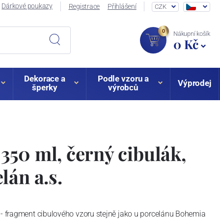
Dárkové poukazy
Registrace
Přihlášení
CZK
0
Nákupní košík
0 Kč
Dekorace a
Podle vzoru a
Výprodej
šperky
výrobců
50 ml, černý cibulák,
lán a.s.
 - fragment cibulového vzoru stejně jako u porcelánu Bohemia