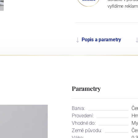
vyřídíme reklam
Popis a parametry
Parametry
Barva:
Čer
Provedení:
Hr
Vhodné do:
My
Země původu:
Če
Váha:
0.