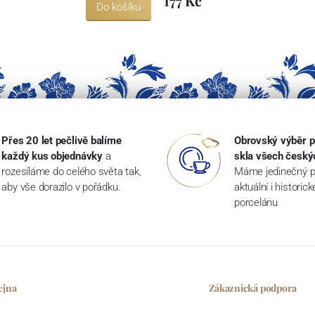
177 Kč
Do košíku
Přes 20 let pečlivě balíme
Obrovský výběr p
každý kus objednávky
a
skla všech český
rozesíláme do celého světa tak,
Máme jedinečný p
aby vše dorazilo v pořádku.
aktuální i historic
porcelánu
ejna
Zákaznická podpora