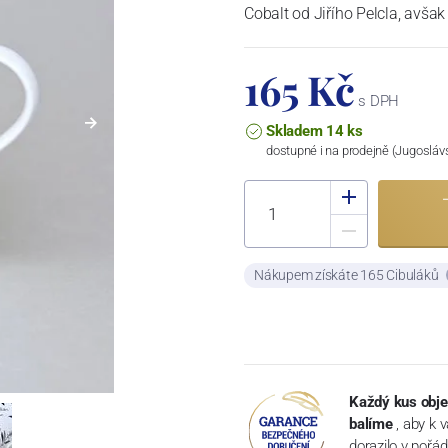
Cobalt od Jiřího Pelcla, avšak
165 Kč
s DPH
Skladem 14 ks
dostupné i na prodejně (Jugosláv
Nákupem získáte 165 Cibuláků
Každý kus obje
balíme
, aby k 
dorazilo v pořá