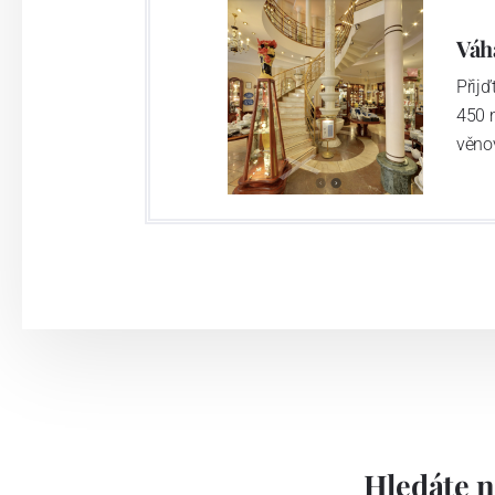
Váh
Přij
450 
věno
Hledáte n