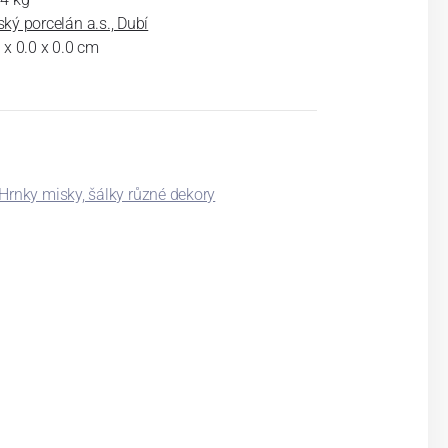
ký porcelán a.s., Dubí
 x 0.0 x 0.0 cm
Hrnky misky, šálky různé dekory