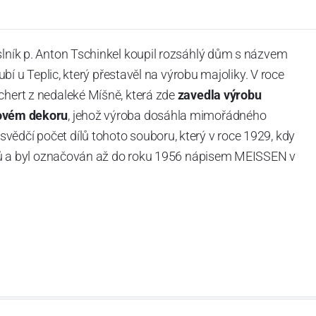
slník p. Anton Tschinkel koupil rozsáhlý dům s názvem
Dubí u Teplic, který přestavěl na výrobu majoliky. V roce
chert z nedaleké Míšně, která zde
zavedla výrobu
ovém dekoru
, jehož výroba dosáhla mimořádného
vědčí počet dílů tohoto souboru, který v roce 1929, kdy
tvarů a byl označován až do roku 1956 nápisem MEISSEN v
ázev
Český porcelán
a počet jeho dílů v cibulovém
u garantovány Asociací sklářského a keramického
obek
“.