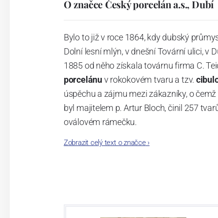
O značce Český porcelán a.s., Dubí
Bylo to již v roce 1864, kdy dubský průmy
Dolní lesní mlýn, v dnešní Tovární ulici, v 
1885 od něho získala továrnu firma C. Tei
porcelánu
v rokokovém tvaru a tzv.
cibul
úspěchu a zájmu mezi zákazníky, o čemž s
byl majitelem p. Artur Bloch, činil 257 
oválovém rámečku.
Zobrazit celý text o značce
›
Dnes, kdy čtete tento úvod, nese firma n
provedení je 850 tvarů. Tyto výrobky jso
průmyslu České republiky jako „
Český výr