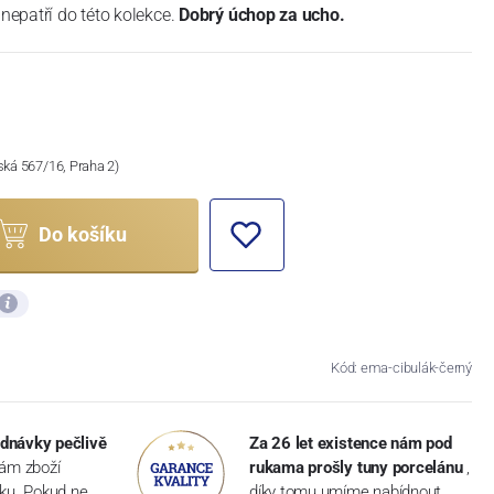
 nepatří do této kolekce.
D
obrý úchop za ucho.
ská 567/16, Praha 2)
Do košíku
Kód: ema-cibulák-černý
dnávky pečlivě
Za 26 let existence nám pod
vám zboží
rukama prošly tuny porcelánu
,
dku. Pokud ne,
díky tomu umíme nabídnout