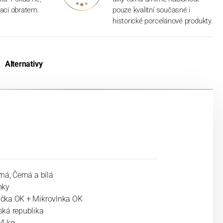
aci obratem.
pouze kvalitní současné i
historické porcelánové produkty.
Alternativy
ná, Černá a bílá
nky
čka OK + Mikrovlnka OK
ská republika
34 kg