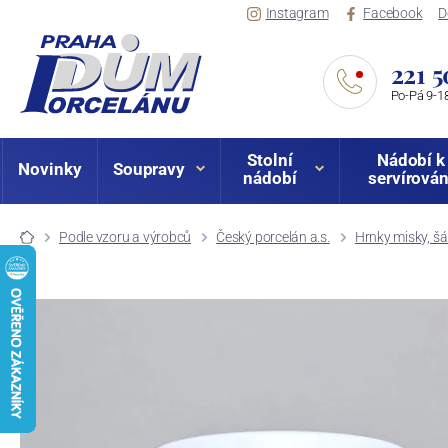
Instagram
Facebook
D
221 5
Po-Pá 9-18
Stolní
Nádobí k
Novinky
Soupravy
nádobí
servírován
Podle vzoru a výrobců
Český porcelán a.s.
Hrnky misky, šá