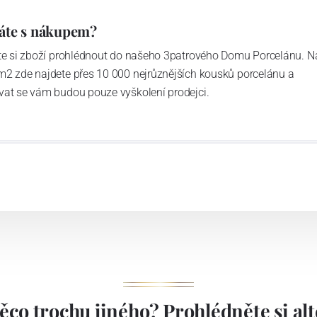
áte s nákupem?
ďte si zboží prohlédnout do našeho 3patrového Domu Porcelánu. N
m2 zde najdete přes 10 000 nejrůznějších kousků porcelánu a
vat se vám budou pouze vyškolení prodejci.
ěco trochu jiného? Prohlédněte si alte