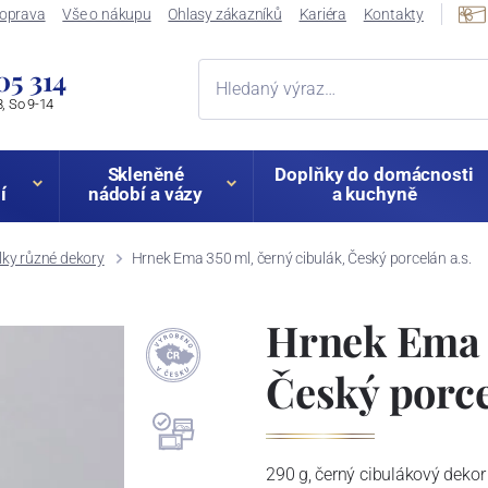
oprava
Vše o nákupu
Ohlasy zákazníků
Kariéra
Kontakty
05 314
, So 9-14
Skleněné
Doplňky do domácnosti
í
nádobí a vázy
a kuchyně
lky různé dekory
Hrnek Ema 350 ml, černý cibulák, Český porcelán a.s.
Hrnek Ema 3
Český porce
290 g, černý cibulákový dekor