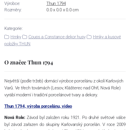
Výrobce:
Thun 1794
Rozměry:
0.0 x 0.0 x 0.0 cm
Kategorie:
Hrnky
Coups a Constance dekor husy
Hrnky a kusové
položky THUN
O značce Thun 1794
Největší (podle tržeb) domácí výrobce porcelánu z okolí Karlových
Varů. Ve třech továrnách (Lesov, Klášterec nad Ohří, Nová Role)
vyrábí moderní i tradiční porcelánové tvary a dekory.
Thun 1794, výroba porcelánu, video
Nová Role:
Závod byl založen roku 1921. Po druhé světové válce
byl závod zařazen do skupiny Karlovarský porcelán. V roce 2009