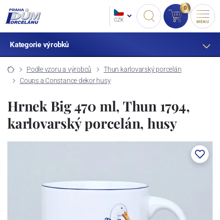
0
CZK
MENU
Kategorie výrobků
Podle vzoru a výrobců
Thun karlovarský porcelán
Coups a Constance dekor husy
Hrnek Big 470 ml, Thun 1794,
karlovarský porcelán, husy