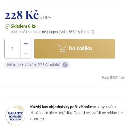
228 Kč
s DPH
Skladem 6 ks
dostupné i na prodejně (Jugoslávská 567/16, Praha 2)
Do košíku
Nákupem získáte 228 Cibuláků
Kód: th601103
Každý kus objednávky pečlivě balíme
, aby k vám
zboží dorazilo v pořádku. Pokud ne, vyřídíme reklamaci
obratem.