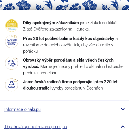
Díky spokojeným zákazníkům
jsme získali certifikát
Zlaté Ověřeno zákazníky na Heureka.
Přes 20 let pečlivě balíme každý kus objednávky
a
rozesíláme do celého světa tak, aby vše dorazilo v
pořádku.
Obrovský výběr porcelánu a skla všech českých
výrobců.
Máme jedinečný přehled o aktuální i historické
produkci porcelánu
Jsme česká rodinná firma podporující přes 220 let
dlouhou tradici
výroby porcelánu v Čechách.
Informace o nákupu
Třípatrová specializovaná prodejna