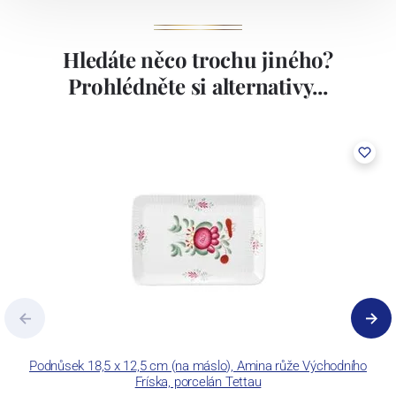
Hledáte něco trochu jiného?
Prohlédněte si alternativy...
Podnůsek 18,5 x 12,5 cm (na máslo), Amina růže Východního
C
Fríska, porcelán Tettau