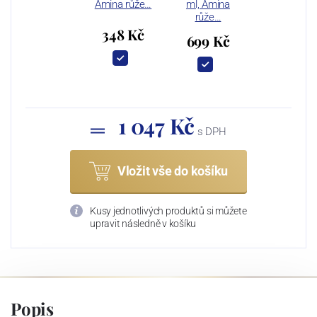
Amina růže…
ml, Amina
růže…
348 Kč
699 Kč
1 047 Kč
s DPH
Vložit vše do košíku
Kusy jednotlivých produktů si můžete
upravit následně v košíku
Popis