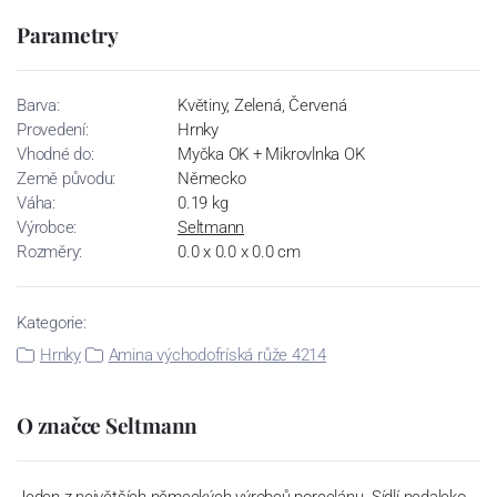
Parametry
Barva:
Květiny, Zelená, Červená
Provedení:
Hrnky
Vhodné do:
Myčka OK + Mikrovlnka OK
Země původu:
Německo
Váha:
0.19 kg
Výrobce:
Seltmann
Rozměry:
0.0 x 0.0 x 0.0 cm
Kategorie:
Hrnky
Amina východofríská růže 4214
O značce Seltmann