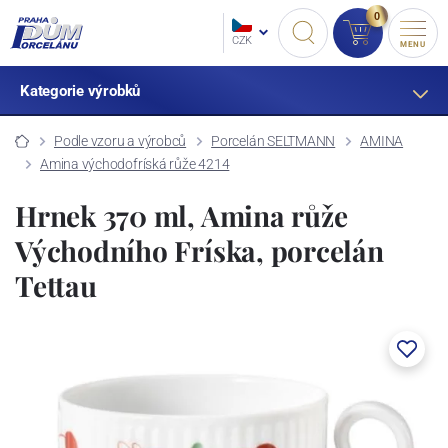
0
CZK
MENU
Kategorie výrobků
Podle vzoru a výrobců
Porcelán SELTMANN
AMINA
Amina východofríská růže 4214
Hrnek 370 ml, Amina růže
Východního Fríska, porcelán
Tettau