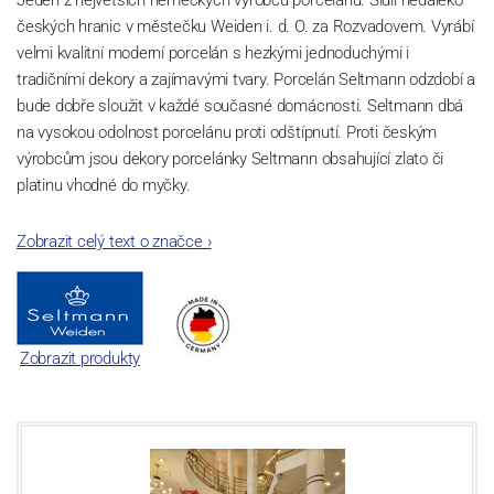
Jeden z největších německých výrobců porcelánu. Sídlí nedaleko
českých hranic v městečku Weiden i. d. O. za Rozvadovem. Vyrábí
velmi kvalitní moderní porcelán s hezkými jednoduchými i
tradičními dekory a zajímavými tvary. Porcelán Seltmann odzdobí a
bude dobře sloužit v každé současné domácnosti. Seltmann dbá
na vysokou odolnost porcelánu proti odštípnutí. Proti českým
výrobcům jsou dekory porcelánky Seltmann obsahující zlato či
platinu vhodné do myčky.
Zobrazit celý text o značce
›
Zobrazit produkty