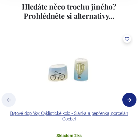
Hledáte něco trochu jiného?
Prohlédněte si alternativy...
Bytové doplňky: Cyklistické kolo - Slánka a pepřenka, porcelán
B
Goebel
Skladem 2 ks