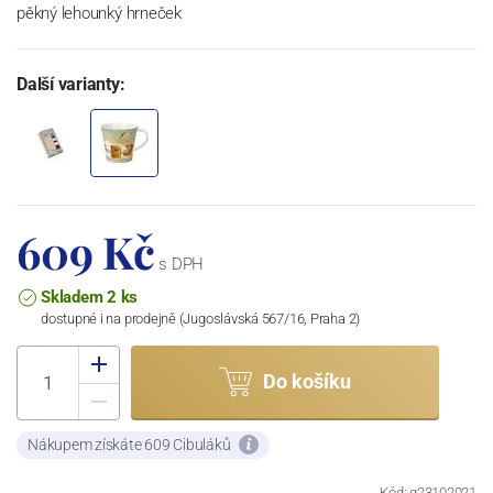
pěkný lehounký hrneček
Další varianty:
609 Kč
s DPH
Skladem 2 ks
dostupné i na prodejně (Jugoslávská 567/16, Praha 2)
Do košíku
Nákupem získáte 609 Cibuláků
Kód: g23102021