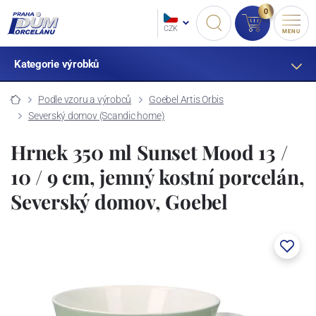
0
CZK
MENU
Kategorie výrobků
Podle vzoru a výrobců
Goebel Artis Orbis
Severský domov (Scandic home)
Hrnek 350 ml Sunset Mood 13 /
10 / 9 cm, jemný kostní porcelán,
Severský domov, Goebel