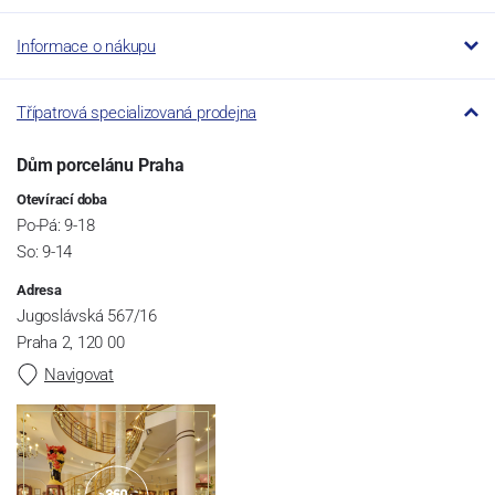
Informace o nákupu
Třípatrová specializovaná prodejna
Dům porcelánu Praha
Otevírací doba
Po-Pá: 9-18
So: 9-14
Adresa
Jugoslávská 567/16
Praha 2, 120 00
Navigovat