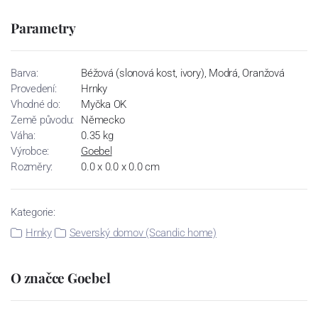
Parametry
Barva:
Béžová (slonová kost, ivory), Modrá, Oranžová
Provedení:
Hrnky
Vhodné do:
Myčka OK
Země původu:
Německo
Váha:
0.35 kg
Výrobce:
Goebel
Rozměry:
0.0 x 0.0 x 0.0 cm
Kategorie:
Hrnky
Severský domov (Scandic home)
O značce Goebel