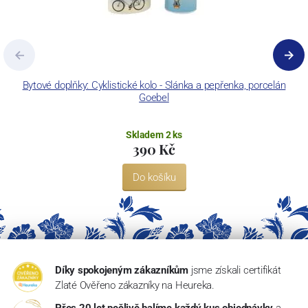
Bytové doplňky: Cyklistické kolo - Slánka a pepřenka, porcelán
B
Goebel
Skladem 2 ks
390 Kč
Do košíku
Díky spokojeným zákazníkům
jsme získali certifikát
Zlaté Ověřeno zákazníky na Heureka.