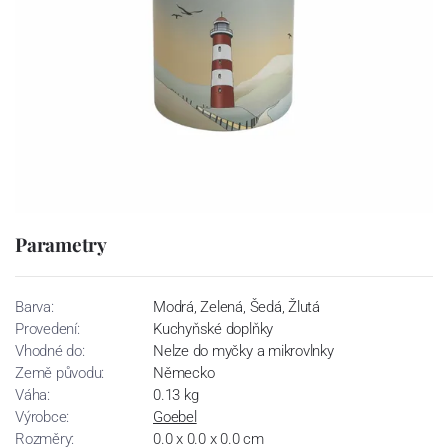
Parametry
Barva:
Modrá, Zelená, Šedá, Žlutá
Provedení:
Kuchyňské doplňky
Vhodné do:
Nelze do myčky a mikrovlnky
Země původu:
Německo
Váha:
0.13 kg
Výrobce:
Goebel
Rozměry:
0.0 x 0.0 x 0.0 cm