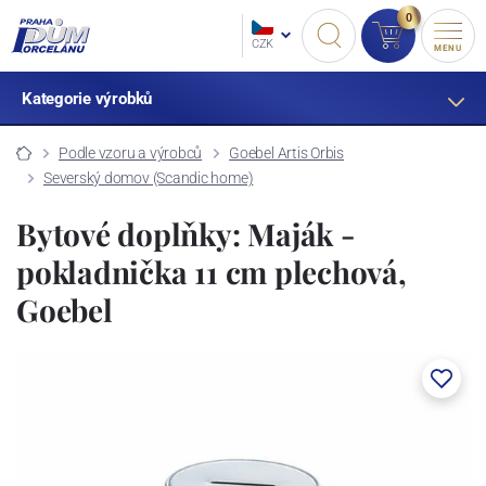
0
CZK
MENU
Kategorie výrobků
Podle vzoru a výrobců
Goebel Artis Orbis
Severský domov (Scandic home)
Bytové doplňky: Maják -
pokladnička 11 cm plechová,
Goebel