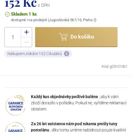
152 Kč
s DPH
Skladem 1 ks
dostupné i na prodejně (Jugoslávská 567/16, Praha 2)
Do košíku
Nákupem získáte 152 Cibuláků
Kód: g23101061
Každý kus objednávky pečlivě balíme
, aby k vám
zboží dorazilo v pořádku. Pokud ne, vyřídíme reklamaci
obratem.
Za 26 let existence nám pod rukama prošly tuny
porcelánu
, díky tomu umíme nabídnout pouze kvalitní