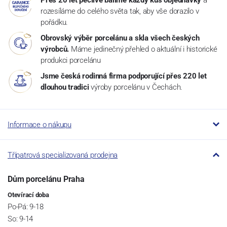
Přes 20 let pečlivě balíme každý kus objednávky
a
rozesíláme do celého světa tak, aby vše dorazilo v
pořádku.
Obrovský výběr porcelánu a skla všech českých
výrobců.
Máme jedinečný přehled o aktuální i historické
produkci porcelánu
Jsme česká rodinná firma podporující přes 220 let
dlouhou tradici
výroby porcelánu v Čechách.
Informace o nákupu
Třípatrová specializovaná prodejna
Dům porcelánu Praha
Otevírací doba
Po-Pá: 9-18
So: 9-14