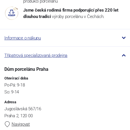
produkci porcelánu
Jsme česká rodinná firma podporující přes 220 let
dlouhou tradici
výroby porcelánu v Čechách.
Informace o nákupu
Třípatrová specializovaná prodejna
Dům porcelánu Praha
Otevírací doba
Po-Pá: 9-18
So: 9-14
Adresa
Jugoslávská 567/16
Praha 2, 120 00
Navigovat