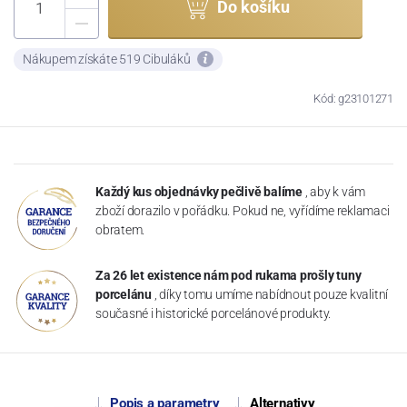
Do košíku
Nákupem získáte 519 Cibuláků
Kód: g23101271
Každý kus objednávky pečlivě balíme
, aby k vám
zboží dorazilo v pořádku. Pokud ne, vyřídíme reklamaci
obratem.
Za 26 let existence nám pod rukama prošly tuny
porcelánu
, díky tomu umíme nabídnout pouze kvalitní
současné i historické porcelánové produkty.
Popis a parametry
Alternativy