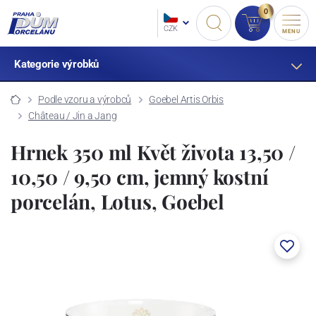
0
CZK
MENU
Kategorie výrobků
Podle vzoru a výrobců
Goebel Artis Orbis
Château / Jin a Jang
Hrnek 350 ml Květ života 13,50 /
10,50 / 9,50 cm, jemný kostní
porcelán, Lotus, Goebel