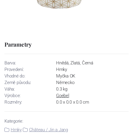
Parametry
Barva:
Hnědá, Zlatá, Černá
Provedení:
Hrnky
Vhodné do:
Myčka OK
Země původu:
Německo
Váha:
0.3 kg
Výrobce:
Goebel
Rozměry:
0.0 x 0.0 x 0.0 cm
Kategorie:
Hrnky
Château / Jin a Jang