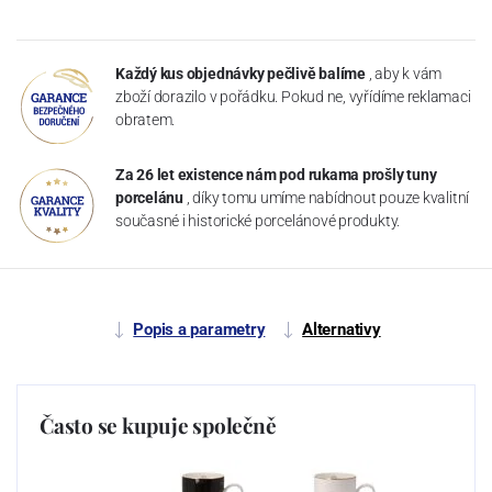
Každý kus objednávky pečlivě balíme
, aby k vám
zboží dorazilo v pořádku. Pokud ne, vyřídíme reklamaci
obratem.
Za 26 let existence nám pod rukama prošly tuny
porcelánu
, díky tomu umíme nabídnout pouze kvalitní
současné i historické porcelánové produkty.
Popis a parametry
Alternativy
Často se kupuje společně