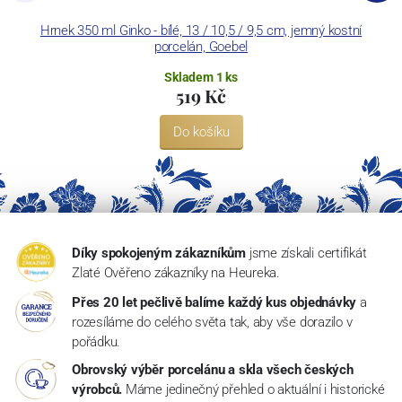
Hrnek 350 ml Ginko - bílé, 13 / 10,5 / 9,5 cm, jemný kostní
S
porcelán, Goebel
Skladem 1 ks
519 Kč
Do košíku
Díky spokojeným zákazníkům
jsme získali certifikát
Zlaté Ověřeno zákazníky na Heureka.
Přes 20 let pečlivě balíme každý kus objednávky
a
rozesíláme do celého světa tak, aby vše dorazilo v
pořádku.
Obrovský výběr porcelánu a skla všech českých
výrobců.
Máme jedinečný přehled o aktuální i historické