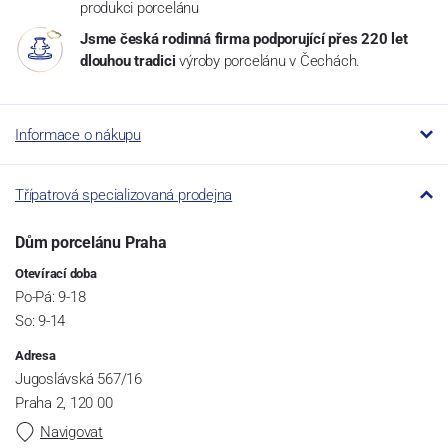
produkci porcelánu
Jsme česká rodinná firma podporující přes 220 let
dlouhou tradici
výroby porcelánu v Čechách.
Informace o nákupu
Třípatrová specializovaná prodejna
Dům porcelánu Praha
Otevírací doba
Po-Pá: 9-18
So: 9-14
Adresa
Jugoslávská 567/16
Praha 2, 120 00
Navigovat