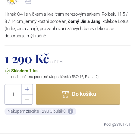
Hrnek 0,4 l s víčkem a kvalitním nerezovým sítkem, Polibek, 11,5 /
8 / 14 cm, jemný kostní porcelán,
černý Jin a Jang
, kolekce Lotus
(Indie, Jin a Jang), pro zachování zářivých barev dekoru se
doporučuje mýt ručně
1 290 Kč
s DPH
Skladem 1 ks
dostupné i na prodejně (Jugoslávská 567/16, Praha 2)
Do košíku
Nákupem získáte 1290 Cibuláků
Kód: g23101751