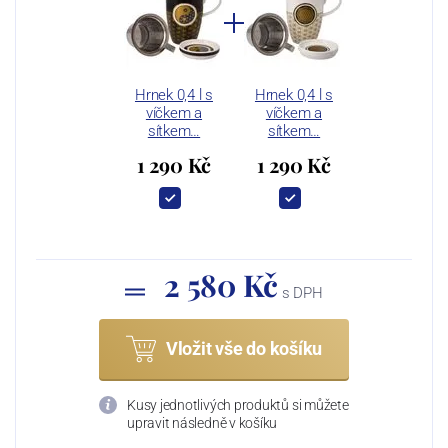
Hrnek 0,4 l s
Hrnek 0,4 l s
víčkem a
víčkem a
sítkem…
sítkem…
1 290 Kč
1 290 Kč
2 580 Kč
s DPH
Vložit vše do košíku
Kusy jednotlivých produktů si můžete
upravit následně v košíku