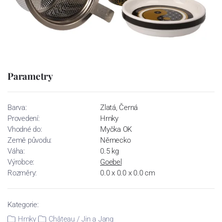
Parametry
Barva:
Zlatá, Černá
Provedení:
Hrnky
Vhodné do:
Myčka OK
Země původu:
Německo
Váha:
0.5 kg
Výrobce:
Goebel
Rozměry:
0.0 x 0.0 x 0.0 cm
Kategorie:
Hrnky
Château / Jin a Jang