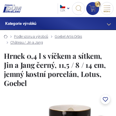
0
CZK
MENU
Kategorie výrobků
Podle vzoru a výrobců
Goebel Artis Orbis
Château / Jin a Jang
Hrnek 0,4 l s víčkem a sítkem,
Jin a Jang černý, 11,5 / 8 / 14 cm,
jemný kostní porcelán, Lotus,
Goebel