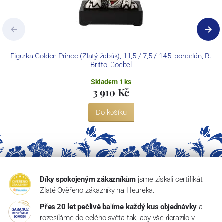
Figurka Golden Prince (Zlatý žabák), 11,5 / 7,5 / 14,5, porcelán, R.
Britto, Goebel
Skladem 1 ks
3 910 Kč
Do košíku
Díky spokojeným zákazníkům
jsme získali certifikát
Zlaté Ověřeno zákazníky na Heureka.
Přes 20 let pečlivě balíme každý kus objednávky
a
rozesíláme do celého světa tak, aby vše dorazilo v