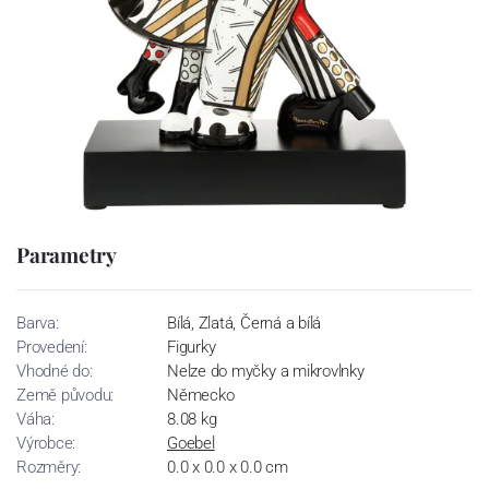
Parametry
Barva:
Bílá, Zlatá, Černá a bílá
Provedení:
Figurky
Vhodné do:
Nelze do myčky a mikrovlnky
Země původu:
Německo
Váha:
8.08 kg
Výrobce:
Goebel
Rozměry:
0.0 x 0.0 x 0.0 cm