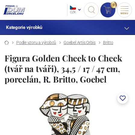
0
CZK
MENU
Kategorie výrobků
Podle vzoru a výrobců
Goebel Artis Orbis
Britto
Figura Golden Cheek to Cheek
(tvář na tváři), 34,5 / 17 / 47 cm,
porcelán, R. Britto, Goebel