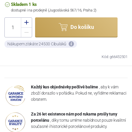
Skladem 1 ks
dostupné i na prodejně (Jugoslávská 567/16, Praha 2)
Do košíku
Nákupem získáte 24500 Cibuláků
Kód: g66452501
Každý kus objednávky pečlivě balíme
, aby k vám
zboží dorazilo v pořádku. Pokud ne, vyřídíme reklamaci
obratem.
Za 26 let existence nám pod rukama prošly tuny
porcelánu
, díky tomu umíme nabídnout pouze kvalitní
současné i historické porcelánové produkty.