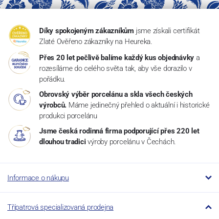
Díky spokojeným zákazníkům
jsme získali certifikát
Zlaté Ověřeno zákazníky na Heureka.
Přes 20 let pečlivě balíme každý kus objednávky
a
rozesíláme do celého světa tak, aby vše dorazilo v
pořádku.
Obrovský výběr porcelánu a skla všech českých
výrobců.
Máme jedinečný přehled o aktuální i historické
produkci porcelánu
Jsme česká rodinná firma podporující přes 220 let
dlouhou tradici
výroby porcelánu v Čechách.
Informace o nákupu
Třípatrová specializovaná prodejna