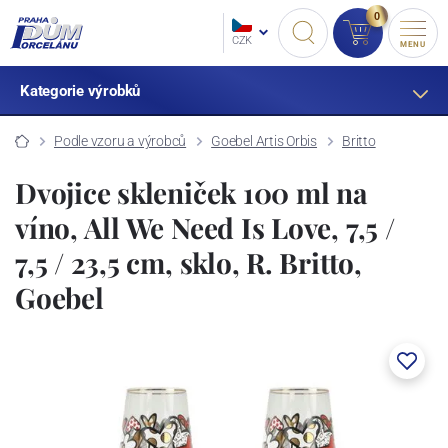
0
CZK
MENU
Kategorie výrobků
Podle vzoru a výrobců
Goebel Artis Orbis
Britto
Dvojice skleniček 100 ml na
víno, All We Need Is Love, 7,5 /
7,5 / 23,5 cm, sklo, R. Britto,
Goebel