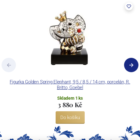
Figurka Golden Spring Elephant, 9,5 / 8,5 / 14 cm, porcelán, R.
F
Britto, Goebel
Skladem 1 ks
3 880 Kč
Do košíku