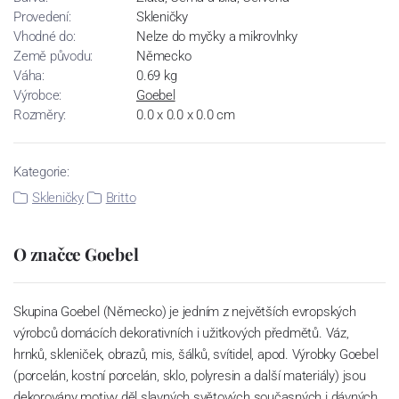
Provedení:
Skleničky
Vhodné do:
Nelze do myčky a mikrovlnky
Země původu:
Německo
Váha:
0.69 kg
Výrobce:
Goebel
Rozměry:
0.0 x 0.0 x 0.0 cm
Kategorie:
Skleničky
Britto
O značce Goebel
Skupina Goebel (Německo) je jedním z největších evropských
výrobců domácích dekorativních i užitkových předmětů. Váz,
hrnků, skleniček, obrazů, mis, šálků, svítidel, apod. Výrobky Goebel
(porcelán, kostní porcelán, sklo, polyresin a další materiály) jsou
dekorovány motivy děl slavných světových současných i dávných