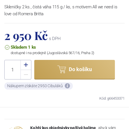
Skleničky 2 ks., čistá váha 115 g / ks, s motivem All we need is
love od Romera Britta
2 950 Kč
s DPH
Skladem 1 ks
dostupné i na prodejně (Jugoslávská 567/16, Praha 2)
Do košíku
Nákupem získáte 2950 Cibuláků
Kód: g66453371
Každý kus objednávky pečlivě balíme
, aby k vám