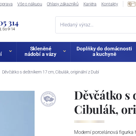
oprava
Vše o nákupu
Ohlasy zákazníků
Kariéra
Kontakty
05 314
, So 9-14
Skleněné
Doplňky do domácnosti
í
nádobí a vázy
a kuchyně
Děvčátko s deštníkem 17 cm, Cibulák, originální z Dubí
Děvčátko s 
Cibulák, or
Moderní porcelánová figurka h