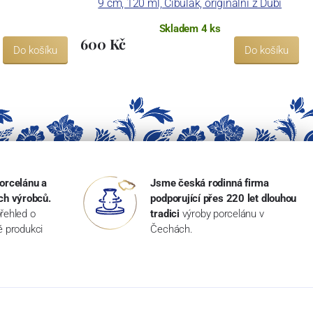
9 cm, 120 ml, Cibulák, originální z Dubí
Skladem 4 ks
600 Kč
Do košíku
Do košíku
orcelánu a
Jsme česká rodinná firma
ch výrobců.
podporující přes 220 let dlouhou
řehled o
tradici
výroby porcelánu v
ké produkci
Čechách.