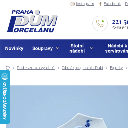
Instagram
Facebook
D
221 5
Po-Pá 9-18
Stolní
Nádobí k
Novinky
Soupravy
nádobí
servírován
Podle vzoru a výrobců
Cibulák, originální z Dubí
Figurky