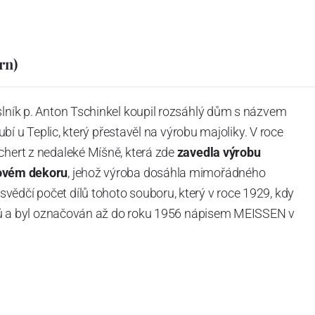
rn)
slník p. Anton Tschinkel koupil rozsáhlý dům s názvem
Dubí u Teplic, který přestavěl na výrobu majoliky. V roce
chert z nedaleké Míšně, která zde
zavedla výrobu
ovém dekoru
, jehož výroba dosáhla mimořádného
vědčí počet dílů tohoto souboru, který v roce 1929, kdy
tvarů a byl označován až do roku 1956 nápisem MEISSEN v
ázev
Český porcelán
a počet jeho dílů v cibulovém
u garantovány Asociací sklářského a keramického
obek
“.