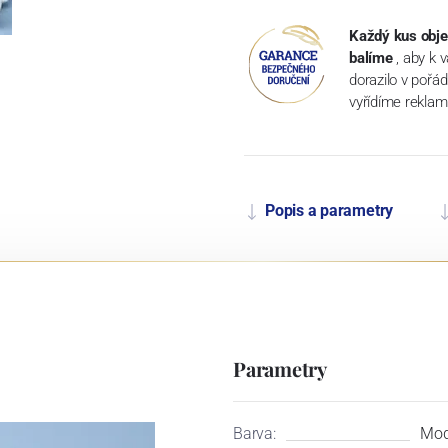
Každý kus obje
balíme
, aby k 
dorazilo v pořá
vyřídíme reklam
Popis a parametry
Parametry
Barva:
Mod