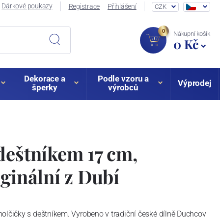
Dárkové poukazy
Registrace
Přihlášení
CZK
0
Nákupní košík
0 Kč
Dekorace a
Podle vzoru a
Výprodej
šperky
výrobců
deštníkem 17 cm,
iginální z Dubí
olčičky s deštníkem. Vyrobeno v tradiční české dílně Duchcov