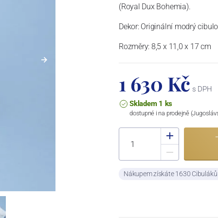
(Royal Dux Bohemia).
Dekor: Originální modrý cibul
Rozměry: 8,5 x 11,0 x 17 cm
1 630 Kč
s DPH
Skladem 1 ks
dostupné i na prodejně (Jugosláv
Nákupem získáte 1630 Cibulák