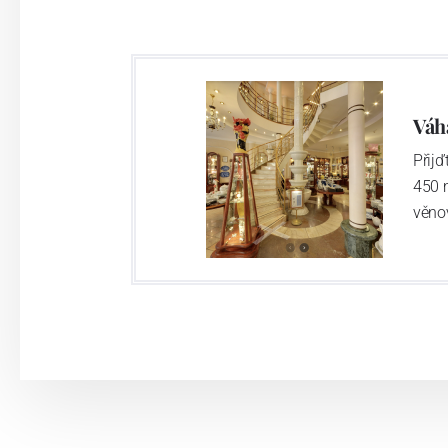
Výroba cibuláku na videu
Váh
Přij
450 
věno