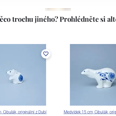
ěco trochu jiného? Prohlédněte si alte
 Cibulák, originální z Dubí
Medvídek 15 cm, Cibulák, orig