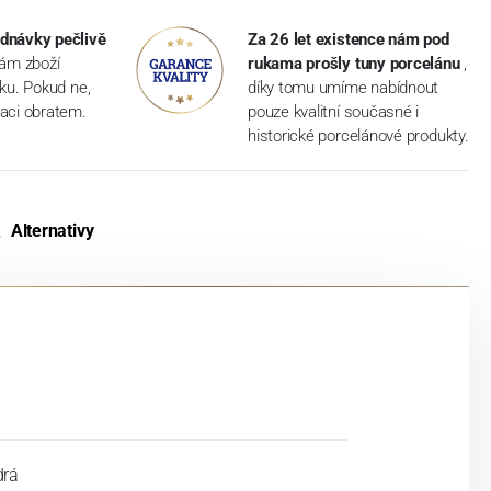
dnávky pečlivě
Za 26 let existence nám pod
vám zboží
rukama prošly tuny porcelánu
,
dku. Pokud ne,
díky tomu umíme nabídnout
aci obratem.
pouze kvalitní současné i
historické porcelánové produkty.
Alternativy
rá