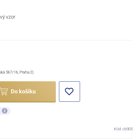
ový vzor
ská 567/16, Praha 2)
Do košíku
ů
Kód: cb905