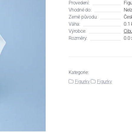
Provedení:
Fig
Vhodné do:
Nel
Země původu:
Čes
Váha:
0.1 
Výrobce:
Cibu
Rozměry:
0.0 
Kategorie:
Figurky
Figurky