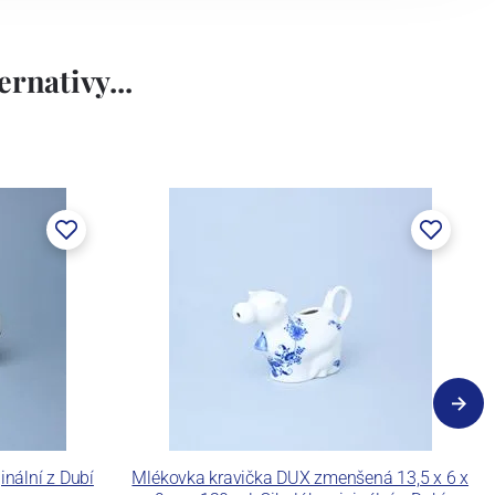
rnativy...
inální z Dubí
Mlékovka kravička DUX zmenšená 13,5 x 6 x