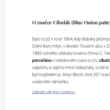
O značce Cibulák (Blue Onion patte
Bylo to již v roce 1864, kdy dubský průmy
Dolní lesní mlýn, v dnešní Tovární ulici, v 
1885 od něho získala továrnu firma C. Tei
porcelánu
v rokokovém tvaru a tzv.
cibul
úspěchu a zájmu mezi zákazníky, o čemž s
byl majitelem p. Artur Bloch, činil 257 
oválovém rámečku.
Zobrazit celý text o značce
›
Dnes, kdy čtete tento úvod, nese firma n
provedení je 850 tvarů. Tyto výrobky jso
průmyslu České republiky jako „
Český výr