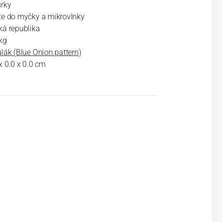
urky
ze do myčky a mikrovlnky
ká republika
kg
lák (Blue Onion pattern)
x 0.0 x 0.0 cm