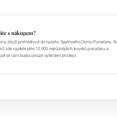
áte s nákupem?
ďte si zboží prohlédnout do našeho 3patrového Domu Porcelánu. N
m2 zde najdete přes 10 000 nejrůznějších kousků porcelánu a
vat se vám budou pouze vyškolení prodejci.