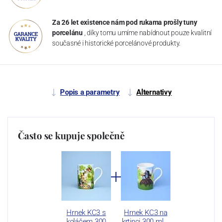
Za 26 let existence nám pod rukama prošly tuny
porcelánu
, díky tomu umíme nabídnout pouze kvalitní
současné i historické porcelánové produkty.
Popis a parametry
Alternativy
Často se kupuje společně
Hrnek KC3 s
Hrnek KC3 na
koláčem 300
krtinci 300 ml,…