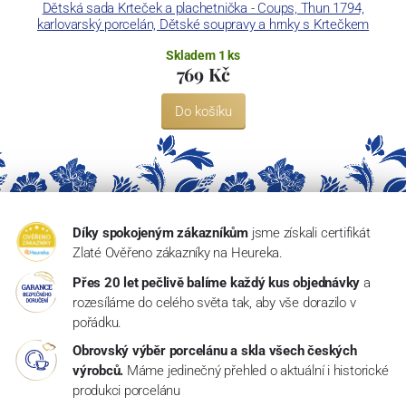
Dětská sada Krteček a plachetnička - Coups, Thun 1794,
karlovarský porcelán, Dětské soupravy a hrnky s Krtečkem
Skladem 1 ks
769 Kč
Do košíku
Díky spokojeným zákazníkům
jsme získali certifikát
Zlaté Ověřeno zákazníky na Heureka.
Přes 20 let pečlivě balíme každý kus objednávky
a
rozesíláme do celého světa tak, aby vše dorazilo v
pořádku.
Obrovský výběr porcelánu a skla všech českých
výrobců.
Máme jedinečný přehled o aktuální i historické
produkci porcelánu