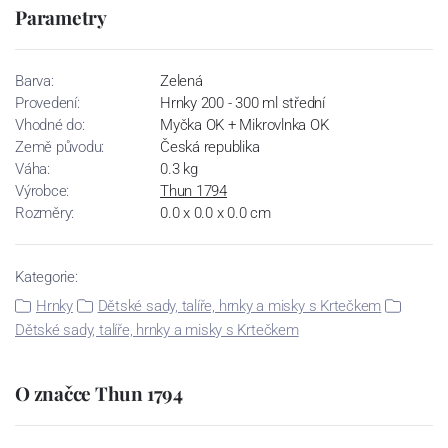
Parametry
Barva:
Zelená
Provedení:
Hrnky 200 - 300 ml střední
Vhodné do:
Myčka OK + Mikrovlnka OK
Země původu:
Česká republika
Váha:
0.3 kg
Výrobce:
Thun 1794
Rozměry:
0.0 x 0.0 x 0.0 cm
Kategorie:
Hrnky
Dětské sady, talíře, hrnky a misky s Krtečkem
Dětské sady, talíře, hrnky a misky s Krtečkem
O značce Thun 1794