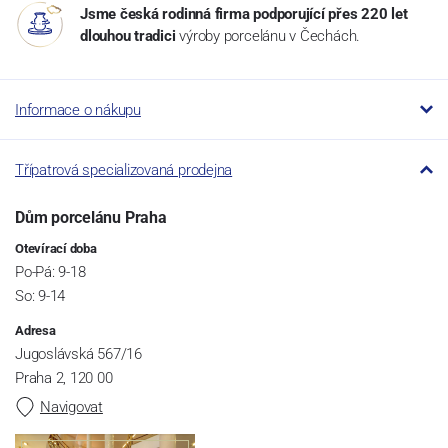
Jsme česká rodinná firma podporující přes 220 let
dlouhou tradici
výroby porcelánu v Čechách.
Informace o nákupu
Třípatrová specializovaná prodejna
Dům porcelánu Praha
Otevírací doba
Po-Pá: 9-18
So: 9-14
Adresa
Jugoslávská 567/16
Praha 2, 120 00
Navigovat