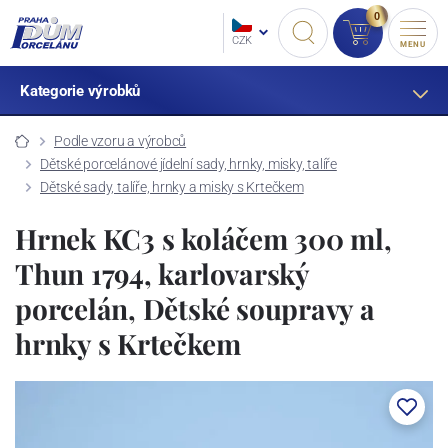
0
CZK
MENU
Kategorie výrobků
Podle vzoru a výrobců
Dětské porcelánové jídelní sady, hrnky, misky, talíře
Dětské sady, talíře, hrnky a misky s Krtečkem
Hrnek KC3 s koláčem 300 ml,
Thun 1794, karlovarský
porcelán, Dětské soupravy a
hrnky s Krtečkem