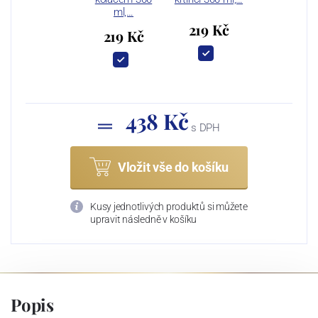
ml,…
219 Kč
219 Kč
438 Kč
s DPH
Vložit vše do košíku
Kusy jednotlivých produktů si můžete
upravit následně v košíku
Popis