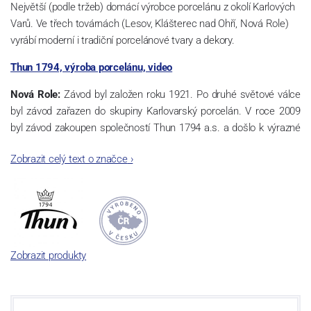
Největší (podle tržeb) domácí výrobce porcelánu z okolí Karlových
Varů. Ve třech továrnách (Lesov, Klášterec nad Ohří, Nová Role)
vyrábí moderní i tradiční porcelánové tvary a dekory.
Thun 1794, výroba porcelánu, video
Nová Role:
Závod byl založen roku 1921. Po druhé světové válce
byl závod zařazen do skupiny Karlovarský porcelán. V roce 2009
byl závod zakoupen společností Thun 1794 a.s. a došlo k výrazné
změně výrobní náplně. Nová Role se zároveň stala sídlem celé
Zobrazit celý text o značce
›
společnosti a v jejím areálu jsou umístěny i provoz servis a výroba
sítotisku. Thun 1794 a.s. zakoupila i práva k ochranným známkám
a ve své výrobě navazuje na více jak 220-letou tradici výroby
porcelánu. Kapacita tohoto závodu je 3.500 - 4.000 tun ročně,
závod je vybaven moderními technologickými zařízeními -
isostatické lisy, tlakové lití, glazovací komplex, rychlovýpalná pec,
Zobrazit produkty
komorová pec, vtavná dekorační pec. Závod nabízí své výrobky jak
v bílém, tak v dekorovaném provedení.
Závod používá ochrannou známku Thun 1794 a Thun Hotel &