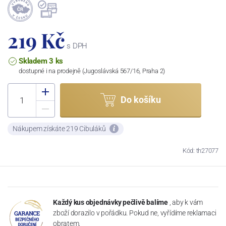
219 Kč
s DPH
Skladem 3 ks
dostupné i na prodejně (Jugoslávská 567/16, Praha 2)
Do košíku
Nákupem získáte 219 Cibuláků
Kód: th27077
Každý kus objednávky pečlivě balíme
, aby k vám
zboží dorazilo v pořádku. Pokud ne, vyřídíme reklamaci
obratem.