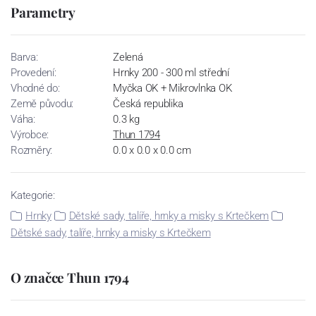
Parametry
Barva:
Zelená
Provedení:
Hrnky 200 - 300 ml střední
Vhodné do:
Myčka OK + Mikrovlnka OK
Země původu:
Česká republika
Váha:
0.3 kg
Výrobce:
Thun 1794
Rozměry:
0.0 x 0.0 x 0.0 cm
Kategorie:
Hrnky
Dětské sady, talíře, hrnky a misky s Krtečkem
Dětské sady, talíře, hrnky a misky s Krtečkem
O značce Thun 1794