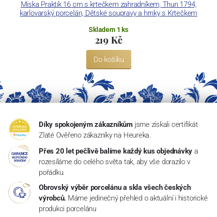
Miska Praktik 16 cm s krtečkem zahradníkem, Thun 1794,
karlovarský porcelán, Dětské soupravy a hrnky s Krtečkem
Skladem 1 ks
219 Kč
Do košíku
Díky spokojeným zákazníkům
jsme získali certifikát
Zlaté Ověřeno zákazníky na Heureka.
Přes 20 let pečlivě balíme každý kus objednávky
a
rozesíláme do celého světa tak, aby vše dorazilo v
pořádku.
Obrovský výběr porcelánu a skla všech českých
výrobců.
Máme jedinečný přehled o aktuální i historické
produkci porcelánu