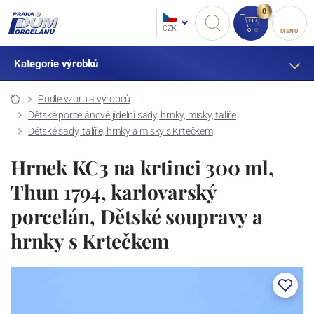
0
CZK
MENU
Kategorie výrobků
Podle vzoru a výrobců
Dětské porcelánové jídelní sady, hrnky, misky, talíře
Dětské sady, talíře, hrnky a misky s Krtečkem
Hrnek KC3 na krtinci 300 ml,
Thun 1794, karlovarský
porcelán, Dětské soupravy a
hrnky s Krtečkem