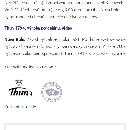
Největší (podle tržeb) domácí výrobce porcelánu z okolí Karlových
Varů. Ve třech továrnách (Lesov, Klášterec nad Ohří, Nová Role)
vyrábí moderní i tradiční porcelánové tvary a dekory.
Thun 1794, výroba porcelánu, video
Nová Role:
Závod byl založen roku 1921. Po druhé světové válce
byl závod zařazen do skupiny Karlovarský porcelán. V roce 2009
byl závod zakoupen společností Thun 1794 a.s. a došlo k výrazné
změně výrobní náplně. Nová Role se zároveň stala sídlem celé
Zobrazit celý text o značce
›
společnosti a v jejím areálu jsou umístěny i provoz servis a výroba
sítotisku. Thun 1794 a.s. zakoupila i práva k ochranným známkám
a ve své výrobě navazuje na více jak 220-letou tradici výroby
porcelánu. Kapacita tohoto závodu je 3.500 - 4.000 tun ročně,
závod je vybaven moderními technologickými zařízeními -
isostatické lisy, tlakové lití, glazovací komplex, rychlovýpalná pec,
Zobrazit produkty
komorová pec, vtavná dekorační pec. Závod nabízí své výrobky jak
v bílém, tak v dekorovaném provedení.
Závod používá ochrannou známku Thun 1794 a Thun Hotel &