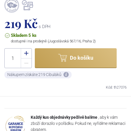
219 Kč
s DPH
Skladem 5 ks
dostupné i na prodejně (Jugoslávská 567/16, Praha 2)
Do košíku
Nákupem získáte 219 Cibuláků
Kód: th27076
Každý kus objednávky pečlivě balíme
, aby k vám
zboží dorazilo v pořádku. Pokud ne, vyřídíme reklamaci
obratem.