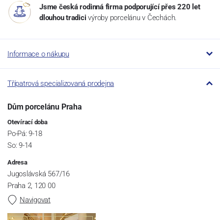
Jsme česká rodinná firma podporující přes 220 let
dlouhou tradici
výroby porcelánu v Čechách.
Informace o nákupu
Třípatrová specializovaná prodejna
Dům porcelánu Praha
Otevírací doba
Po-Pá: 9-18
So: 9-14
Adresa
Jugoslávská 567/16
Praha 2, 120 00
Navigovat