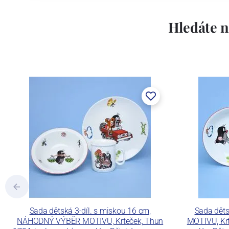
Lesov:
Hledáte n
Concordia Lesov byla založena 1888 Ern
součástí společnosti Karlovarský porce
a.s. včetně ochranné známky a technolog
tlakového lití, moderními komorovými
dekorovat své výrobky pomocí klasických
Concordia Lesov používá ochrannou znám
Sada dětská 3-díl. s miskou 16 cm,
Sada dět
NÁHODNÝ VÝBĚR MOTIVU, Krteček, Thun
MOTIVU, Krt