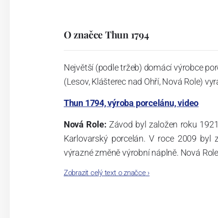
O značce Thun 1794
Největší (podle tržeb) domácí výrobce por
(Lesov, Klášterec nad Ohří, Nová Role) vyr
Thun 1794, výroba porcelánu, video
Nová Role:
Závod byl založen roku 1921
Karlovarský porcelán. V roce 2009 byl
výrazné změně výrobní náplně. Nová Role s
jsou umístěny i provoz servis a výroba s
Zobrazit celý text o značce
›
známkám a ve své výrobě navazuje na v
tohoto závodu je 3.500 - 4.000 tun ročně
- isostatické lisy, tlakové lití, glazo