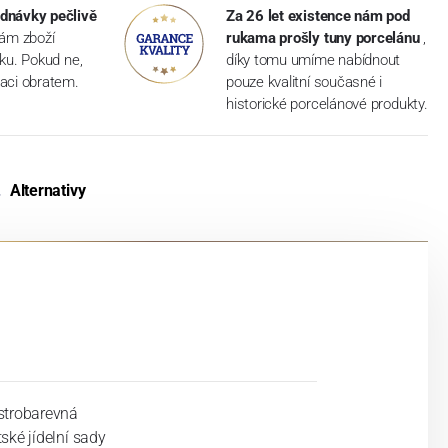
dnávky pečlivě
Za 26 let existence nám pod
vám zboží
rukama prošly tuny porcelánu
,
dku. Pokud ne,
díky tomu umíme nabídnout
aci obratem.
pouze kvalitní současné i
historické porcelánové produkty.
Alternativy
strobarevná
ské jídelní sady