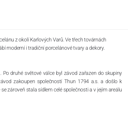
celánu z okolí Karlových Varů. Ve třech továrnách
ábí moderní i tradiční porcelánové tvary a dekory.
. Po druhé světové válce byl závod zařazen do skupiny
 závod zakoupen společností Thun 1794 a.s. a došlo k
e zároveň stala sídlem celé společnosti a v jejím areálu
ítotisku. Thun 1794 a.s. zakoupila i práva k ochranným
íce jak 220-letou tradici výroby porcelánu. Kapacita
, závod je vybaven moderními technologickými zařízeními
vací komplex, rychlovýpalná pec, komorová pec, vtavná