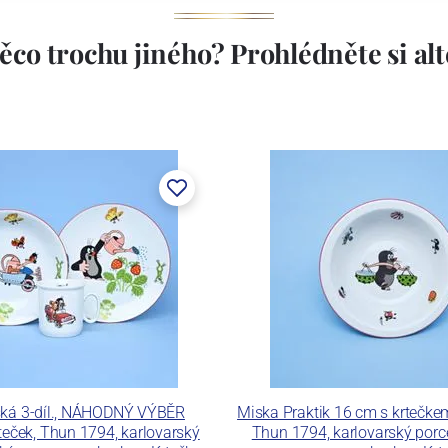
ěco trochu jiného? Prohlédněte si alte
stem Máderem. Po druhé světové válce se továrna stala
lán. V roce 2009 byla zakoupena společností Thun 1794
ických zařízení. Závod je vybaven zařízením na výrobu
 pecemi a vtavnou dekorační pecí. Závod je schopen
 dekoračních technik.
ku LC a Thun Hotel & Restaurant.
ská 3-díl., NÁHODNÝ VÝBĚR
Miska Praktik 16 cm s krtečke
eček, Thun 1794, karlovarský
Thun 1794, karlovarský porc