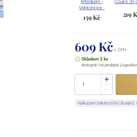
Krtečkem -
Coups 20 
Velikonoce…
219 
159 Kč
609 Kč
s DPH
Skladem 3 ks
dostupné i na prodejně (Jugosláv
Nákupem získáte 609 Cibuláků