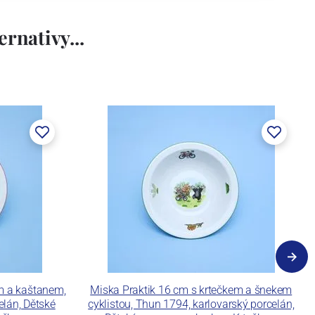
rnativy...
m a kaštanem,
Miska Praktik 16 cm s krtečkem a šnekem
elán, Dětské
cyklistou, Thun 1794, karlovarský porcelán,