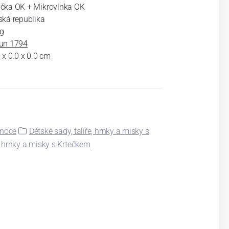
čka OK + Mikrovlnka OK
ská republika
kg
un 1794
 x 0.0 x 0.0 cm
onoce
Dětské sady, talíře, hrnky a misky s
e, hrnky a misky s Krtečkem