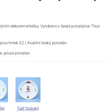
očním dekorem krtečka. Vyrobeno v české porcelánce Thun
lus hrnek 0,2 l, Kvalitní český porcelán.
e, pouze porcelán.
lký
Talíř hluboký