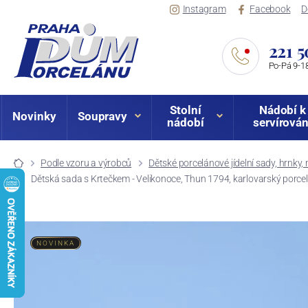
Instagram
Facebook
D
221 5
Po-Pá 9-18
Stolní
Nádobí k
Novinky
Soupravy
nádobí
servírován
Podle vzoru a výrobců
Dětské porcelánové jídelní sady, hrnky, m
Dětská sada s Krtečkem - Velikonoce, Thun 1794, karlovarský porce
NOVINKA