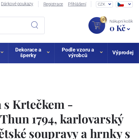
Dárkové poukazy
Registrace
Přihlášení
CZK
0
Nákupní košík
0 Kč
Dekorace a
Podle vzoru a
Výprodej
šperky
výrobců
 s Krtečkem -
 Thun 1794, karlovarský
ětské soupravy a hrnky s