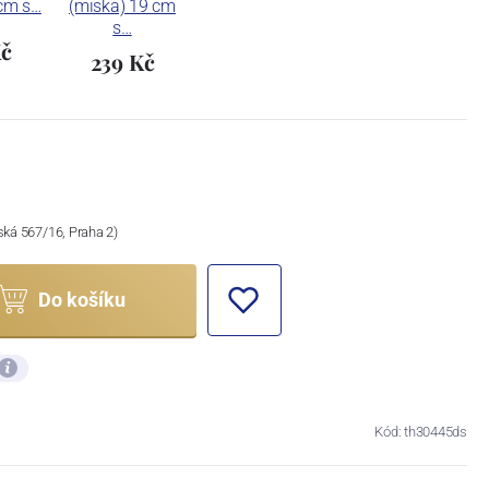
cm s…
(miska) 19 cm
s…
Kč
239 Kč
ská 567/16, Praha 2)
Do košíku
Kód: th30445ds