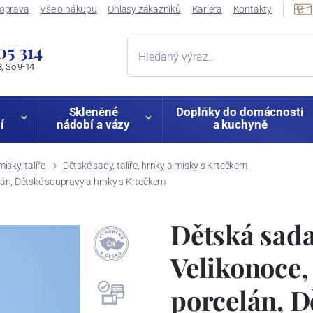
oprava
Vše o nákupu
Ohlasy zákazníků
Kariéra
Kontakty
05 314
, So 9-14
Skleněné
Doplňky do domácnosti
í
nádobí a vázy
a kuchyně
isky, talíře
Dětské sady, talíře, hrnky a misky s Krtečkem
lán, Dětské soupravy a hrnky s Krtečkem
Dětská sada
Velikonoce,
porcelán, D