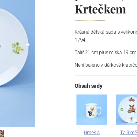
Krtečkem
Krásná dětská sada s velikon
1794.
Talíř 21 cm plus miska 19 cm p
Není baleno v dárkové krabičc
Obsah sady
Hrnek s
Talíř mě