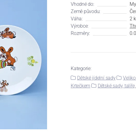
Vhodné do:
My
Země původu:
Če
Váha:
2 
Výrobce:
Th
Rozměry:
0.0
Kategorie:
Dětské jídelní sady
Velik
Krtečkem
Dětské sady, talíř