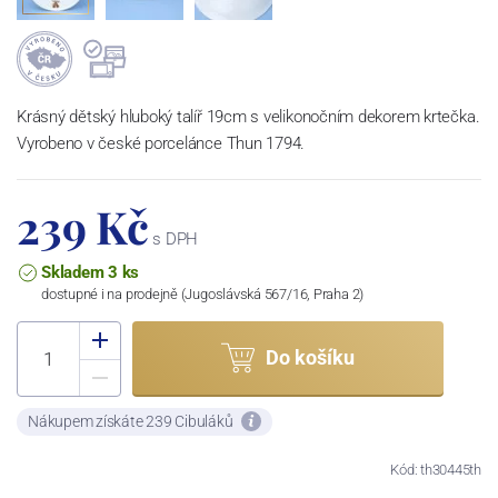
Krásný dětský hluboký talíř 19cm s velikonočním dekorem krtečka.
Vyrobeno v české porcelánce Thun 1794.
239 Kč
s DPH
Skladem 3 ks
dostupné i na prodejně (Jugoslávská 567/16, Praha 2)
Do košíku
Nákupem získáte 239 Cibuláků
Kód: th30445th