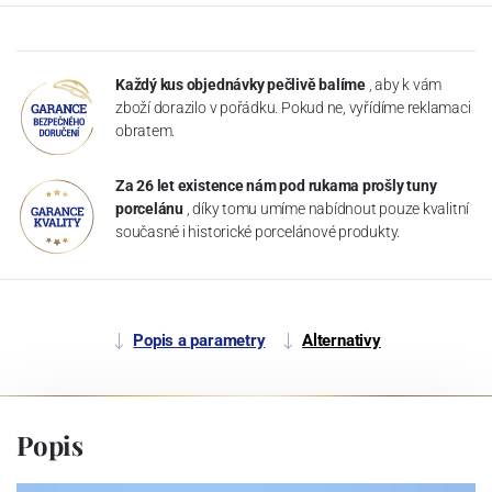
Každý kus objednávky pečlivě balíme
, aby k vám
zboží dorazilo v pořádku. Pokud ne, vyřídíme reklamaci
obratem.
Za 26 let existence nám pod rukama prošly tuny
porcelánu
, díky tomu umíme nabídnout pouze kvalitní
současné i historické porcelánové produkty.
Popis a parametry
Alternativy
Popis