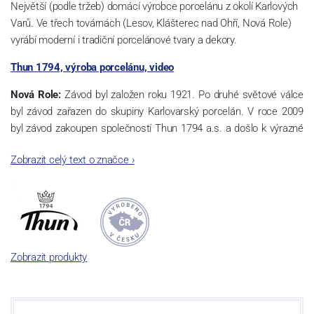
Největší (podle tržeb) domácí výrobce porcelánu z okolí Karlových
Varů. Ve třech továrnách (Lesov, Klášterec nad Ohří, Nová Role)
vyrábí moderní i tradiční porcelánové tvary a dekory.
Thun 1794, výroba porcelánu, video
Nová Role:
Závod byl založen roku 1921. Po druhé světové válce
byl závod zařazen do skupiny Karlovarský porcelán. V roce 2009
byl závod zakoupen společností Thun 1794 a.s. a došlo k výrazné
změně výrobní náplně. Nová Role se zároveň stala sídlem celé
Zobrazit celý text o značce
›
společnosti a v jejím areálu jsou umístěny i provoz servis a výroba
sítotisku. Thun 1794 a.s. zakoupila i práva k ochranným známkám
a ve své výrobě navazuje na více jak 220-letou tradici výroby
porcelánu. Kapacita tohoto závodu je 3.500 - 4.000 tun ročně,
závod je vybaven moderními technologickými zařízeními -
isostatické lisy, tlakové lití, glazovací komplex, rychlovýpalná pec,
Zobrazit produkty
komorová pec, vtavná dekorační pec. Závod nabízí své výrobky jak
v bílém, tak v dekorovaném provedení.
Závod používá ochrannou známku Thun 1794 a Thun Hotel &