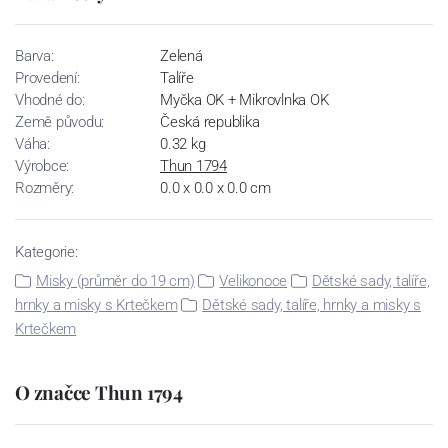
Barva:
Zelená
Provedení:
Talíře
Vhodné do:
Myčka OK + Mikrovlnka OK
Země původu:
Česká republika
Váha:
0.32 kg
Výrobce:
Thun 1794
Rozměry:
0.0 x 0.0 x 0.0 cm
Kategorie:
Misky (průměr do 19 cm)
Velikonoce
Dětské sady, talíře,
hrnky a misky s Krtečkem
Dětské sady, talíře, hrnky a misky s
Krtečkem
O značce Thun 1794