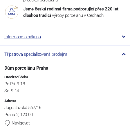
produkci porcelánu
Jsme česká rodinná firma podporující přes 220 let
dlouhou tradici
výroby porcelánu v Čechách.
Informace o nákupu
Třípatrová specializovaná prodejna
Dům porcelánu Praha
Otevírací doba
Po-Pá: 9-18
So: 9-14
Adresa
Jugoslávská 567/16
Praha 2, 120 00
Navigovat