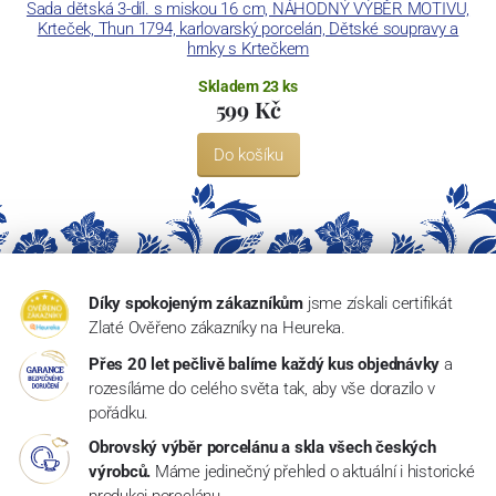
Sada dětská 3-díl. s miskou 16 cm, NÁHODNÝ VÝBĚR MOTIVU,
Krteček, Thun 1794, karlovarský porcelán, Dětské soupravy a
1
hrnky s Krtečkem
Skladem 23 ks
599 Kč
Do košíku
Díky spokojeným zákazníkům
jsme získali certifikát
Zlaté Ověřeno zákazníky na Heureka.
Přes 20 let pečlivě balíme každý kus objednávky
a
rozesíláme do celého světa tak, aby vše dorazilo v
pořádku.
Obrovský výběr porcelánu a skla všech českých
výrobců.
Máme jedinečný přehled o aktuální i historické