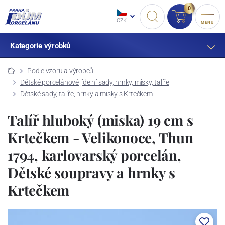
0
CZK
MENU
Kategorie výrobků
Podle vzoru a výrobců
Dětské porcelánové jídelní sady, hrnky, misky, talíře
Dětské sady, talíře, hrnky a misky s Krtečkem
Talíř hluboký (miska) 19 cm s
Krtečkem - Velikonoce, Thun
1794, karlovarský porcelán,
Dětské soupravy a hrnky s
Krtečkem