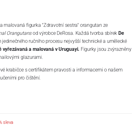
a malovaná figurka "Zdravotní sestra" orangutan ze
nal Orangutans
od výrobce DeRosa. Každá tvorba sbírek
De
 jedinečného ručního procesu nejvyšší technické a umělecké
ně vyřezávaná a malovaná v Uruguayi.
Figurky jsou zvýrazněny
mailovými glazurami.
vé krabičce s certifikátem pravosti a informacemi o našem
čeními pro čištění.
% sleva