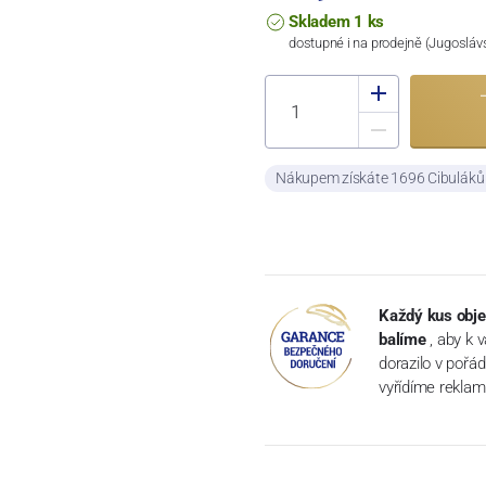
Skladem 1 ks
dostupné i na prodejně (Jugosláv
Nákupem získáte 1696 Cibulák
Každý kus obje
balíme
, aby k 
dorazilo v pořá
vyřídíme reklam