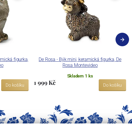
mická figurka,
De Rosa - Býk mini, keramická figurka, De
eo
Rosa Montevideo
Skladem 1 ks
1 999 Kč
Do košíku
Do košíku