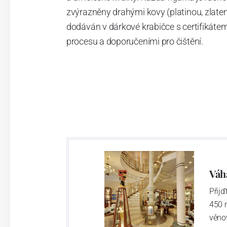
zvýrazněny drahými kovy (platinou, zlate
dodáván v dárkové krabičce s certifikát
procesu a doporučeními pro čištění.
Váh
Přij
450 
věno