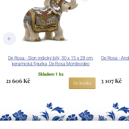
De Rosa - Slon indický bílý, 30 x 15 x 28 cm,
De Rosa - And
keramická figurka, De Rosa Montevideo
Skladem 1 ks
21 606 Kč
3 107 Kč
Do košíku