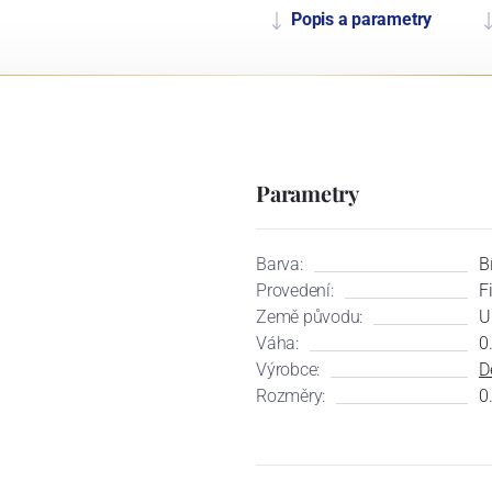
Popis a parametry
Parametry
Barva:
B
Provedení:
F
Země původu:
U
Váha:
0
Výrobce:
D
Rozměry:
0