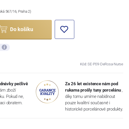
ská 567/16, Praha 2)
Do košíku
ů
Kód: SE-P09-DeRosa-Nurse
dnávky pečlivě
Za 26 let existence nám pod
vám zboží
rukama prošly tuny porcelánu
,
dku. Pokud ne,
díky tomu umíme nabídnout
aci obratem.
pouze kvalitní současné i
historické porcelánové produkty.