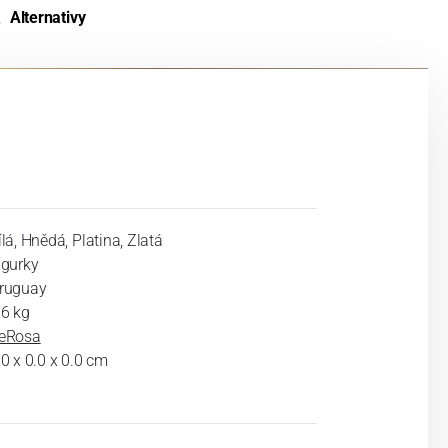
Alternativy
ílá, Hnědá, Platina, Zlatá
igurky
ruguay
.6 kg
eRosa
.0 x 0.0 x 0.0 cm