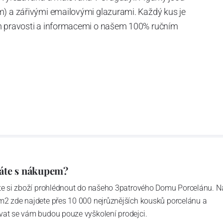
m) a zářivými emailovými glazurami.
Každý kus je
em pravosti a informacemi o našem 100% ručním
áte s nákupem?
ďte si zboží prohlédnout do našeho 3patrového Domu Porcelánu. N
m2 zde najdete přes 10 000 nejrůznějších kousků porcelánu a
vat se vám budou pouze vyškolení prodejci.