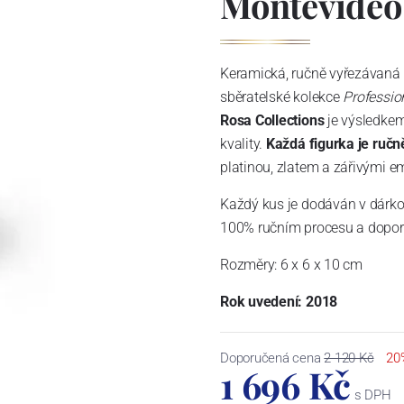
Montevideo
Keramická, ručně vyřezávaná 
sběratelské kolekce
Professio
Rosa Collections
je výsledkem
kvality.
Každá figurka je ruč
platinou, zlatem a zářivými e
Každý kus je dodáván v dárko
100% ručním procesu a doporu
Rozměry: 6 x 6 x 10 cm
Rok uvedení: 2018
Doporučená cena
2 120 Kč
20
1 696 Kč
s DPH