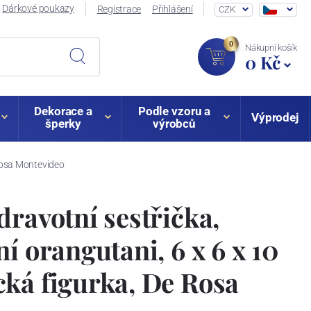
Dárkové poukazy
Registrace
Přihlášení
CZK
0
Nákupní košík
0 Kč
Dekorace a
Podle vzoru a
Výprodej
šperky
výrobců
 Rosa Montevideo
dravotní sestřička,
í orangutani, 6 x 6 x 10
ká figurka, De Rosa