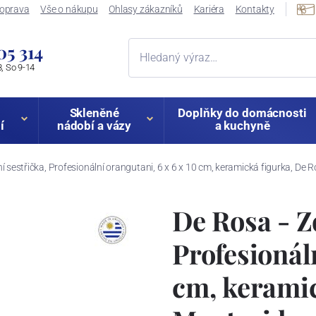
oprava
Vše o nákupu
Ohlasy zákazníků
Kariéra
Kontakty
05 314
, So 9-14
Skleněné
Doplňky do domácnosti
í
nádobí a vázy
a kuchyně
í sestřička, Profesionální orangutani, 6 x 6 x 10 cm, keramická figurka, De
De Rosa - Z
Profesionáln
cm, keramic