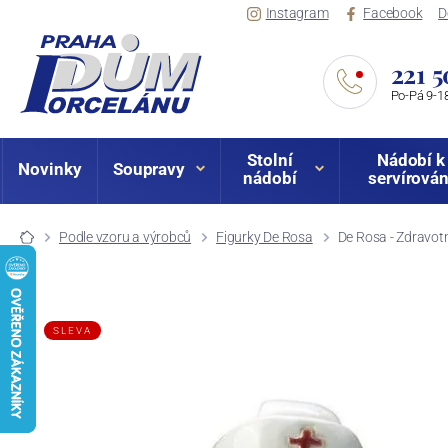
Instagram
Facebook
D
221 5
Po-Pá 9-18
Stolní
Nádobí k
Novinky
Soupravy
nádobí
servírován
Podle vzoru a výrobců
Figurky De Rosa
De Rosa - Zdravotn
SLEVA