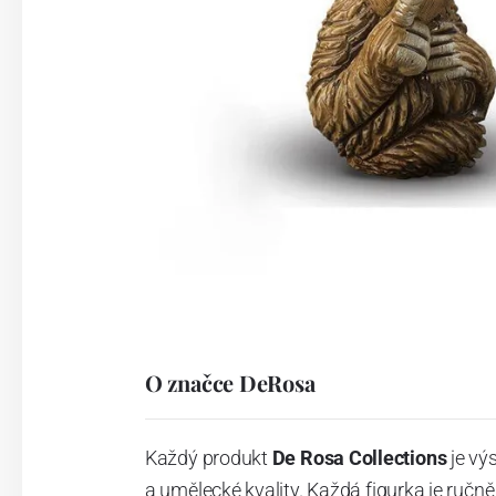
O značce DeRosa
Každý produkt
De Rosa Collections
je vý
a umělecké kvality.
Každá figurka je ručn