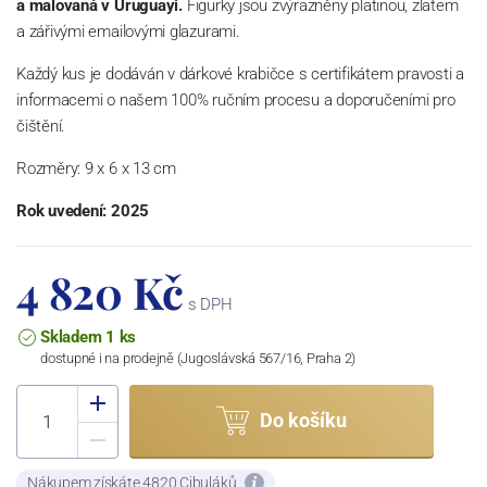
a malovaná
v Uruguayi.
Figurky jsou zvýrazněny platinou, zlatem
a zářivými emailovými glazurami.
Každý kus je dodáván v dárkové krabičce s certifikátem pravosti a
informacemi o našem 100% ručním procesu a doporučeními pro
čištění.
Rozměry: 9
x 6 x 13 cm
Rok uvedení: 2025
4 820 Kč
s DPH
Skladem 1 ks
dostupné i na prodejně (Jugoslávská 567/16, Praha 2)
Do košíku
Nákupem získáte 4820 Cibuláků