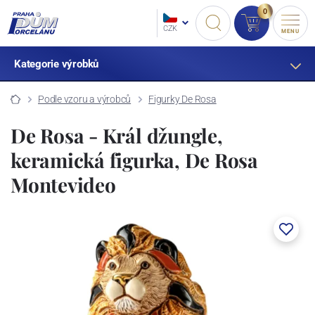
0
CZK
MENU
Kategorie výrobků
Podle vzoru a výrobců
Figurky De Rosa
De Rosa - Král džungle,
keramická figurka, De Rosa
Montevideo