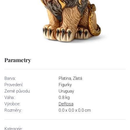
Parametry
Barva:
Platina, Zlatá
Provedení:
Figurky
Země původu:
Uruguay
Váha:
0.8 kg
Výrobce:
DeRosa
Rozměry:
0.0 x 0.0 x 0.0 cm
Kategorie: