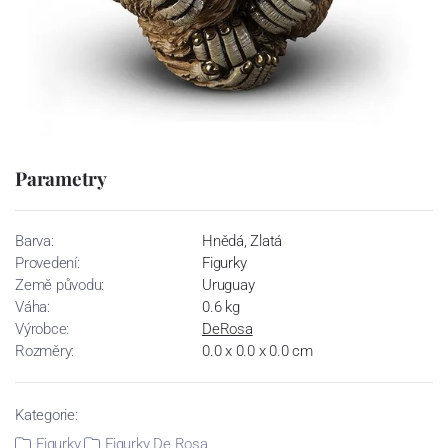
Parametry
Barva:
Hnědá, Zlatá
Provedení:
Figurky
Země původu:
Uruguay
Váha:
0.6 kg
Výrobce:
DeRosa
Rozměry:
0.0 x 0.0 x 0.0 cm
Kategorie:
Figurky
Figurky De Rosa