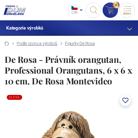
0
CZK
MENU
Kategorie výrobků
Podle vzoru a výrobců
Figurky De Rosa
De Rosa - Právník orangutan,
Professional Orangutans, 6 x 6 x
10 cm, De Rosa Montevideo
SLEVA