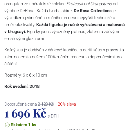
orangutan ze sběratelské kolekce
Professional Orangutans
od
výrobce
DeRosa.
Každá tvorba sbírek
De Rosa Collections
je
výsledkem jedinečného ručního procesu nejvyšší technické a
umělecké kvality.
Každá figurka je ručně vyřezávaná a malovaná
v Uruguayi.
Figurky jsou zvýrazněny platinou, zlatem a zářivými
emailovými glazurami.
Každý kus je dodáván v dárkové krabičce s certifikátem pravosti a
informacemi o našem 100% ručním procesu a doporučeními pro
čištění.
Rozměry: 6 x 6 x 10 cm
Rok uvedení: 2018
Doporučená cena
2 120 Kč
20% sleva
1 696 Kč
s DPH
Skladem 1 ks