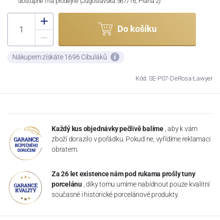
dostupné i na prodejně (Jugoslávská 567/16, Praha 2)
Do košíku
Nákupem získáte 1696 Cibuláků
Kód: SE-P07-DeRosa-Lawyer
Každý kus objednávky pečlivě balíme
, aby k vám
zboží dorazilo v pořádku. Pokud ne, vyřídíme reklamaci
obratem.
Za 26 let existence nám pod rukama prošly tuny
porcelánu
, díky tomu umíme nabídnout pouze kvalitní
současné i historické porcelánové produkty.