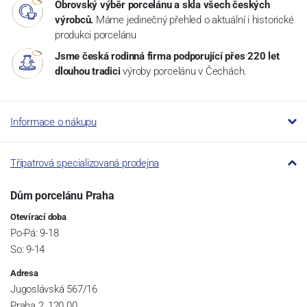
Obrovský výběr porcelánu a skla všech českých
výrobců.
Máme jedinečný přehled o aktuální i historické
produkci porcelánu
Jsme česká rodinná firma podporující přes 220 let
dlouhou tradici
výroby porcelánu v Čechách.
Informace o nákupu
Třípatrová specializovaná prodejna
Dům porcelánu Praha
Otevírací doba
Po-Pá: 9-18
So: 9-14
Adresa
Jugoslávská 567/16
Praha 2, 120 00