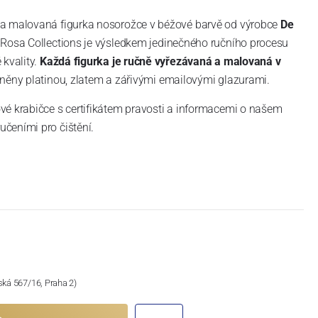
 a malovaná figurka nosorožce v béžové barvě
od výrobce
De
Rosa Collections je výsledkem jedinečného ručního procesu
 kvality.
Každá figurka je ručně vyřezávaná a malovaná
v
něny platinou, zlatem a zářivými emailovými glazurami.
vé krabičce s certifikátem pravosti a informacemi o našem
čeními pro čištění.
ská 567/16, Praha 2)