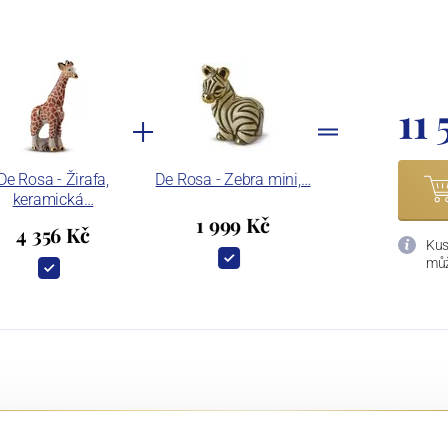
11 
De Rosa - Žirafa,
De Rosa - Zebra mini,…
keramická…
1 999 Kč
4 356 Kč
Kus
můž