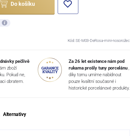
Do košíku
ů
Kód: SE-M03-DeRosa-mini-nosorožec
dnávky pečlivě
Za 26 let existence nám pod
vám zboží
rukama prošly tuny porcelánu
,
dku. Pokud ne,
díky tomu umíme nabídnout
aci obratem.
pouze kvalitní současné i
historické porcelánové produkty.
Alternativy