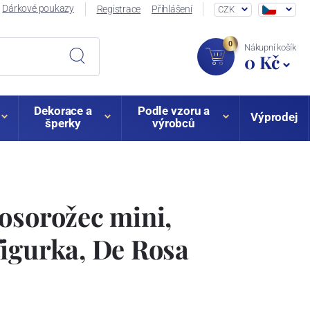
Dárkové poukazy
Registrace
Přihlášení
CZK
0
Nákupní košík
0 Kč
Dekorace a
Podle vzoru a
Výprodej
šperky
výrobců
osorožec mini,
igurka, De Rosa