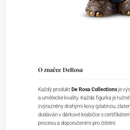
O značce DeRosa
Každý produkt
De Rosa Collections
je vý
a umělecké kvality.
Každá figurka je ručn
zvýrazněny drahými kovy (platinou, zlate
dodáván v dárkové krabičce s certifikát
procesu a doporučeními pro čištění.