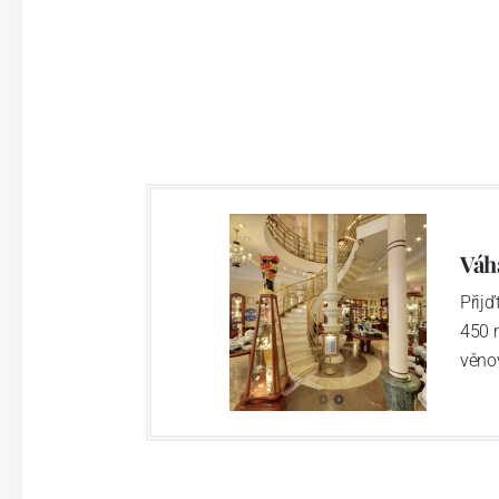
Váh
Přij
450 
věno