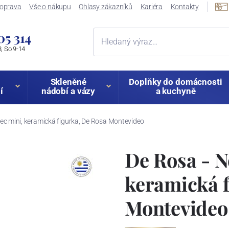
oprava
Vše o nákupu
Ohlasy zákazníků
Kariéra
Kontakty
05 314
, So 9-14
Skleněné
Doplňky do domácnosti
í
nádobí a vázy
a kuchyně
ec mini, keramická figurka, De Rosa Montevideo
De Rosa - N
keramická f
Montevideo