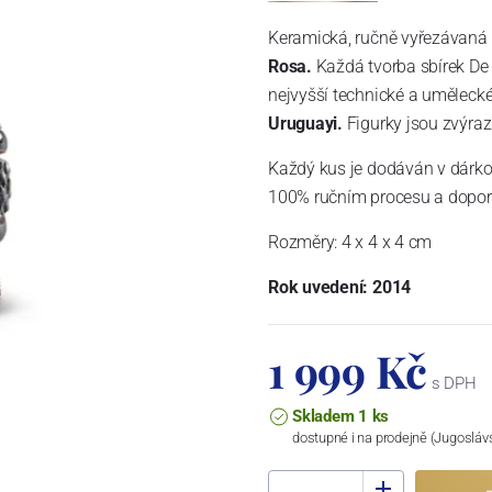
Keramická, ručně vyřezávaná
Rosa.
Každá tvorba sbírek De 
nejvyšší technické a umělecké
Uruguayi.
Figurky jsou zvýraz
Každý kus je dodáván v dárko
100% ručním procesu a doporu
Rozměry: 4
x 4 x 4 cm
Rok uvedení: 2014
1 999 Kč
s DPH
Skladem 1 ks
dostupné i na prodejně (Jugosláv