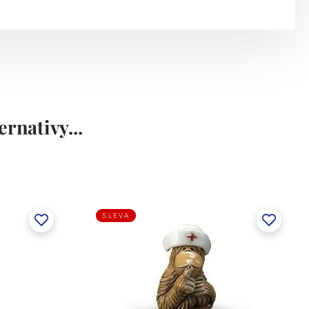
rnativy...
SLEVA