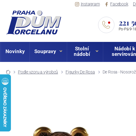
Instagram
Facebook
D
221 5
Po-Pá 9-18
Stolní
Nádobí k
Novinky
Soupravy
nádobí
servírován
Podle vzoru a výrobců
Figurky De Rosa
De Rosa - Nosorož