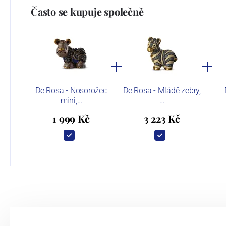
Často se kupuje společně
De Rosa - Nosorožec
De Rosa - Mládě zebry,
mini,…
…
1 999 Kč
3 223 Kč