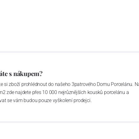
áte s nákupem?
ďte si zboží prohlédnout do našeho 3patrového Domu Porcelánu. N
m2 zde najdete přes 10 000 nejrůznějších kousků porcelánu a
vat se vám budou pouze vyškolení prodejci.