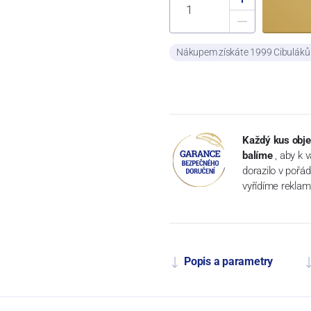
Nákupem získáte 1999 Cibulák
Každý kus obje
balíme
, aby k 
dorazilo v pořá
vyřídíme reklam
Popis a parametry