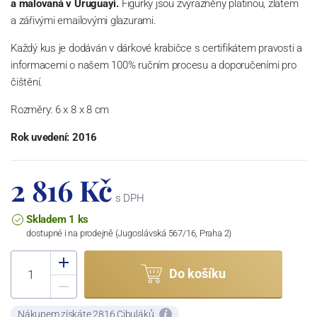
a malovaná
v Uruguayi.
Figurky jsou zvýrazněny platinou, zlatem
a zářivými emailovými glazurami.
Každý kus je dodáván v dárkové krabičce s certifikátem pravosti a
informacemi o našem 100% ručním procesu a doporučeními pro
čištění.
Rozměry: 6
x 8 x 8 cm
Rok uvedení: 2016
2 816 Kč
s DPH
Skladem 1 ks
dostupné i na prodejně (Jugoslávská 567/16, Praha 2)
Do košíku
Nákupem získáte 2816 Cibuláků