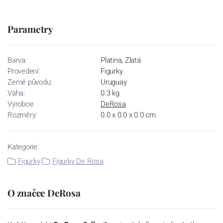
Parametry
Barva:
Platina, Zlatá
Provedení:
Figurky
Země původu:
Uruguay
Váha:
0.3 kg
Výrobce:
DeRosa
Rozměry:
0.0 x 0.0 x 0.0 cm
Kategorie:
Figurky
Figurky De Rosa
O značce DeRosa