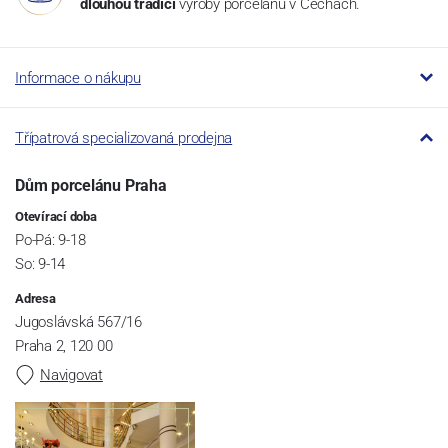
dlouhou tradici
výroby porcelánu v Čechách.
Informace o nákupu
Třípatrová specializovaná prodejna
Dům porcelánu Praha
Otevírací doba
Po-Pá: 9-18
So: 9-14
Adresa
Jugoslávská 567/16
Praha 2, 120 00
Navigovat