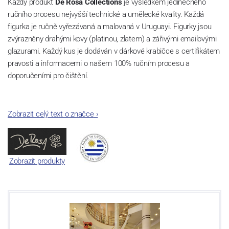
Každý produkt
De Rosa Collections
je výsledkem jedinečného
ručního procesu nejvyšší technické a umělecké kvality.
Každá
figurka je ručně vyřezávaná a malovaná
v Uruguayi. Figurky jsou
zvýrazněny drahými kovy (platinou, zlatem) a zářivými emailovými
glazurami.
Každý kus je dodáván v dárkové krabičce s certifikátem
pravosti a informacemi o našem 100% ručním procesu a
doporučeními pro čištění.
Zobrazit celý text o značce
›
Zobrazit produkty