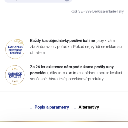
Kód: SE-F399-DeRosa-mládě-lišky
Každý kus objednávky pečlivě balíme
, aby k vám
zboží dorazilo v pořádku. Pokud ne, vyřídíme reklamaci
obratem.
Za 26 let existence nám pod rukama prošly tuny
porcelánu
, díky tomu umíme nabídnout pouze kvalitní
současné i historické porcelánové produkty.
Popis a parametry
Alternativy