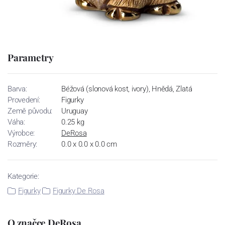
Parametry
Barva:
Béžová (slonová kost, ivory), Hnědá, Zlatá
Provedení:
Figurky
Země původu:
Uruguay
Váha:
0.25 kg
Výrobce:
DeRosa
Rozměry:
0.0 x 0.0 x 0.0 cm
Kategorie:
Figurky
Figurky De Rosa
O značce DeRosa