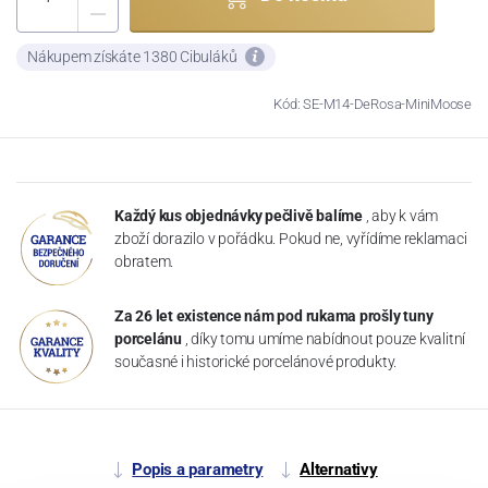
Nákupem získáte 1380 Cibuláků
Kód: SE-M14-DeRosa-MiniMoose
Každý kus objednávky pečlivě balíme
, aby k vám
zboží dorazilo v pořádku. Pokud ne, vyřídíme reklamaci
obratem.
Za 26 let existence nám pod rukama prošly tuny
porcelánu
, díky tomu umíme nabídnout pouze kvalitní
současné i historické porcelánové produkty.
Popis a parametry
Alternativy