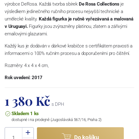
výrobce DeRosa. Každá tvorba sbírek
De Rosa Collections
je
výsledkem jedinečného ručního procesu nejvyšší technické a
umělecké kvality.
Každá figurka je ručně vyřezávaná a malovaná
v Uruguayi.
Figurky jsou zvýrazněny platinou, zlatem a zářivými
emailovými glazurami.
Každý kus je dodáván v dárkové krabičce s certifikátem pravosti a
informacemi o 100% ručním procesu a doporučeními pro čištění.
Rozměry: 4 x 4 x 4 cm,
Rok uvedení:
2017
1 380 Kč
s DPH
Skladem 1 ks
dostupné i na prodejně (Jugoslávská 567/16, Praha 2)
Do košíku