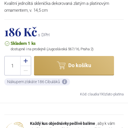
Kvalitní jednolitá sklenička dekorovaná zlatým a platinovým
ornamentem, v. 14,5 cm
186 Kč
s DPH
Skladem 1 ks
dostupné i na prodejně (Jugoslávská 567/16, Praha 2)
Do košíku
Nákupem získáte 186 Cibuláků
Kód: claudia190zlato-platina
Každý kus objednávky pečlivě balíme
, aby k vám