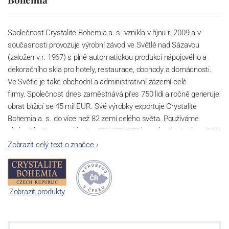
Společnost Crystalite Bohemia a. s. vznikla v říjnu r. 2009 a v
současnosti provozuje výrobní závod ve Světlé nad Sázavou
(založen v r. 1967) s plně automatickou produkcí nápojového a
dekoračního skla pro hotely, restaurace, obchody a domácnosti.
Ve Světlé je také obchodní a administrativní zázemí celé
firmy. Společnost dnes zaměstnává přes 750 lidí a ročně generuje
obrat blížící se 45 mil EUR. Své výrobky exportuje Crystalite
Bohemia a. s. do více než 82 zemí celého světa. Používáme
ekologicky šetrnou sklovinu CRYSTALITE bez sloučenin olova. Má
perfektní lom světla a vysokou pevnost a životnost díky příměsi
Zobrazit celý text o značce
›
titanu. Lze ji bez hrozby zašednutí mýt v myčkách nádobí a to i při
velkém počtu cyklů.
Sklárna Světlá nad Sázavou
Zobrazit produkty
V oblasti Světlé nad Sázavou se první zmínky o sklářské výrobě
datují již ke konci 16. století. Historie moderní sklárny začíná v r.
1967, kdy byla zahájena výstavba nového sklářského provozu.