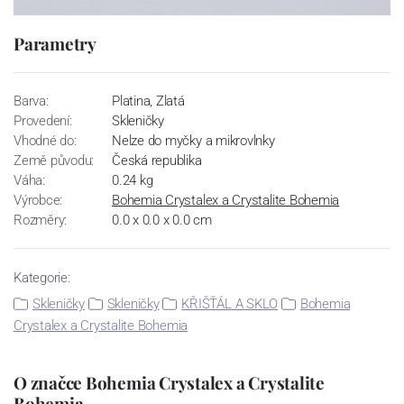
Parametry
Barva:
Platina, Zlatá
Provedení:
Skleničky
Vhodné do:
Nelze do myčky a mikrovlnky
Země původu:
Česká republika
Váha:
0.24 kg
Výrobce:
Bohemia Crystalex a Crystalite Bohemia
Rozměry:
0.0 x 0.0 x 0.0 cm
Kategorie:
Skleničky
Skleničky
KŘIŠŤÁL A SKLO
Bohemia
Crystalex a Crystalite Bohemia
O značce Bohemia Crystalex a Crystalite
Bohemia