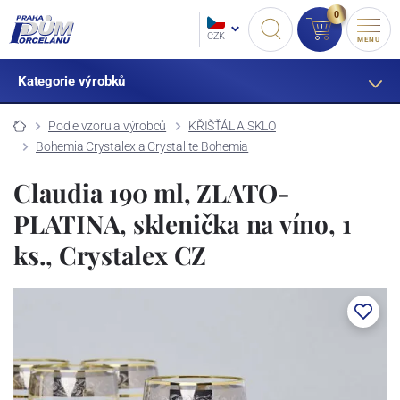
0
CZK
MENU
Kategorie výrobků
Podle vzoru a výrobců
KŘIŠŤÁL A SKLO
Bohemia Crystalex a Crystalite Bohemia
Claudia 190 ml, ZLATO-
PLATINA, sklenička na víno, 1
ks., Crystalex CZ