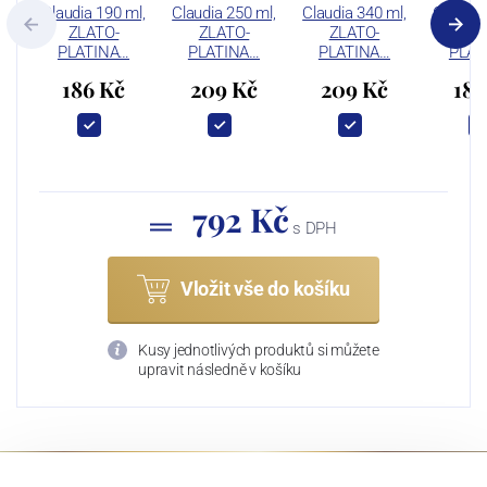
Claudia 190 ml,
Claudia 250 ml,
Claudia 340 ml,
Claudia
ZLATO-
ZLATO-
ZLATO-
ZLA
PLATINA…
PLATINA…
PLATINA…
PLAT
186 Kč
209 Kč
209 Kč
188
792 Kč
s DPH
Vložit vše do košíku
Kusy jednotlivých produktů si můžete
upravit následně v košíku