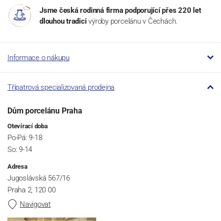
Jsme česká rodinná firma podporující přes 220 let
dlouhou tradici
výroby porcelánu v Čechách.
Informace o nákupu
Třípatrová specializovaná prodejna
Dům porcelánu Praha
Otevírací doba
Po-Pá: 9-18
So: 9-14
Adresa
Jugoslávská 567/16
Praha 2, 120 00
Navigovat