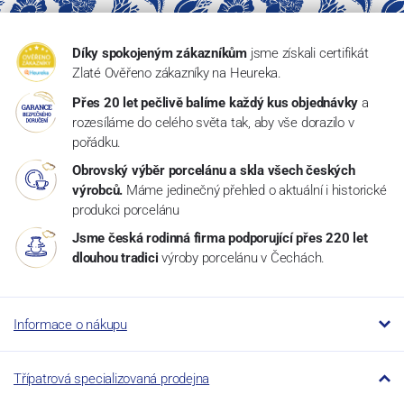
Díky spokojeným zákazníkům
jsme získali certifikát
Zlaté Ověřeno zákazníky na Heureka.
Přes 20 let pečlivě balíme každý kus objednávky
a
rozesíláme do celého světa tak, aby vše dorazilo v
pořádku.
Obrovský výběr porcelánu a skla všech českých
výrobců.
Máme jedinečný přehled o aktuální i historické
produkci porcelánu
Jsme česká rodinná firma podporující přes 220 let
dlouhou tradici
výroby porcelánu v Čechách.
Informace o nákupu
Třípatrová specializovaná prodejna