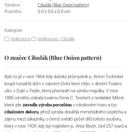
Výrobce:
Cibulák (Blue Onion pattern)
Rozměry:
0.0 x 0.0 x 0.0 cm
Kategorie:
Velikonoce
Velikonoce - Cibulák
O značce Cibulák (Blue Onion pattern)
Bylo to již v roce 1864, kdy dubský průmyslník p. Anton Tschinkel
koupil rozsáhlý dům s názvem Dolní lesní mlýn, v dnešní Tovární
ulici, v Dubí u Teplic, který přestavěl na výrobu majoliky. V roce
1885 od něho získala továrnu firma C. Teichert z nedaleké Míšně,
která zde
zavedla výrobu porcelánu
v rokokovém tvaru a tzv.
cibulovém dekoru
, jehož výroba dosáhla mimořádného úspěchu a
zájmu mezi zákazníky, o čemž svědčí počet dílů tohoto souboru,
který v roce 1929, kdy byl majitelem p. Artur Bloch, činil 257 tvarů a