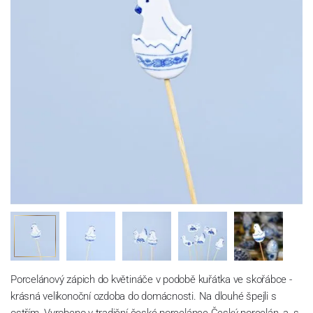
Porcelánový zápich do květináče v podobě kuřátka ve skořábce -
krásná velikonoční ozdoba do domácnosti. Na dlouhé špejli s
ostřím. Vyrobeno v tradiční české porcelánce Český porcelán, a. s.