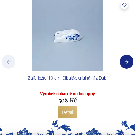
Zajíc ležící 10 cm, Cibulák, originální z Dubí
Výrobek dočasně nedostupný
508 Kč
Detail