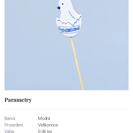
Parametry
Barva:
Modrá
Provedení:
Velikonoce
Váha:
0.06 kg