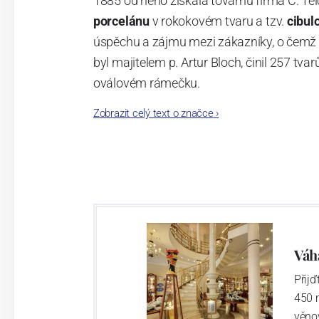
1885 od něho získala továrnu firma C. Tei
porcelánu
v rokokovém tvaru a tzv.
cibul
úspěchu a zájmu mezi zákazníky, o čemž s
byl majitelem p. Artur Bloch, činil 257 
oválovém rámečku.
Zobrazit celý text o značce
›
Dnes, kdy čtete tento úvod, nese firma n
provedení je 850 tvarů. Tyto výrobky jso
průmyslu České republiky jako „
Český výr
Výroba cibuláku na videu
Váh
Přij
450 
věno