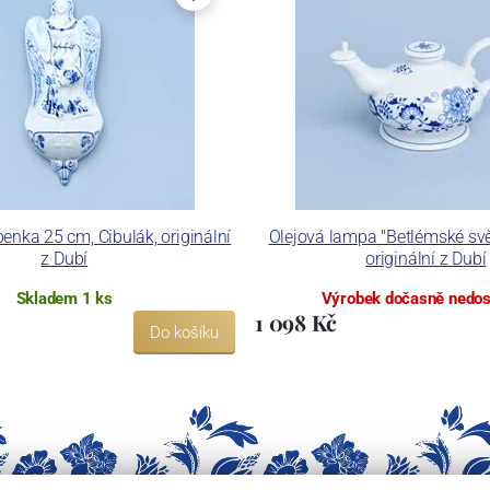
enka 25 cm, Cibulák, originální
Olejová lampa "Betlémské svět
z Dubí
originální z Dubí
Skladem 1 ks
Výrobek dočasně nedo
1 098 Kč
Do košíku