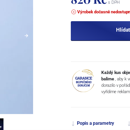
s DPH
Výrobek dočasně nedostup
Hlída
Každý kus obje
balíme
, aby k 
dorazilo v pořá
vyřídíme reklam
Popis a parametry