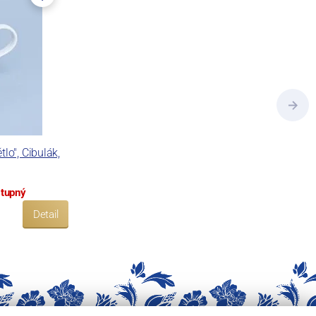
lo", Cibulák,
stupný
Detail