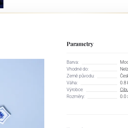
Parametry
Barva:
Mod
Vhodné do:
Nel
Země původu:
Čes
Váha:
0.8 
Výrobce:
Cibu
Rozměry:
0.0 