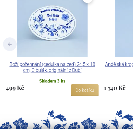
Boží požehnání (cedulka na zeď) 24,5 x 18
Andělská krop
cm, Cibulák, originální z Dubí
Skladem 3 ks
499 Kč
1 740 Kč
Do košíku