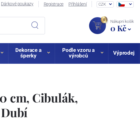
Dárkové poukazy
Registrace
Přihlášení
CZK
0
Nákupní košík
0 Kč
Dekorace a
Podle vzoru a
Výprodej
šperky
výrobců
30 cm, Cibulák,
z Dubí