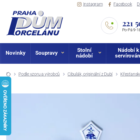
Instagram
Facebook
D
221 5
Po-Pá 9-18
Stolní
Nádobí k
Novinky
Soupravy
nádobí
servírován
Podle vzoru a výrobců
Cibulák, originální z Dubí
Křesťansk