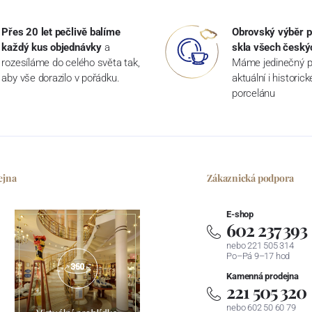
Přes 20 let pečlivě balíme
Obrovský výběr p
každý kus objednávky
a
skla všech český
rozesíláme do celého světa tak,
Máme jedinečný p
aby vše dorazilo v pořádku.
aktuální i historic
porcelánu
ejna
Zákaznická podpora
E-shop
602 237 393
nebo 221 505 314
Po–Pá 9–17 hod
Kamenná prodejna
221 505 320
nebo 602 50 60 79