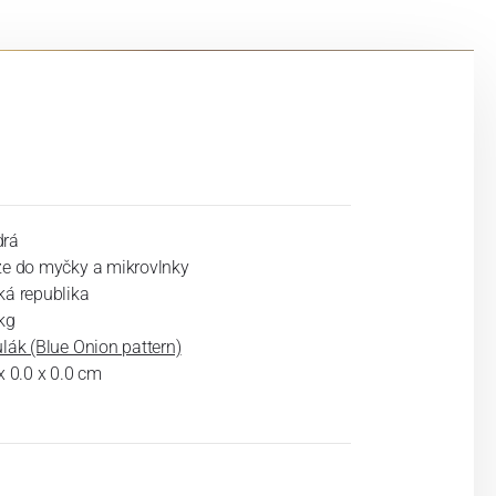
rá
ze do myčky a mikrovlnky
ká republika
kg
lák (Blue Onion pattern)
x 0.0 x 0.0 cm