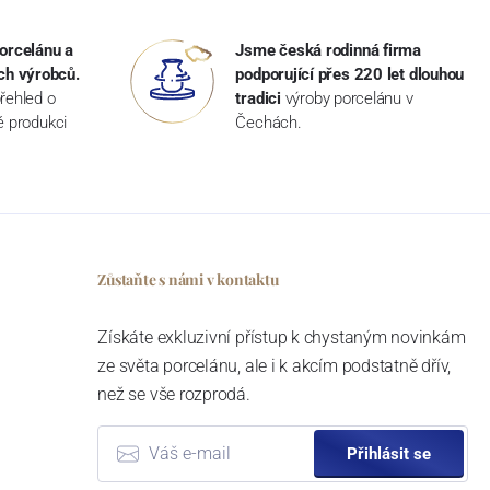
orcelánu a
Jsme česká rodinná firma
ch výrobců.
podporující přes 220 let dlouhou
řehled o
tradici
výroby porcelánu v
ké produkci
Čechách.
Zůstaňte s námi v kontaktu
Získáte exkluzivní přístup k chystaným novinkám
ze světa porcelánu, ale i k akcím podstatně dřív,
než se vše rozprodá.
Přihlásit se