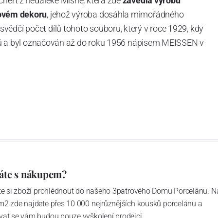
chert z nedaleké Míšně, která zde
zavedla výrobu
ovém dekoru
, jehož výroba dosáhla mimořádného
vědčí počet dílů tohoto souboru, který v roce 1929, kdy
tvarů a byl označován až do roku 1956 nápisem MEISSEN v
ázev
Český porcelán
a počet jeho dílů v cibulovém
u garantovány Asociací sklářského a keramického
obek
“.
áte s nákupem?
ďte si zboží prohlédnout do našeho 3patrového Domu Porcelánu. N
m2 zde najdete přes 10 000 nejrůznějších kousků porcelánu a
vat se vám budou pouze vyškolení prodejci.