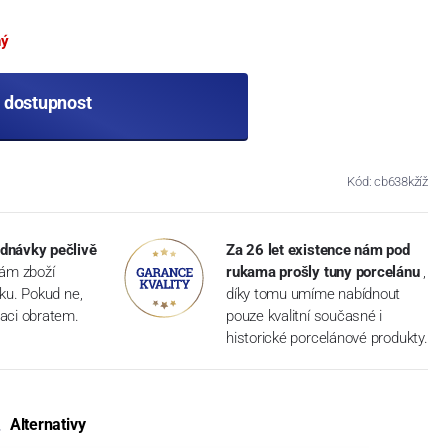
ný
t dostupnost
Kód: cb638kžíž
dnávky pečlivě
Za 26 let existence nám pod
vám zboží
rukama prošly tuny porcelánu
,
dku. Pokud ne,
díky tomu umíme nabídnout
aci obratem.
pouze kvalitní současné i
historické porcelánové produkty.
Alternativy