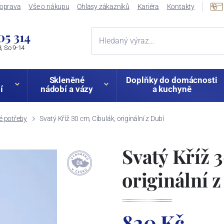
oprava
Vše o nákupu
Ohlasy zákazníků
Kariéra
Kontakty
05 314
, So 9-14
Skleněné
Doplňky do domácnosti
í
nádobí a vázy
a kuchyně
é potřeby
Svatý Kříž 30 cm, Cibulák, originální z Dubí
Svatý Kříž 
originální 
820 Kč