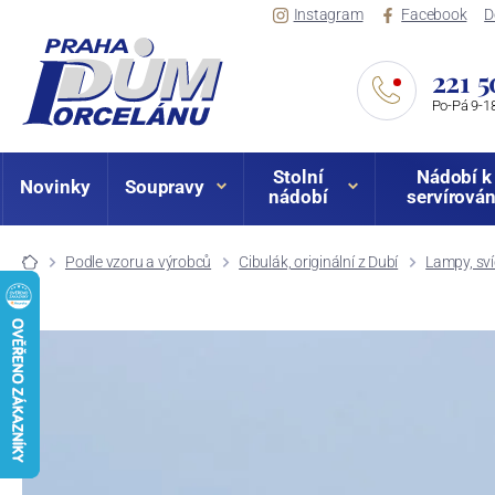
Instagram
Facebook
D
221 5
Po-Pá 9-18
Stolní
Nádobí k
Novinky
Soupravy
nádobí
servírován
Podle vzoru a výrobců
Cibulák, originální z Dubí
Lampy, svíc