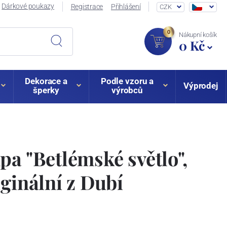
Dárkové poukazy
Registrace
Přihlášení
CZK
0
Nákupní košík
0 Kč
Dekorace a
Podle vzoru a
Výprodej
šperky
výrobců
pa "Betlémské světlo",
iginální z Dubí