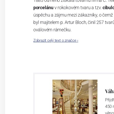
1885 od něho získala továrnu firma C. Tei
porcelánu
v rokokovém tvaru a tzv.
cibul
úspěchu a zájmu mezi zákazníky, o čemž s
byl majitelem p. Artur Bloch, činil 257 
oválovém rámečku.
Zobrazit celý text o značce
›
Dnes, kdy čtete tento úvod, nese firma n
provedení je 850 tvarů. Tyto výrobky jso
průmyslu České republiky jako „
Český výr
Výroba cibuláku na videu
Váh
Přij
450 
věno