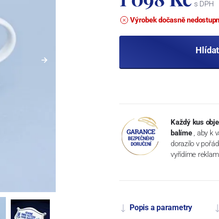
s DPH
Výrobek dočasně nedostup
Hlída
Každý kus obje
balíme
, aby k 
dorazilo v pořá
vyřídíme reklam
Popis a parametry