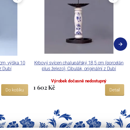
cm, výška 10
Krbový svícen chalupářský 18,5 cm (porcelán
 z Dubí
plus železo), Cibulák, originální z Dubí
Výrobek dočasně nedostupný
1 602 Kč
Do košíku
Detail