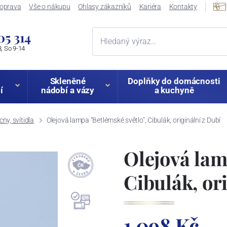
oprava
Vše o nákupu
Ohlasy zákazníků
Kariéra
Kontakty
05 314
, So 9-14
Skleněné
Doplňky do domácnosti
í
nádobí a vázy
a kuchyně
ny, svítidla
Olejová lampa "Betlémské světlo", Cibulák, originální z Dubí
Olejová lam
Cibulák, or
1 098 Kč