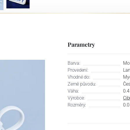
Parametry
Barva:
Mo
Provedení:
Lam
Vhodné do:
Myč
Země původu:
Čes
Váha:
0.4
Výrobce:
Cib
Rozměry:
0.0