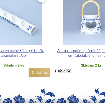
vícen rovný 30 cm, Cibulák,
Aroma lampička průměr 11,9 
originální z Dubí
cm, Cibulák, originální
Skladem 2 ks
Skladem 2 ks
1 682 Kč
Do košíku