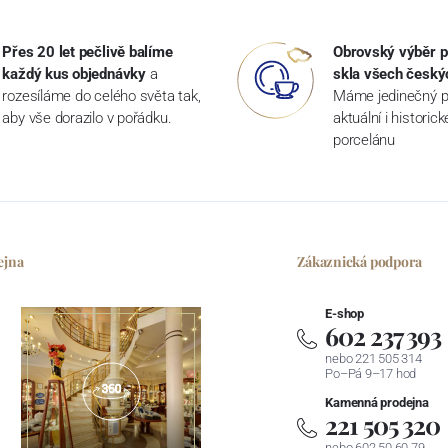
Přes 20 let pečlivě balíme
Obrovský výběr p
každý kus objednávky
a
skla všech český
rozesíláme do celého světa tak,
Máme jedinečný p
aby vše dorazilo v pořádku.
aktuální i historic
porcelánu
ejna
Zákaznická podpora
E-shop
602 237 393
nebo 221 505 314
Po–Pá 9–17 hod
Kamenná prodejna
221 505 320
nebo 602 50 60 79