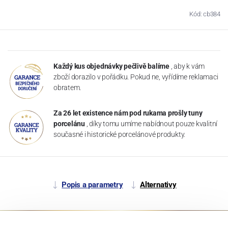
Kód: cb384
Každý kus objednávky pečlivě balíme
, aby k vám
zboží dorazilo v pořádku. Pokud ne, vyřídíme reklamaci
obratem.
Za 26 let existence nám pod rukama prošly tuny
porcelánu
, díky tomu umíme nabídnout pouze kvalitní
současné i historické porcelánové produkty.
Popis a parametry
Alternativy