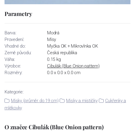
Parametry
Barva:
Modrá
Provedení:
Mísy
Vhodné do:
Myčka OK + Mikrovlnka OK
Země původu:
Česká republika
Váha:
0.15 kg
Výrobce:
Cibulák (Blue Onion pattern)
Rozměry:
0.0 x 0.0 x 0.0 cm
Kategorie:
Misky (průměr do 19 cm)
Misky a mističky
Cukřenky a
mlékovky
O značce Cibulák (Blue Onion pattern)