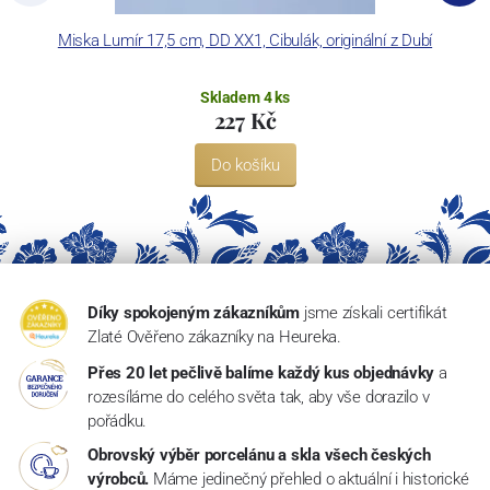
Miska Lumír 17,5 cm, DD XX1, Cibulák, originální z Dubí
M
Skladem 4 ks
227 Kč
Do košíku
Díky spokojeným zákazníkům
jsme získali certifikát
Zlaté Ověřeno zákazníky na Heureka.
Přes 20 let pečlivě balíme každý kus objednávky
a
rozesíláme do celého světa tak, aby vše dorazilo v
pořádku.
Obrovský výběr porcelánu a skla všech českých
výrobců.
Máme jedinečný přehled o aktuální i historické