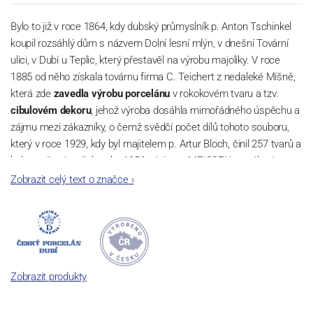
Bylo to již v roce 1864, kdy dubský průmyslník p. Anton Tschinkel
koupil rozsáhlý dům s názvem Dolní lesní mlýn, v dnešní Tovární
ulici, v Dubí u Teplic, který přestavěl na výrobu majoliky. V roce
1885 od něho získala továrnu firma C. Teichert z nedaleké Míšně,
která zde
zavedla výrobu porcelánu
v rokokovém tvaru a tzv.
cibulovém dekoru
, jehož výroba dosáhla mimořádného úspěchu a
zájmu mezi zákazníky, o čemž svědčí počet dílů tohoto souboru,
který v roce 1929, kdy byl majitelem p. Artur Bloch, činil 257 tvarů a
byl označován až do roku 1956 nápisem MEISSEN v oválovém
rámečku.
Zobrazit celý text o značce
›
Dnes, kdy čtete tento úvod, nese firma název
Český porcelán
a
počet jeho dílů v cibulovém provedení je 850 tvarů. Tyto výrobky
jsou garantovány Asociací sklářského a keramického průmyslu
České republiky jako „
Český výrobek
“.
Zobrazit produkty
Výroba cibuláku na videu