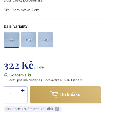
Dubí, Český porcelán a.s.
Šíře: 9 cm, výška 2 cm
Další varianty:
322 Kč
s DPH
Skladem 1 ks
dostupné i na prodejně (Jugoslávská 567/16, Praha 2)
Do košíku
Nákupem získáte 322 Cibuláků