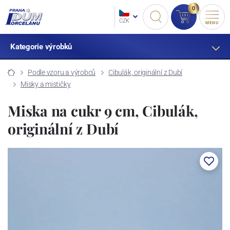
0
CZK
MENU
Kategorie výrobků
Podle vzoru a výrobců
Cibulák, originální z Dubí
Misky a mističky
Miska na cukr 9 cm, Cibulák,
originální z Dubí