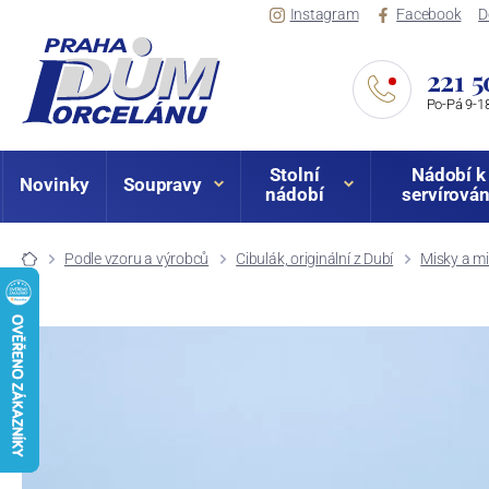
Instagram
Facebook
D
221 5
Po-Pá 9-18
Stolní
Nádobí k
Novinky
Soupravy
nádobí
servírován
Podle vzoru a výrobců
Cibulák, originální z Dubí
Misky a mi