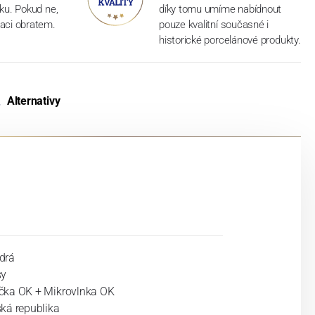
dku. Pokud ne,
díky tomu umíme nabídnout
aci obratem.
pouze kvalitní současné i
historické porcelánové produkty.
Alternativy
drá
sy
ka OK + Mikrovlnka OK
ká republika