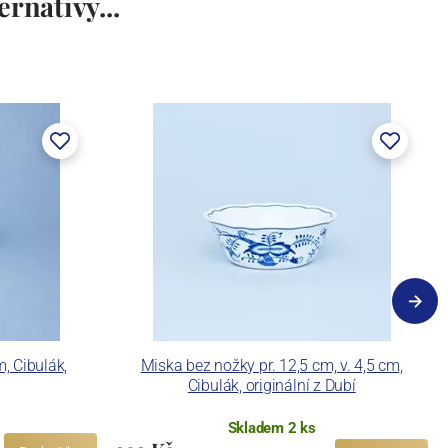
rnativy...
, Cibulák,
Miska bez nožky pr. 12,5 cm, v. 4,5 cm,
Cibulák, originální z Dubí
Skladem 2 ks