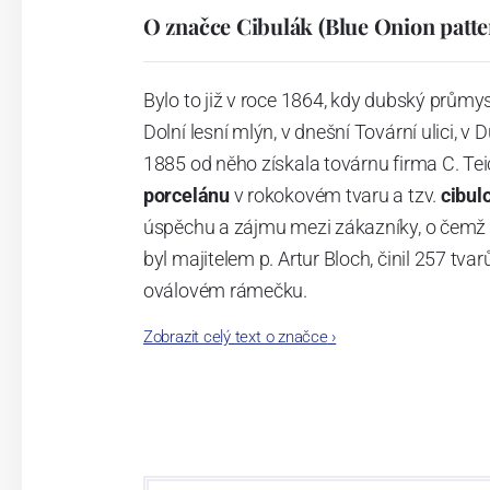
O značce Cibulák (Blue Onion patte
Bylo to již v roce 1864, kdy dubský průmy
Dolní lesní mlýn, v dnešní Tovární ulici, v 
1885 od něho získala továrnu firma C. Tei
porcelánu
v rokokovém tvaru a tzv.
cibul
úspěchu a zájmu mezi zákazníky, o čemž s
byl majitelem p. Artur Bloch, činil 257 
oválovém rámečku.
Zobrazit celý text o značce
›
Dnes, kdy čtete tento úvod, nese firma n
provedení je 850 tvarů. Tyto výrobky jso
průmyslu České republiky jako „
Český výr