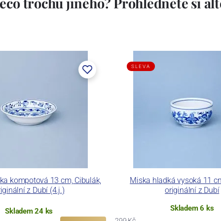
ěco trochu jiného? Prohlédněte si alte
SLEVA
ka kompotová 13 cm, Cibulák,
Miska hladká vysoká 11 cm
iginální z Dubí (4.j.)
originální z Dubí
Skladem 6 ks
Skladem 24 ks
299 Kč