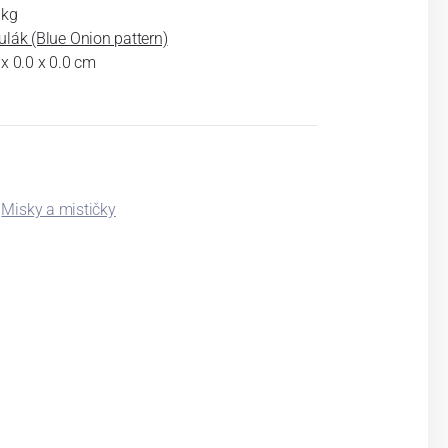
 kg
ulák (Blue Onion pattern)
 x 0.0 x 0.0 cm
Misky a mističky