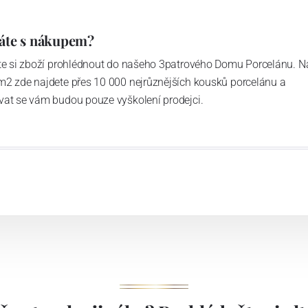
áte s nákupem?
ďte si zboží prohlédnout do našeho 3patrového Domu Porcelánu. N
m2 zde najdete přes 10 000 nejrůznějších kousků porcelánu a
vat se vám budou pouze vyškolení prodejci.