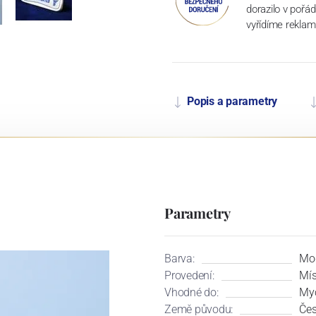
dorazilo v pořá
vyřídíme reklam
Popis a parametry
Parametry
Barva:
Mo
Provedení:
Mí
Vhodné do:
Myč
Země původu:
Čes