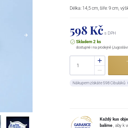
Délka: 14,5 cm, šíře: 9 cm, vý
598 Kč
s DPH
Skladem 2 ks
dostupné i na prodejně (Jugosláv
Nákupem získáte 598 Cibuláků
Každý kus obje
balíme
, aby k 