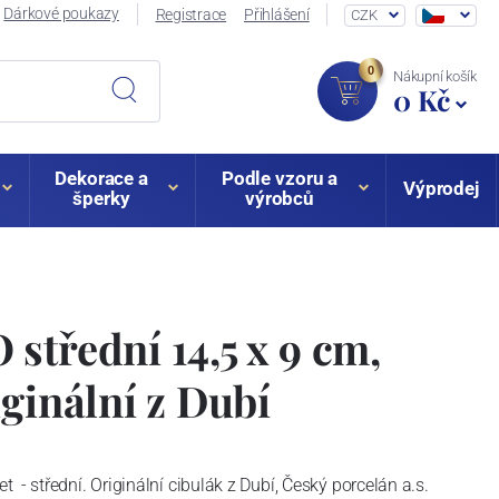
Dárkové poukazy
Registrace
Přihlášení
CZK
0
Nákupní košík
0 Kč
Dekorace a
Podle vzoru a
Výprodej
šperky
výrobců
střední 14,5 x 9 cm,
iginální z Dubí
- střední. Originální cibulák z Dubí, Český porcelán a.s.