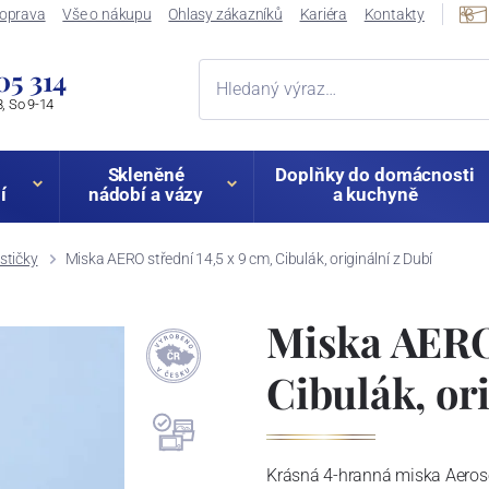
oprava
Vše o nákupu
Ohlasy zákazníků
Kariéra
Kontakty
05 314
, So 9-14
Skleněné
Doplňky do domácnosti
í
nádobí a vázy
a kuchyně
stičky
Miska AERO střední 14,5 x 9 cm, Cibulák, originální z Dubí
Miska AERO 
Cibulák, or
Krásná 4-hranná miska Aeroset 