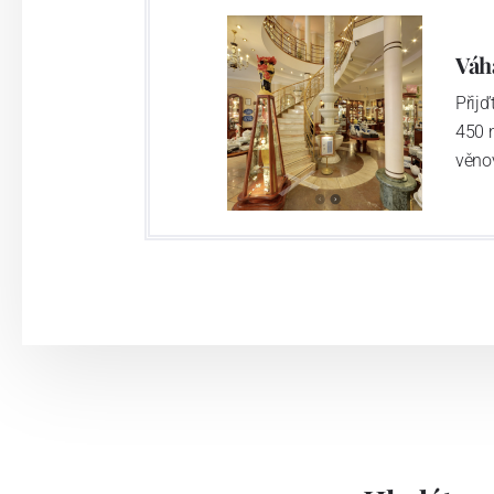
Výroba cibuláku na videu
Váh
Přij
450 
věno