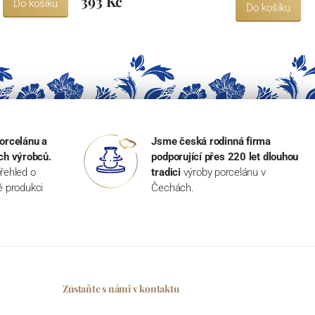
393 Kč
Do košíku
Do košíku
orcelánu a
Jsme česká rodinná firma
ch výrobců.
podporující přes 220 let dlouhou
řehled o
tradici
výroby porcelánu v
ké produkci
Čechách.
Zůstaňte s námi v kontaktu