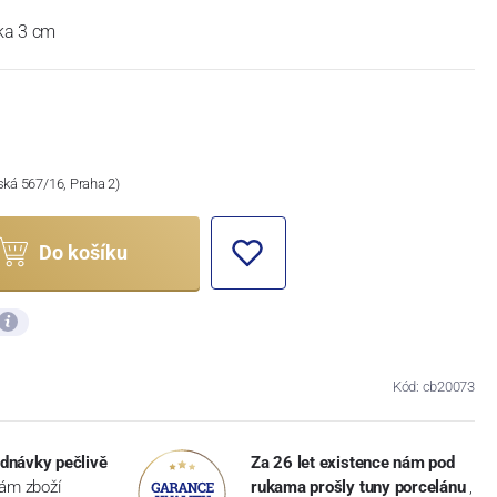
ška 3 cm
ská 567/16, Praha 2)
Do košíku
Kód: cb20073
dnávky pečlivě
Za 26 let existence nám pod
vám zboží
rukama prošly tuny porcelánu
,