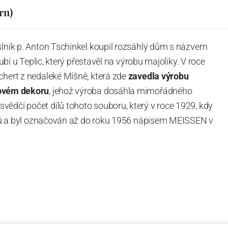
rn)
slník p. Anton Tschinkel koupil rozsáhlý dům s názvem
Dubí u Teplic, který přestavěl na výrobu majoliky. V roce
chert z nedaleké Míšně, která zde
zavedla výrobu
ovém dekoru
, jehož výroba dosáhla mimořádného
vědčí počet dílů tohoto souboru, který v roce 1929, kdy
tvarů a byl označován až do roku 1956 nápisem MEISSEN v
ázev
Český porcelán
a počet jeho dílů v cibulovém
u garantovány Asociací sklářského a keramického
obek
“.