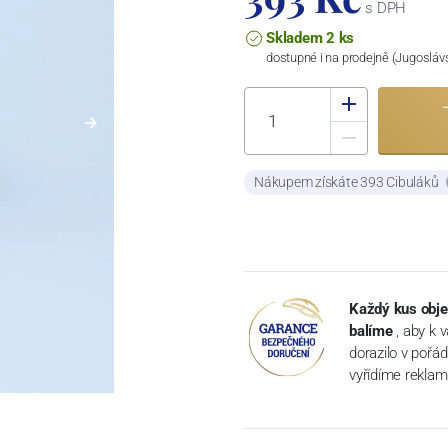
s DPH
Skladem 2 ks
dostupné i na prodejně (Jugosláv
Nákupem získáte 393 Cibuláků
Každý kus obje
balíme
, aby k 
dorazilo v pořá
vyřídíme reklam