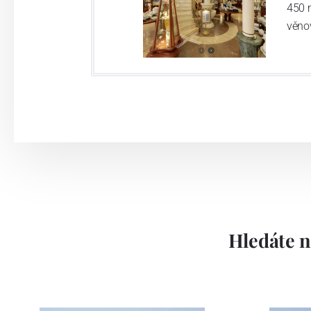
450 
věno
Hledáte n