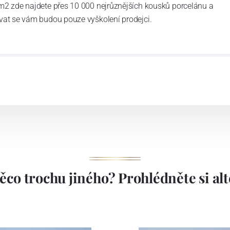
m2 zde najdete přes 10 000 nejrůznějších kousků porcelánu a
vat se vám budou pouze vyškolení prodejci.
ěco trochu jiného? Prohlédněte si alte