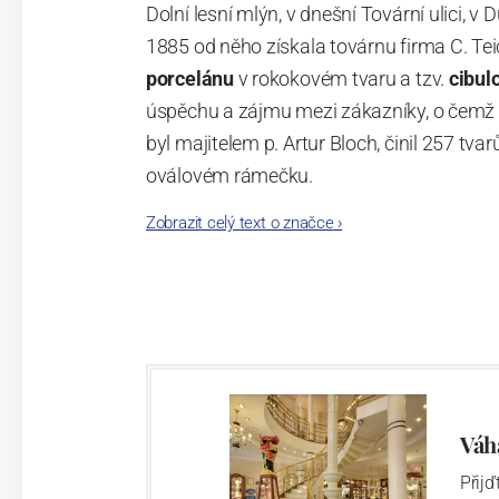
Dolní lesní mlýn, v dnešní Tovární ulici, v 
1885 od něho získala továrnu firma C. Tei
porcelánu
v rokokovém tvaru a tzv.
cibul
úspěchu a zájmu mezi zákazníky, o čemž s
byl majitelem p. Artur Bloch, činil 257 
oválovém rámečku.
Zobrazit celý text o značce
›
Dnes, kdy čtete tento úvod, nese firma n
provedení je 850 tvarů. Tyto výrobky jso
průmyslu České republiky jako „
Český výr
Výroba cibuláku na videu
Váh
Přij