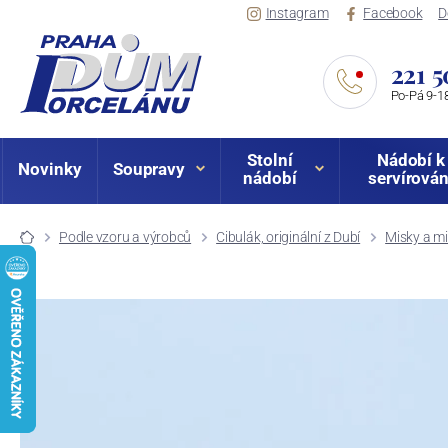
Instagram
Facebook
D
221 5
Po-Pá 9-18
Stolní
Nádobí k
Novinky
Soupravy
nádobí
servírován
Podle vzoru a výrobců
Cibulák, originální z Dubí
Misky a mi