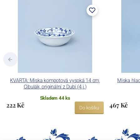
KVARTA: Miska kompotová vysoká 14 cm,
Miska hlad
Cibulák, originální z Dubí (4.j.)
Skladem 44 ks
222 Kč
467 Kč
Do košíku