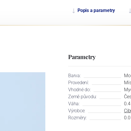
Popis a parametry
Parametry
Barva:
Mo
Provedení:
Mí
Vhodné do:
Myč
Země původu:
Čes
Váha:
0.4
Výrobce:
Cib
Rozměry:
0.0