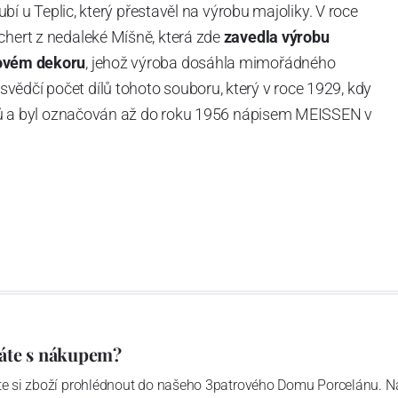
Dubí u Teplic, který přestavěl na výrobu majoliky. V roce
chert z nedaleké Míšně, která zde
zavedla výrobu
ovém dekoru
, jehož výroba dosáhla mimořádného
vědčí počet dílů tohoto souboru, který v roce 1929, kdy
tvarů a byl označován až do roku 1956 nápisem MEISSEN v
ázev
Český porcelán
a počet jeho dílů v cibulovém
u garantovány Asociací sklářského a keramického
obek
“.
áte s nákupem?
ďte si zboží prohlédnout do našeho 3patrového Domu Porcelánu. N