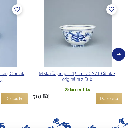
cm, Cibulák,
Miska čajan pr. 11,9 cm / 0,27 l, Cibulák,
j.)
originální z Dubí
Skladem 1 ks
510 Kč
Do košíku
Do košíku