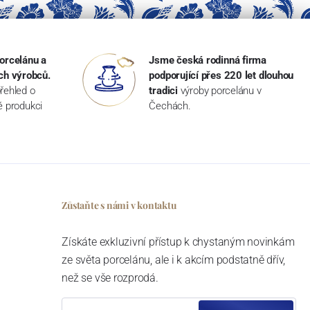
orcelánu a
Jsme česká rodinná firma
ch výrobců.
podporující přes 220 let dlouhou
řehled o
tradici
výroby porcelánu v
ké produkci
Čechách.
Zůstaňte s námi v kontaktu
Získáte exkluzivní přístup k chystaným novinkám
ze světa porcelánu, ale i k akcím podstatně dřív,
než se vše rozprodá.