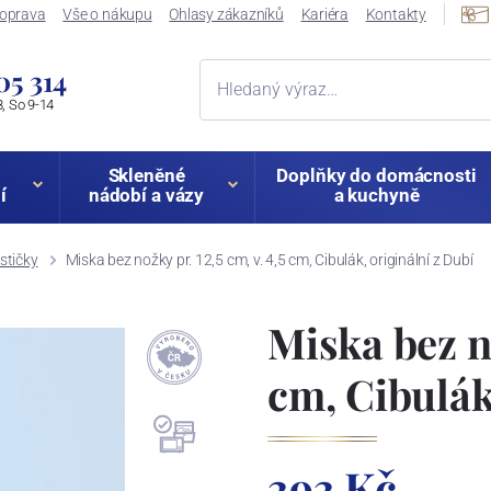
oprava
Vše o nákupu
Ohlasy zákazníků
Kariéra
Kontakty
05 314
, So 9-14
Skleněné
Doplňky do domácnosti
í
nádobí a vázy
a kuchyně
stičky
Miska bez nožky pr. 12,5 cm, v. 4,5 cm, Cibulák, originální z Dubí
Miska bez no
cm, Cibulák
393 Kč