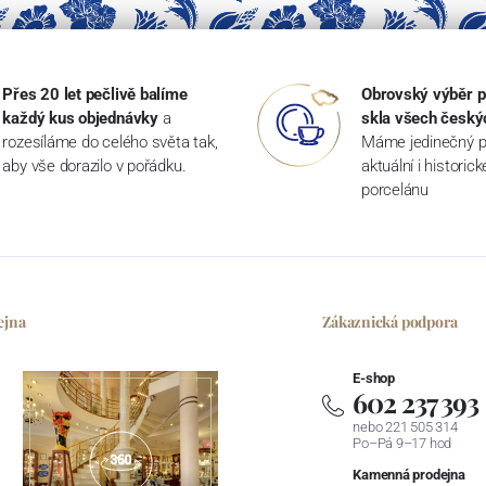
Přes 20 let pečlivě balíme
Obrovský výběr p
každý kus objednávky
a
skla všech český
rozesíláme do celého světa tak,
Máme jedinečný p
aby vše dorazilo v pořádku.
aktuální i historic
porcelánu
ejna
Zákaznická podpora
E-shop
602 237 393
nebo 221 505 314
Po–Pá 9–17 hod
Kamenná prodejna