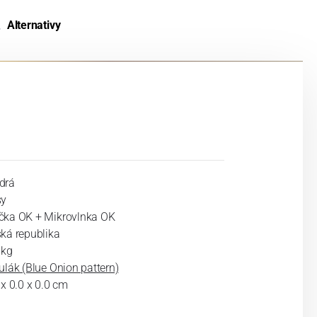
Alternativy
drá
sy
ka OK + Mikrovlnka OK
ká republika
 kg
ulák (Blue Onion pattern)
 x 0.0 x 0.0 cm