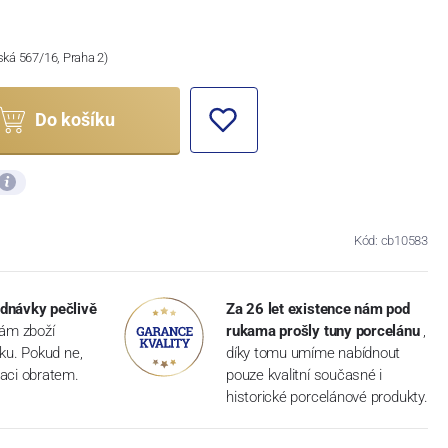
ská 567/16, Praha 2)
Do košíku
Kód: cb10583
dnávky pečlivě
Za 26 let existence nám pod
vám zboží
rukama prošly tuny porcelánu
,
dku. Pokud ne,
díky tomu umíme nabídnout
aci obratem.
pouze kvalitní současné i
historické porcelánové produkty.