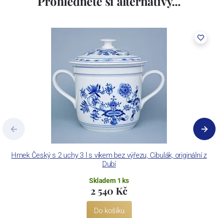
Prohlédněte si alternativy...
Hrnek Český s 2 uchy 3 l s víkem bez výřezu, Cibulák, originální z
Dubí
Skladem 1 ks
2 540 Kč
Do košíku