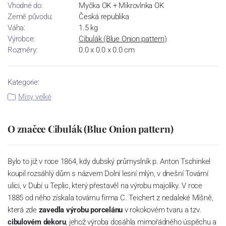
Vhodné do:
Myčka OK + Mikrovlnka OK
Země původu:
Česká republika
Váha:
1.5 kg
Výrobce:
Cibulák (Blue Onion pattern)
Rozměry:
0.0 x 0.0 x 0.0 cm
Kategorie:
Mísy velké
O značce Cibulák (Blue Onion pattern)
Bylo to již v roce 1864, kdy dubský průmyslník p. Anton Tschinkel
koupil rozsáhlý dům s názvem Dolní lesní mlýn, v dnešní Tovární
ulici, v Dubí u Teplic, který přestavěl na výrobu majoliky. V roce
1885 od něho získala továrnu firma C. Teichert z nedaleké Míšně,
která zde
zavedla výrobu porcelánu
v rokokovém tvaru a tzv.
cibulovém dekoru
, jehož výroba dosáhla mimořádného úspěchu a