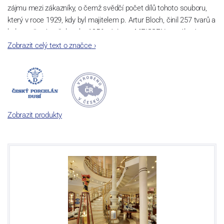
zájmu mezi zákazníky, o čemž svědčí počet dílů tohoto souboru,
který v roce 1929, kdy byl majitelem p. Artur Bloch, činil 257 tvarů a
byl označován až do roku 1956 nápisem MEISSEN v oválovém
rámečku.
Zobrazit celý text o značce
›
Dnes, kdy čtete tento úvod, nese firma název
Český porcelán
a
počet jeho dílů v cibulovém provedení je 850 tvarů. Tyto výrobky
jsou garantovány Asociací sklářského a keramického průmyslu
České republiky jako „
Český výrobek
“.
Zobrazit produkty
Výroba cibuláku na videu