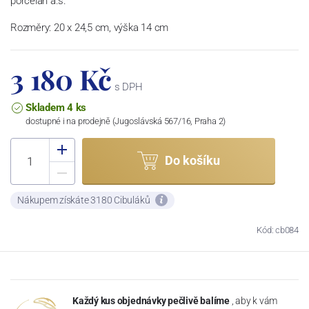
porcelán a.s.
Rozměry: 20 x 24,5 cm, výška 14 cm
3 180 Kč
s DPH
Skladem 4 ks
dostupné i na prodejně (Jugoslávská 567/16, Praha 2)
Do košíku
Nákupem získáte 3180 Cibuláků
Kód: cb084
Každý kus objednávky pečlivě balíme
, aby k vám