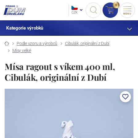
0
CZK
MENU
Kategorie výrobků
Podle vzoru a výrobců
Cibulák, originální z Dubí
Mísy velké
Mísa ragout s víkem 400 ml,
Cibulák, originální z Dubí