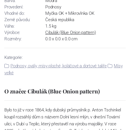
Barva:
Modrá
Provedení:
Podnosy
Vhodné do:
Myčka OK + Mikrovlnka OK
Země původu:
Česká republika
Váha:
1.5 kg
Výrobce:
Cibulák (Blue Onion pattern)
Rozměry:
0.0 x 0.0 x 0.0 cm
Kategorie:
Podnosy, ovály, mísy ploché, koláčové a dortové talíře
Mísy
velké
O značce Cibulák (Blue Onion pattern)
Bylo to již v roce 1864, kdy dubský průmyslník p. Anton Tschinkel
koupil rozsáhlý dům s názvem Dolní lesní mlýn, v dnešní Tovární
ulici, v Dubí u Teplic, který přestavěl na výrobu majoliky. V roce