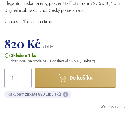
Elegantní miska na ryby, plochá / talíř čtyřhranný 27,5 x 10,4 cm,
Originální cibulák z Dubí, Český porcelán a.s.
2. jakost - "ťupka" na okraji
820 Kč
s DPH
Skladem 1 ks
dostupné i na prodejně (Jugoslávská 567/16, Praha 2)
Do košíku
Nákupem získáte 820 Cibuláků
Kód: cb508-c1-2