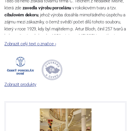
1885 od něho získala továrnu firma C. Teichert z nedaleké Míšně,
která zde
zavedla výrobu porcelánu
v rokokovém tvaru a tzv.
cibulovém dekoru
, jehož výroba dosáhla mimořádného úspěchu a
zájmu mezi zákazníky, o čemž svědčí počet dílů tohoto souboru,
který v roce 1929, kdy byl majitelem p. Artur Bloch, činil 257 tvarů a
byl označován až do roku 1956 nápisem MEISSEN v oválovém
rámečku.
Zobrazit celý text o značce
›
Dnes, kdy čtete tento úvod, nese firma název
Český porcelán
a
počet jeho dílů v cibulovém provedení je 850 tvarů. Tyto výrobky
jsou garantovány Asociací sklářského a keramického průmyslu
České republiky jako „
Český výrobek
“.
Zobrazit produkty
Výroba cibuláku na videu