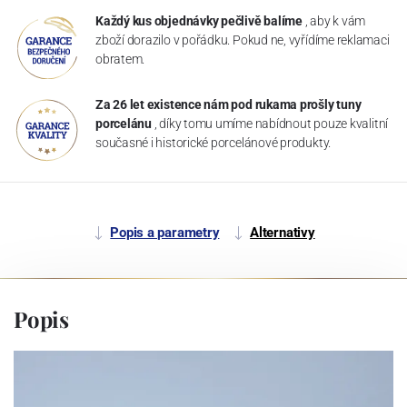
Každý kus objednávky pečlivě balíme
, aby k vám
zboží dorazilo v pořádku. Pokud ne, vyřídíme reklamaci
obratem.
Za 26 let existence nám pod rukama prošly tuny
porcelánu
, díky tomu umíme nabídnout pouze kvalitní
současné i historické porcelánové produkty.
Popis a parametry
Alternativy
Popis