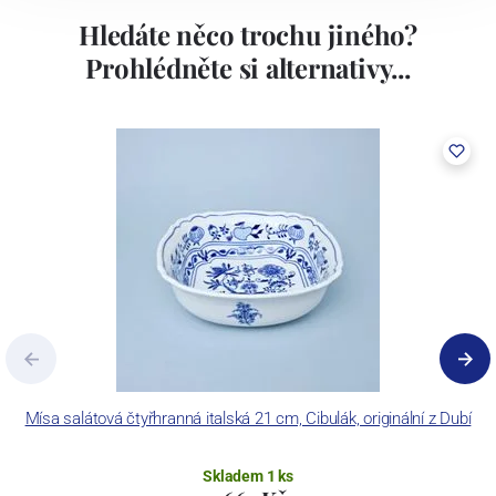
Hledáte něco trochu jiného?
Prohlédněte si alternativy...
Mísa salátová čtyřhranná italská 21 cm, Cibulák, originální z Dubí
Skladem 1 ks