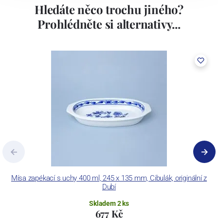
Hledáte něco trochu jiného?
Prohlédněte si alternativy...
Mísa zapékací s uchy 400 ml, 245 x 135 mm, Cibulák, originální z
Dubí
Skladem 2 ks
677 Kč