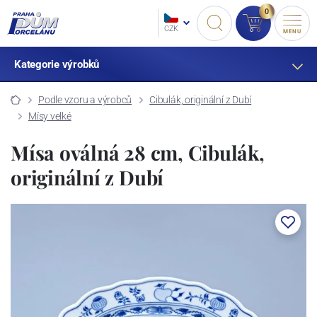
0
CZK
MENU
Kategorie výrobků
Podle vzoru a výrobců
Cibulák, originální z Dubí
Mísy velké
Mísa oválná 28 cm, Cibulák,
originální z Dubí