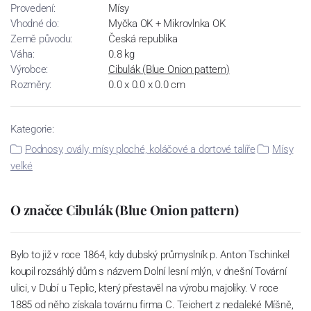
Provedení:
Mísy
Vhodné do:
Myčka OK + Mikrovlnka OK
Země původu:
Česká republika
Váha:
0.8 kg
Výrobce:
Cibulák (Blue Onion pattern)
Rozměry:
0.0 x 0.0 x 0.0 cm
Kategorie:
Podnosy, ovály, mísy ploché, koláčové a dortové talíře
Mísy
velké
O značce Cibulák (Blue Onion pattern)
Bylo to již v roce 1864, kdy dubský průmyslník p. Anton Tschinkel
koupil rozsáhlý dům s názvem Dolní lesní mlýn, v dnešní Tovární
ulici, v Dubí u Teplic, který přestavěl na výrobu majoliky. V roce
1885 od něho získala továrnu firma C. Teichert z nedaleké Míšně,