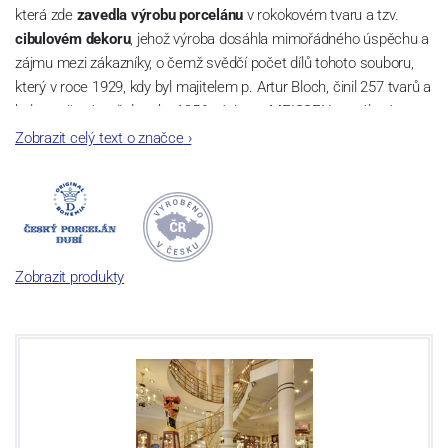
která zde
zavedla výrobu porcelánu
v rokokovém tvaru a tzv.
cibulovém dekoru
, jehož výroba dosáhla mimořádného úspěchu a
zájmu mezi zákazníky, o čemž svědčí počet dílů tohoto souboru,
který v roce 1929, kdy byl majitelem p. Artur Bloch, činil 257 tvarů a
byl označován až do roku 1956 nápisem MEISSEN v oválovém
rámečku.
Zobrazit celý text o značce
›
Dnes, kdy čtete tento úvod, nese firma název
Český porcelán
a
počet jeho dílů v cibulovém provedení je 850 tvarů. Tyto výrobky
jsou garantovány Asociací sklářského a keramického průmyslu
České republiky jako „
Český výrobek
“.
Zobrazit produkty
Výroba cibuláku na videu