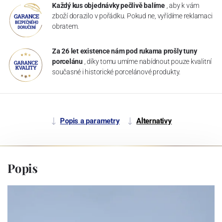
Každý kus objednávky pečlivě balíme
, aby k vám
zboží dorazilo v pořádku. Pokud ne, vyřídíme reklamaci
obratem.
Za 26 let existence nám pod rukama prošly tuny
porcelánu
, díky tomu umíme nabídnout pouze kvalitní
současné i historické porcelánové produkty.
Popis a parametry
Alternativy
Popis