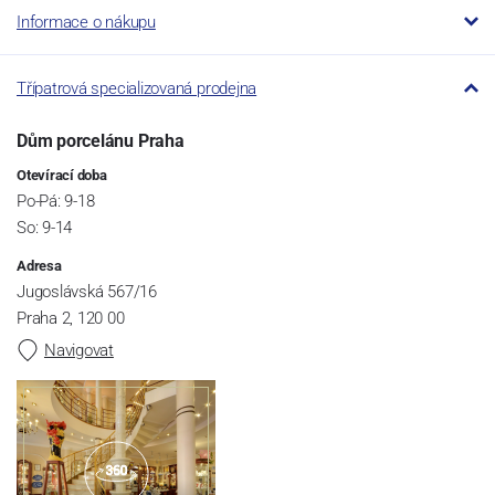
Informace o nákupu
Třípatrová specializovaná prodejna
Dům porcelánu Praha
Otevírací doba
Po-Pá: 9-18
So: 9-14
Adresa
Jugoslávská 567/16
Praha 2, 120 00
Navigovat