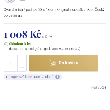
Oválná mísa / podnos 28 x 18 cm. Originální cibulák z Dubí, Český
porcelán a.s.
1 008 Kč
s DPH
Skladem 3 ks
dostupné i na prodejně (Jugoslávská 567/16, Praha 2)
Do košíku
Nákupem získáte 1008 Cibuláků
Kód: cb068