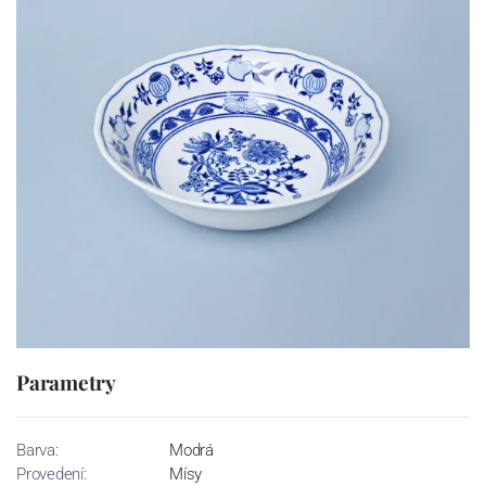
Parametry
Barva:
Modrá
Provedení:
Mísy