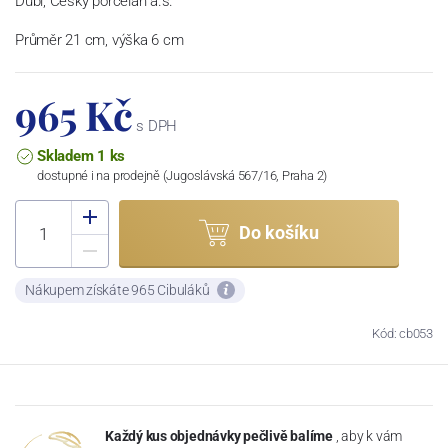
Dubí, Český porcelán a.s.
Průměr 21 cm, výška 6 cm
965 Kč
s DPH
Skladem 1 ks
dostupné i na prodejně (Jugoslávská 567/16, Praha 2)
Do košíku
Nákupem získáte 965 Cibuláků
Kód: cb053
Každý kus objednávky pečlivě balíme
, aby k vám