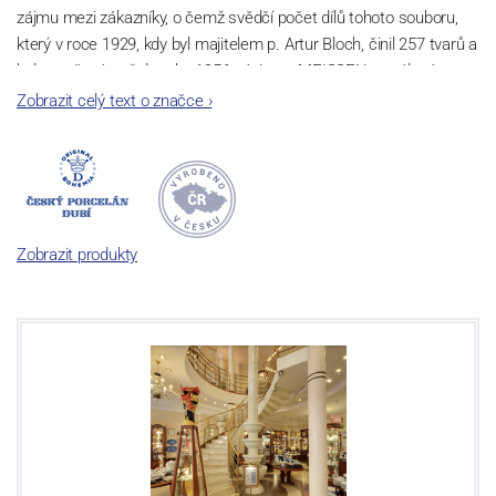
zájmu mezi zákazníky, o čemž svědčí počet dílů tohoto souboru,
který v roce 1929, kdy byl majitelem p. Artur Bloch, činil 257 tvarů a
byl označován až do roku 1956 nápisem MEISSEN v oválovém
rámečku.
Zobrazit celý text o značce
›
Dnes, kdy čtete tento úvod, nese firma název
Český porcelán
a
počet jeho dílů v cibulovém provedení je 850 tvarů. Tyto výrobky
jsou garantovány Asociací sklářského a keramického průmyslu
České republiky jako „
Český výrobek
“.
Zobrazit produkty
Výroba cibuláku na videu