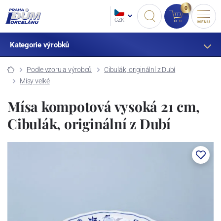
0
CZK
MENU
Kategorie výrobků
Podle vzoru a výrobců
Cibulák, originální z Dubí
Mísy velké
Mísa kompotová vysoká 21 cm,
Cibulák, originální z Dubí