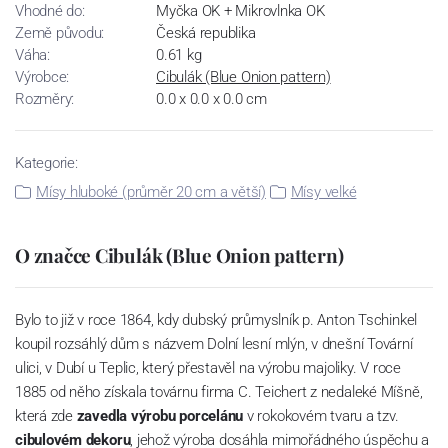
Vhodné do:
Myčka OK + Mikrovlnka OK
Země původu:
Česká republika
Váha:
0.61 kg
Výrobce:
Cibulák (Blue Onion pattern)
Rozměry:
0.0 x 0.0 x 0.0 cm
Kategorie:
Mísy hluboké (průměr 20 cm a větší)
Mísy velké
O značce Cibulák (Blue Onion pattern)
Bylo to již v roce 1864, kdy dubský průmyslník p. Anton Tschinkel
koupil rozsáhlý dům s názvem Dolní lesní mlýn, v dnešní Tovární
ulici, v Dubí u Teplic, který přestavěl na výrobu majoliky. V roce
1885 od něho získala továrnu firma C. Teichert z nedaleké Míšně,
která zde
zavedla výrobu porcelánu
v rokokovém tvaru a tzv.
cibulovém dekoru
, jehož výroba dosáhla mimořádného úspěchu a