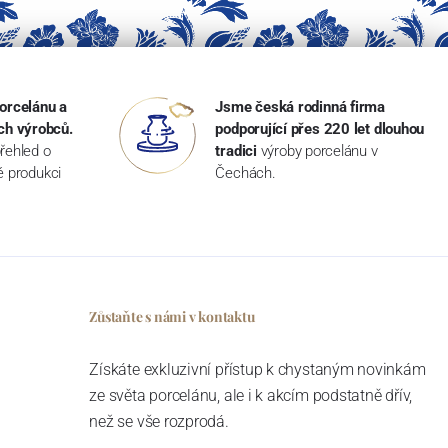
orcelánu a
Jsme česká rodinná firma
ch výrobců.
podporující přes 220 let dlouhou
řehled o
tradici
výroby porcelánu v
ké produkci
Čechách.
Zůstaňte s námi v kontaktu
Získáte exkluzivní přístup k chystaným novinkám
ze světa porcelánu, ale i k akcím podstatně dřív,
než se vše rozprodá.