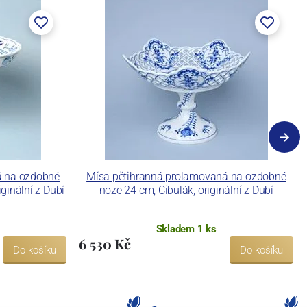
á na ozdobné
Mísa pětihranná prolamovaná na ozdobné
ginální z Dubí
noze 24 cm, Cibulák, originální z Dubí
Skladem 1 ks
6 530 Kč
Do košíku
Do košíku