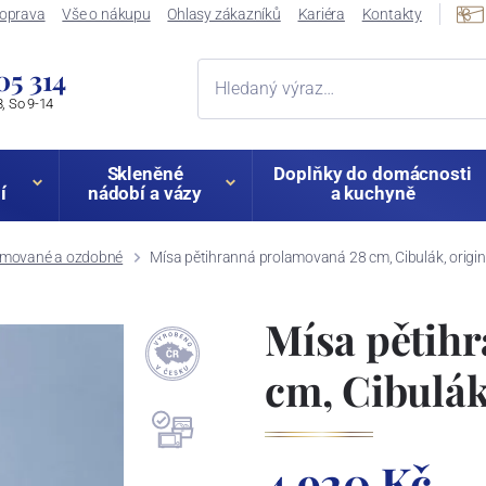
oprava
Vše o nákupu
Ohlasy zákazníků
Kariéra
Kontakty
05 314
, So 9-14
Skleněné
Doplňky do domácnosti
í
nádobí a vázy
a kuchyně
amované a ozdobné
Mísa pětihranná prolamovaná 28 cm, Cibulák, originá
Mísa pětih
cm, Cibulák
4 920 Kč