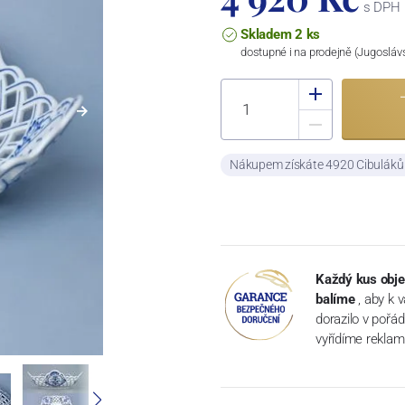
s DPH
Skladem 2 ks
dostupné i na prodejně (Jugosláv
Nákupem získáte 4920 Cibulák
Každý kus obje
balíme
, aby k 
dorazilo v pořá
vyřídíme reklam