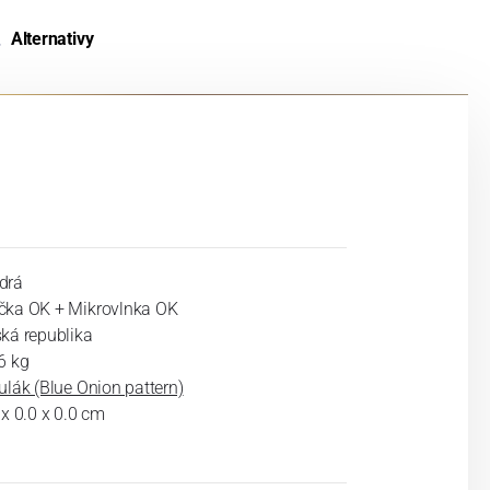
Alternativy
drá
ka OK + Mikrovlnka OK
ká republika
6 kg
ulák (Blue Onion pattern)
 x 0.0 x 0.0 cm