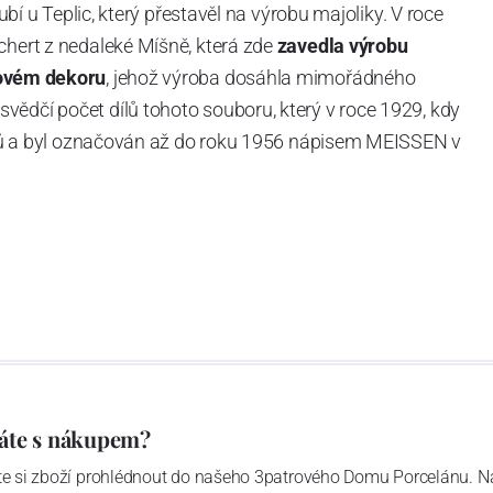
Dubí u Teplic, který přestavěl na výrobu majoliky. V roce
chert z nedaleké Míšně, která zde
zavedla výrobu
ovém dekoru
, jehož výroba dosáhla mimořádného
vědčí počet dílů tohoto souboru, který v roce 1929, kdy
tvarů a byl označován až do roku 1956 nápisem MEISSEN v
ázev
Český porcelán
a počet jeho dílů v cibulovém
u garantovány Asociací sklářského a keramického
obek
“.
áte s nákupem?
ďte si zboží prohlédnout do našeho 3patrového Domu Porcelánu. N