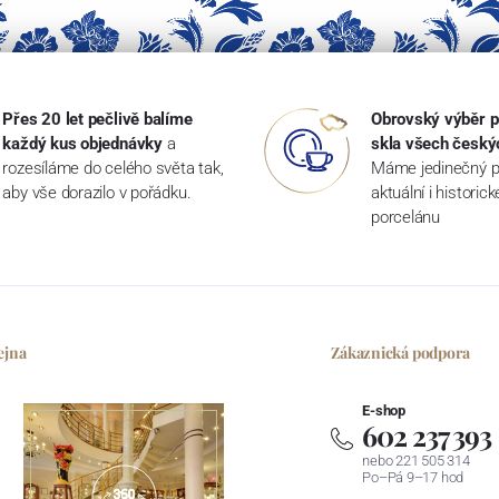
Přes 20 let pečlivě balíme
Obrovský výběr p
každý kus objednávky
a
skla všech český
rozesíláme do celého světa tak,
Máme jedinečný p
aby vše dorazilo v pořádku.
aktuální i historic
porcelánu
ejna
Zákaznická podpora
E-shop
602 237 393
nebo 221 505 314
Po–Pá 9–17 hod