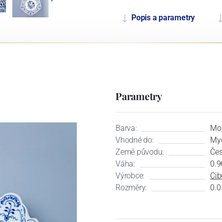
Popis a parametry
Parametry
Barva:
Mo
Vhodné do:
Myč
Země původu:
Čes
Váha:
0.9
Výrobce:
Cib
Rozměry:
0.0