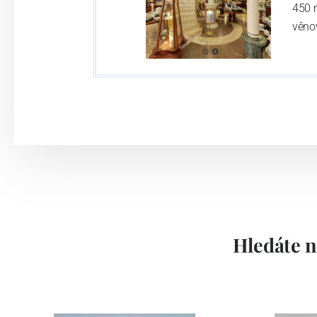
450 
věno
Hledáte n