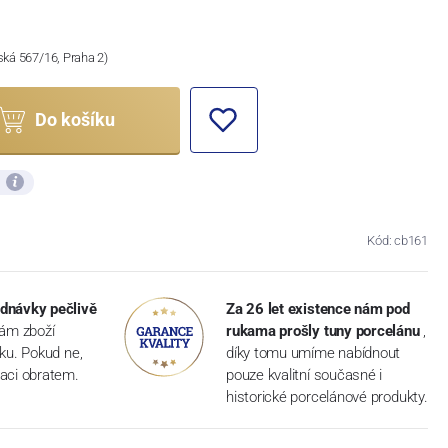
ská 567/16, Praha 2)
Do košíku
ů
Kód: cb161
dnávky pečlivě
Za 26 let existence nám pod
vám zboží
rukama prošly tuny porcelánu
,
dku. Pokud ne,
díky tomu umíme nabídnout
aci obratem.
pouze kvalitní současné i
historické porcelánové produkty.