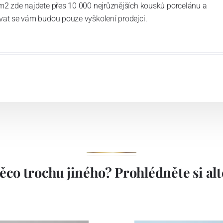
m2 zde najdete přes 10 000 nejrůznějších kousků porcelánu a
vat se vám budou pouze vyškolení prodejci.
ěco trochu jiného? Prohlédněte si alte