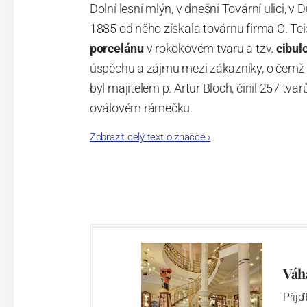
Dolní lesní mlýn, v dnešní Tovární ulici, v 
1885 od něho získala továrnu firma C. Tei
porcelánu
v rokokovém tvaru a tzv.
cibul
úspěchu a zájmu mezi zákazníky, o čemž s
byl majitelem p. Artur Bloch, činil 257 
oválovém rámečku.
Zobrazit celý text o značce
›
Dnes, kdy čtete tento úvod, nese firma n
provedení je 850 tvarů. Tyto výrobky jso
průmyslu České republiky jako „
Český výr
Výroba cibuláku na videu
Váh
Přij