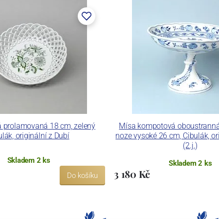
á prolamovaná 18 cm, zelený
Mísa kompotová oboustrann
ulák, originální z Dubí
noze vysoké 26 cm, Cibulák, ori
(2.j.)
Skladem 2 ks
Skladem 2 ks
3 180 Kč
Do košíku