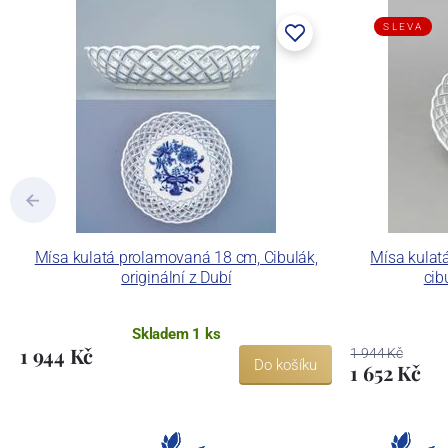
SLEVA
Mísa kulatá prolamovaná 18 cm, Cibulák,
Mísa kulat
originální z Dubí
cib
Skladem 1 ks
1 944 Kč
1 944 Kč
Do košíku
1 652 Kč