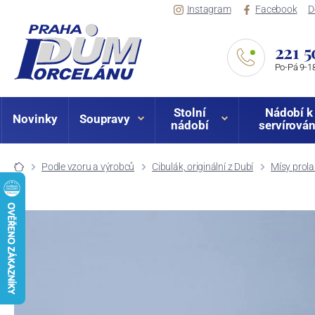
Instagram
Facebook
D
221 5
Po-Pá 9-18
Stolní
Nádobí k
Novinky
Soupravy
nádobí
servírován
Podle vzoru a výrobců
Cibulák, originální z Dubí
Mísy prol