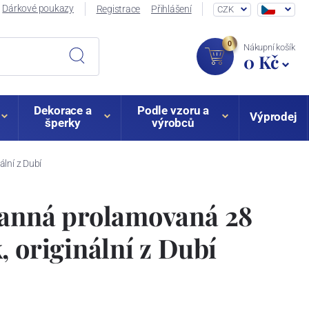
Dárkové poukazy
Registrace
Přihlášení
CZK
0
Nákupní košík
0 Kč
Dekorace a
Podle vzoru a
Výprodej
šperky
výrobců
lní z Dubí
ranná prolamovaná 28
, originální z Dubí