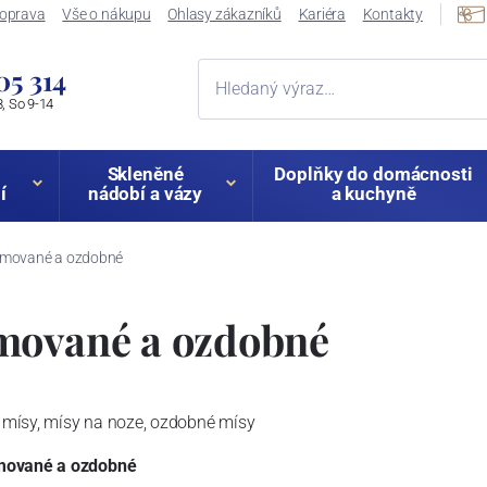
oprava
Vše o nákupu
Ohlasy zákazníků
Kariéra
Kontakty
05 314
, So 9-14
Skleněné
Doplňky do domácnosti
í
nádobí a vázy
a kuchyně
amované a ozdobné
mované a ozdobné
mísy, mísy na noze, ozdobné mísy
amované a ozdobné