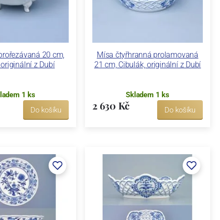
prořezávaná 20 cm,
Mísa čtyřhranná prolamovaná
 originální z Dubí
21 cm, Cibulák, originální z Dubí
ladem 1 ks
Skladem 1 ks
2 630 Kč
Do košíku
Do košíku