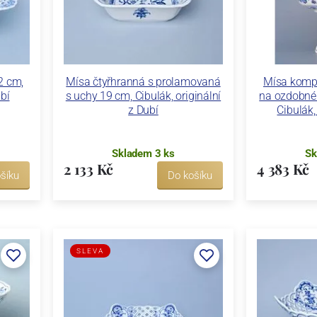
2 cm,
Mísa čtyřhranná s prolamovaná
Mísa komp
ubí
s uchy 19 cm, Cibulák, originální
na ozdobné
z Dubí
Cibulák,
Skladem 3 ks
Sk
2 133 Kč
4 383 Kč
šíku
Do košíku
SLEVA