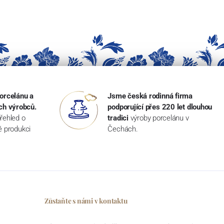
orcelánu a
Jsme česká rodinná firma
ch výrobců.
podporující přes 220 let dlouhou
řehled o
tradici
výroby porcelánu v
ké produkci
Čechách.
Zůstaňte s námi v kontaktu