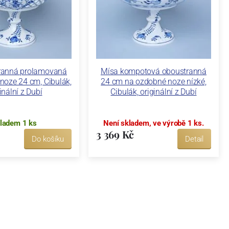
hranná prolamovaná
Mísa kompotová oboustranná
noze 24 cm, Cibulák,
24 cm na ozdobné noze nízké,
inální z Dubí
Cibulák, originální z Dubí
ladem 1 ks
Není skladem, ve výrobě 1 ks.
3 369 Kč
Do košíku
Detail