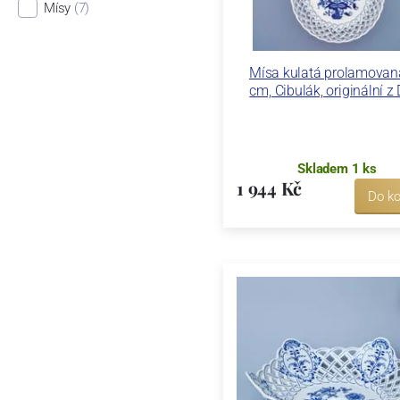
Mísy
(7)
Mísa kulatá prolamovan
cm, Cibulák, originální z
Skladem 1 ks
1 944 Kč
Do ko