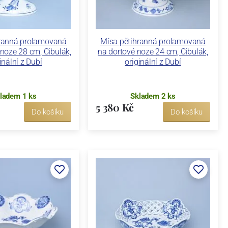
hranná prolamovaná
Mísa pětihranná prolamovaná
noze 28 cm, Cibulák,
na dortové noze 24 cm, Cibulák,
inální z Dubí
originální z Dubí
ladem 1 ks
Skladem 2 ks
5 380 Kč
Do košíku
Do košíku