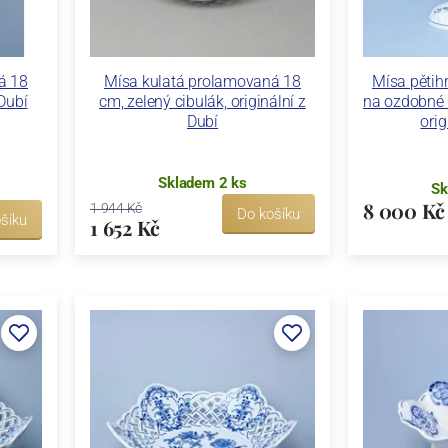
á 18
Mísa kulatá prolamovaná 18
Mísa pěti
 Dubí
cm, zelený cibulák, originální z
na ozdobné 
Dubí
orig
Skladem 2 ks
Sk
8 000 Kč
1 944 Kč
Do košíku
šíku
1 652 Kč