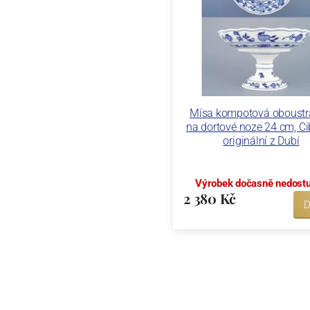
Mísa kompotová oboust
na dortové noze 24 cm, Ci
originální z Dubí
Výrobek dočasně nedost
2 380 Kč
D