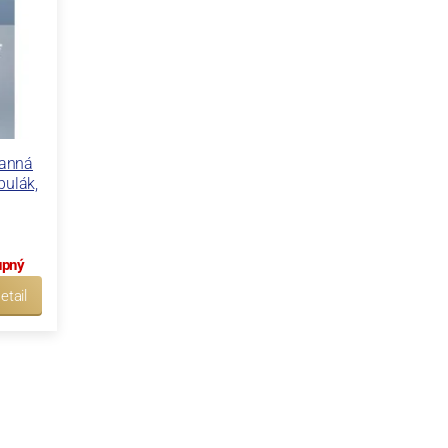
ranná
bulák,
upný
etail