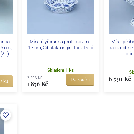
ranná
Mísa čtyřhranná prolamovaná
Mísa pěti
26 cm,
17 cm, Cibulák, originální z Dubí
na ozdobné 
2.j.)
orig
Skladem 1 ks
Sk
6 530 Kč
2 263 Kč
Do košíku
šíku
1 856 Kč