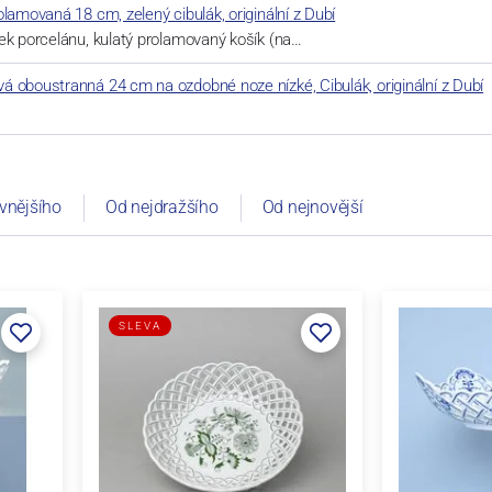
olamovaná 18 cm, zelený cibulák, originální z Dubí
ek porcelánu, kulatý prolamovaný košík (na…
 oboustranná 24 cm na ozdobné noze nízké, Cibulák, originální z Dubí
vnějšího
Od nejdražšího
Od nejnovější
SLEVA