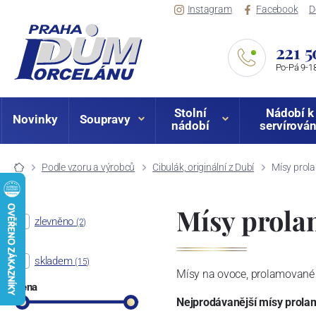
Instagram
Facebook
D
221 5
Po-Pá 9-18
Stolní
Nádobí k
Novinky
Soupravy
nádobí
servírován
Podle vzoru a výrobců
Cibulák, originální z Dubí
Mísy prol
Mísy prola
zlevněno
(2)
skladem
(15)
Mísy na ovoce, prolamované 
Cena
Nejprodávanější mísy prol