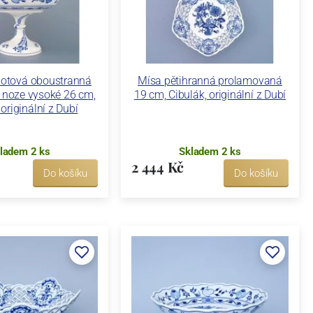
otová oboustranná
Mísa pětihranná prolamovaná
 noze vysoké 26 cm,
19 cm, Cibulák, originální z Dubí
 originální z Dubí
ladem 2 ks
Skladem 2 ks
2 444 Kč
Do košíku
Do košíku