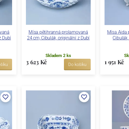
ovaná
Mísa pětihranná prolamovaná
Mísa Aida 
z Dubí
24 cm, Cibulák, originální z Dubí
Cibulák,
Skladem 2 ks
Sk
3 623 Kč
1 951 Kč
šíku
Do košíku