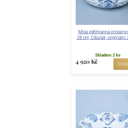
Mísa pětihranná prolam
28 cm, Cibulák, originální 
Skladem 2 ks
4 920 Kč
Do ko