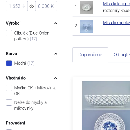
Mísa kulatá pr
do
roztomilý kous
Mísa kompotová
Výrobci
Cibulák (Blue Onion
pattern)
(17)
Barva
Doporučené
Od nejle
Modrá
(17)
Vhodné do
Myčka OK + Mikrovlnka
OK
Nelze do myčky a
mikrovlnky
Provedení