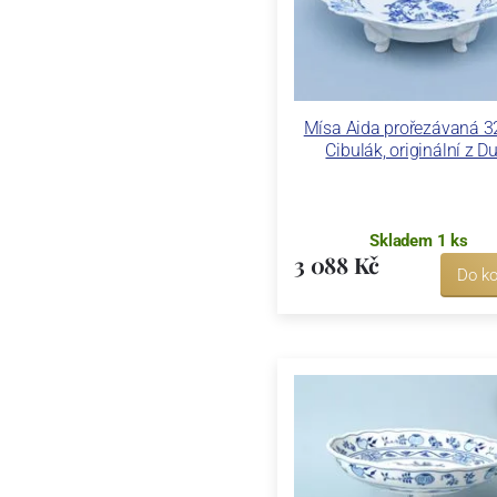
Mísa Aida prořezávaná 3
Cibulák, originální z D
Skladem 1 ks
3 088 Kč
Do ko