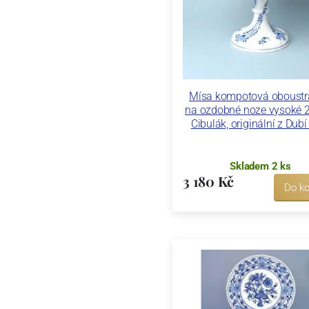
Mísa kompotová oboust
na ozdobné noze vysoké 
Cibulák, originální z Dubí (
Skladem 2 ks
3 180 Kč
Do ko