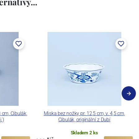
rnativy...
cm, Cibulák,
Miska bez nožky pr. 12,5 cm, v. 4,5 cm,
j.)
Cibulák, originální z Dubí
Skladem 2 ks