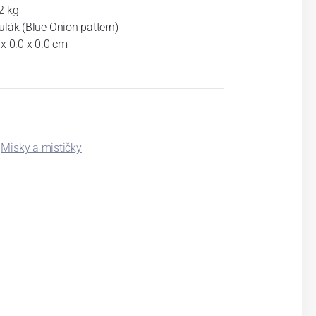
2 kg
ulák (Blue Onion pattern)
 x 0.0 x 0.0 cm
Misky a mističky