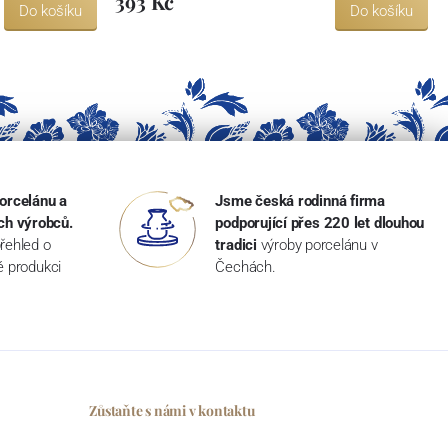
393 Kč
Do košíku
Do košíku
orcelánu a
Jsme česká rodinná firma
ch výrobců.
podporující přes 220 let dlouhou
řehled o
tradici
výroby porcelánu v
ké produkci
Čechách.
Zůstaňte s námi v kontaktu