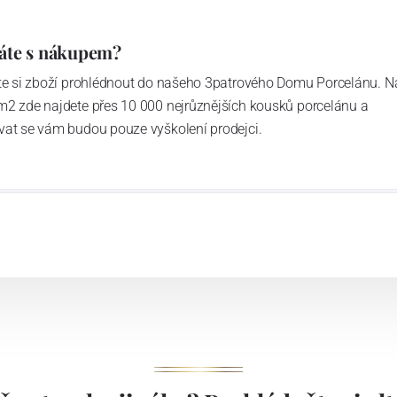
áte s nákupem?
ďte si zboží prohlédnout do našeho 3patrového Domu Porcelánu. N
m2 zde najdete přes 10 000 nejrůznějších kousků porcelánu a
vat se vám budou pouze vyškolení prodejci.