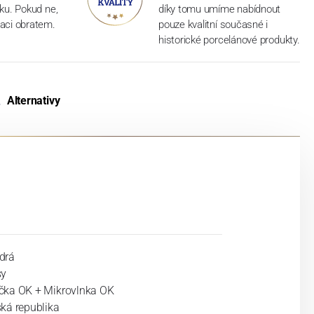
dku. Pokud ne,
díky tomu umíme nabídnout
aci obratem.
pouze kvalitní současné i
historické porcelánové produkty.
Alternativy
drá
sy
ka OK + Mikrovlnka OK
ká republika