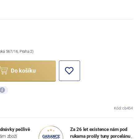
ská 567/16, Praha 2)
Do košíku
Kód: cb454
dnávky pečlivě
Za 26 let existence nám pod
vám zboží
rukama prošly tuny porcelánu
,