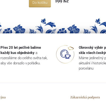
199 Kč
Do košíku
Přes 20 let pečlivě balíme
Obrovský výběr p
každý kus objednávky
a
skla všech český
rozesíláme do celého světa tak,
Máme jedinečný p
aby vše dorazilo v pořádku.
aktuální i historic
porcelánu
ejna
Zákaznická podpora