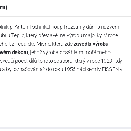
rn)
slník p. Anton Tschinkel koupil rozsáhlý dům s názvem
Dubí u Teplic, který přestavěl na výrobu majoliky. V roce
chert z nedaleké Míšně, která zde
zavedla výrobu
ovém dekoru
, jehož výroba dosáhla mimořádného
vědčí počet dílů tohoto souboru, který v roce 1929, kdy
tvarů a byl označován až do roku 1956 nápisem MEISSEN v
ázev
Český porcelán
a počet jeho dílů v cibulovém
u garantovány Asociací sklářského a keramického
obek
“.