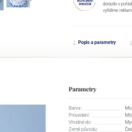
dorazilo v pořá
vyřídíme reklam
Popis a parametry
Parametry
Barva:
Mo
Provedení:
Mí
Vhodné do:
Myč
Země původu:
Čes