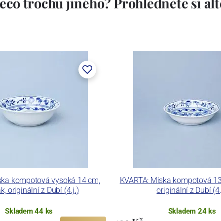
ěco trochu jiného? Prohlédněte si alte
ska kompotová vysoká 14 cm,
KVARTA: Miska kompotová 13 
k, originální z Dubí (4.j.)
originální z Dubí (4.
Skladem 44 ks
Skladem 24 ks