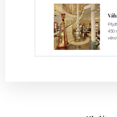
Výroba cibuláku na videu
Váh
Přij
450 
věno