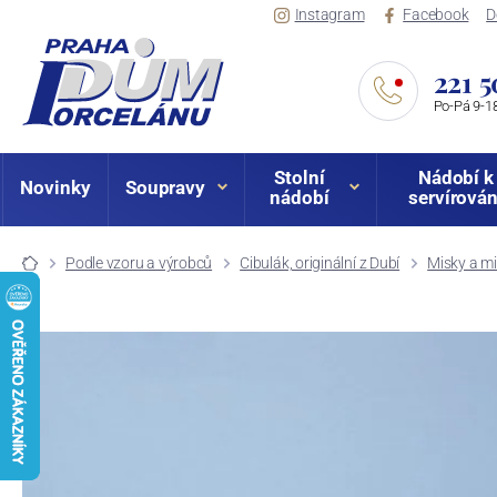
Instagram
Facebook
D
221 5
Po-Pá 9-18
Stolní
Nádobí k
Novinky
Soupravy
nádobí
servírován
Podle vzoru a výrobců
Cibulák, originální z Dubí
Misky a mi