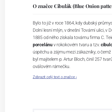
O značce Cibulák (Blue Onion patte
Bylo to již v roce 1864, kdy dubský průmy
Dolní lesní mlýn, v dnešní Tovární ulici, v 
1885 od něho získala továrnu firma C. Tei
porcelánu
v rokokovém tvaru a tzv.
cibul
úspěchu a zájmu mezi zákazníky, o čemž s
byl majitelem p. Artur Bloch, činil 257 
oválovém rámečku.
Zobrazit celý text o značce
›
Dnes, kdy čtete tento úvod, nese firma n
provedení je 850 tvarů. Tyto výrobky jso
průmyslu České republiky jako „
Český výr