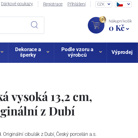
Dárkové poukazy
Registrace
Přihlášení
CZK
0
Nákupní košík
0 Kč
Dekorace a
Podle vzoru a
Výprodej
šperky
výrobců
á vysoká 13,2 cm,
iginální z Dubí
Originální cibulák z Dubí, Český porcelán a.s.