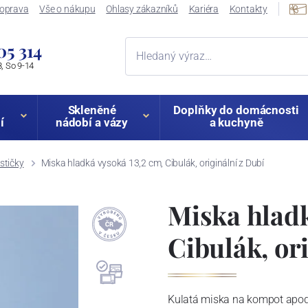
oprava
Vše o nákupu
Ohlasy zákazníků
Kariéra
Kontakty
05 314
, So 9-14
Skleněné
Doplňky do domácnosti
í
nádobí a vázy
a kuchyně
stičky
Miska hladká vysoká 13,2 cm, Cibulák, originální z Dubí
Miska hladk
Cibulák, or
Kulatá miska na kompot apod. 