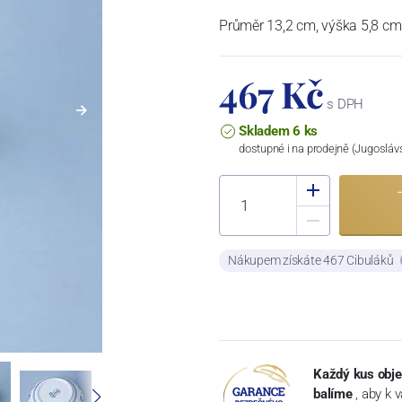
Průměr 13,2 cm, výška 5,8 cm
467 Kč
s DPH
Skladem 6 ks
dostupné i na prodejně (Jugosláv
Nákupem získáte 467 Cibuláků
Každý kus obje
balíme
, aby k 