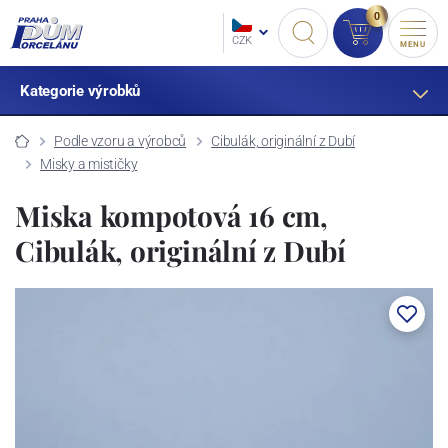
0
CZK
MENU
Kategorie výrobků
Podle vzoru a výrobců
Cibulák, originální z Dubí
Misky a mističky
Miska kompotová 16 cm,
Cibulák, originální z Dubí