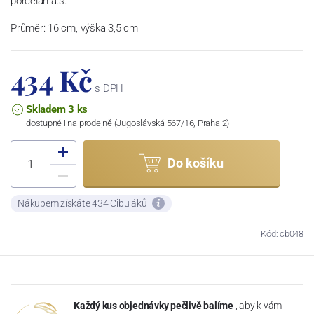
porcelán a.s.
Průměr: 16 cm, výška 3,5 cm
434 Kč
s DPH
Skladem 3 ks
dostupné i na prodejně (Jugoslávská 567/16, Praha 2)
Do košíku
Nákupem získáte 434 Cibuláků
Kód: cb048
Každý kus objednávky pečlivě balíme
, aby k vám