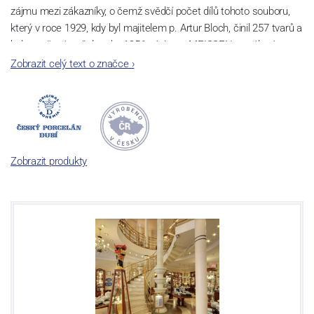
zájmu mezi zákazníky, o čemž svědčí počet dílů tohoto souboru,
který v roce 1929, kdy byl majitelem p. Artur Bloch, činil 257 tvarů a
byl označován až do roku 1956 nápisem MEISSEN v oválovém
rámečku.
Zobrazit celý text o značce
›
Dnes, kdy čtete tento úvod, nese firma název
Český porcelán
a
počet jeho dílů v cibulovém provedení je 850 tvarů. Tyto výrobky
jsou garantovány Asociací sklářského a keramického průmyslu
České republiky jako „
Český výrobek
“.
Zobrazit produkty
Výroba cibuláku na videu