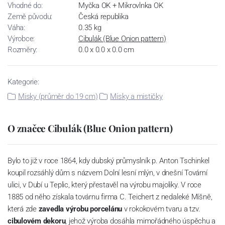
Vhodné do:
Myčka OK + Mikrovlnka OK
Země původu:
Česká republika
Váha:
0.35 kg
Výrobce:
Cibulák (Blue Onion pattern)
Rozměry:
0.0 x 0.0 x 0.0 cm
Kategorie:
Misky (průměr do 19 cm)
Misky a mističky
O značce Cibulák (Blue Onion pattern)
Bylo to již v roce 1864, kdy dubský průmyslník p. Anton Tschinkel
koupil rozsáhlý dům s názvem Dolní lesní mlýn, v dnešní Tovární
ulici, v Dubí u Teplic, který přestavěl na výrobu majoliky. V roce
1885 od něho získala továrnu firma C. Teichert z nedaleké Míšně,
která zde
zavedla výrobu porcelánu
v rokokovém tvaru a tzv.
cibulovém dekoru
, jehož výroba dosáhla mimořádného úspěchu a