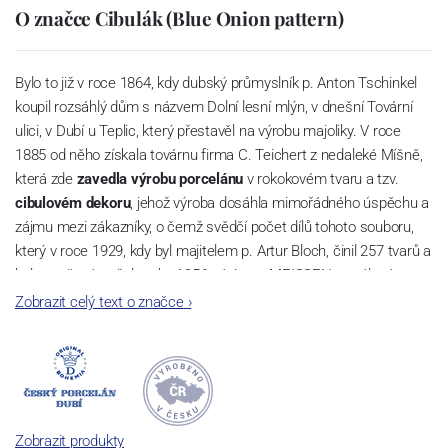
O značce Cibulák (Blue Onion pattern)
Bylo to již v roce 1864, kdy dubský průmyslník p. Anton Tschinkel
koupil rozsáhlý dům s názvem Dolní lesní mlýn, v dnešní Tovární
ulici, v Dubí u Teplic, který přestavěl na výrobu majoliky. V roce
1885 od něho získala továrnu firma C. Teichert z nedaleké Míšně,
která zde
zavedla výrobu porcelánu
v rokokovém tvaru a tzv.
cibulovém dekoru
, jehož výroba dosáhla mimořádného úspěchu a
zájmu mezi zákazníky, o čemž svědčí počet dílů tohoto souboru,
který v roce 1929, kdy byl majitelem p. Artur Bloch, činil 257 tvarů a
byl označován až do roku 1956 nápisem MEISSEN v oválovém
rámečku.
Zobrazit celý text o značce
›
Dnes, kdy čtete tento úvod, nese firma název
Český porcelán
a
počet jeho dílů v cibulovém provedení je 850 tvarů. Tyto výrobky
jsou garantovány Asociací sklářského a keramického průmyslu
České republiky jako „
Český výrobek
“.
Zobrazit produkty