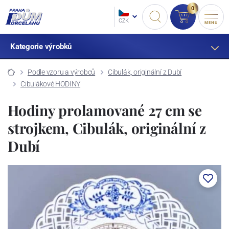
0
CZK
MENU
Kategorie výrobků
Podle vzoru a výrobců
Cibulák, originální z Dubí
Cibulákové HODINY
Hodiny prolamované 27 cm se
strojkem, Cibulák, originální z
Dubí