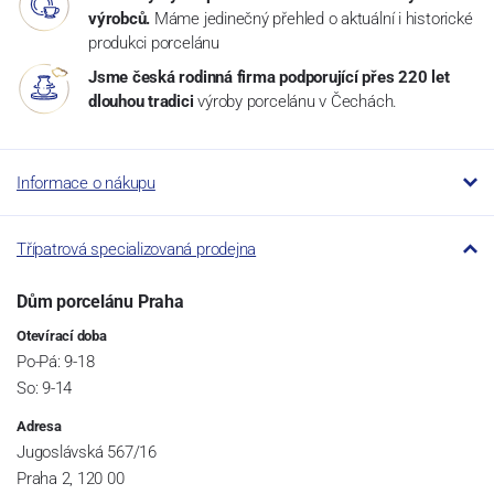
výrobců.
Máme jedinečný přehled o aktuální i historické
produkci porcelánu
Jsme česká rodinná firma podporující přes 220 let
dlouhou tradici
výroby porcelánu v Čechách.
Informace o nákupu
Třípatrová specializovaná prodejna
Dům porcelánu Praha
Otevírací doba
Po-Pá: 9-18
So: 9-14
Adresa
Jugoslávská 567/16
Praha 2, 120 00