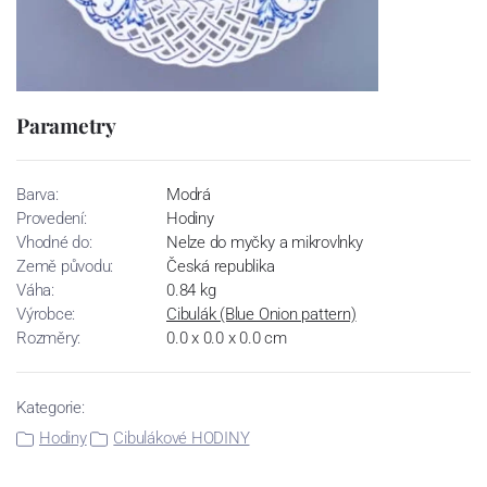
Parametry
Barva:
Modrá
Provedení:
Hodiny
Vhodné do:
Nelze do myčky a mikrovlnky
Země původu:
Česká republika
Váha:
0.84 kg
Výrobce:
Cibulák (Blue Onion pattern)
Rozměry:
0.0 x 0.0 x 0.0 cm
Kategorie:
Hodiny
Cibulákové HODINY