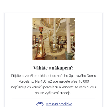
Výroba cibuláku na videu
Váháte s nákupem?
Přijďte si zboží prohlédnout do našeho 3patrového Domu
Porcelánu. Na 450 m2 zde najdete přes 10 000
nejrůznějších kousků porcelánu a věnovat se vám budou
pouze vyškolení prodejci.
Virtuální prohlídka