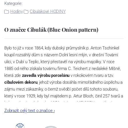
Kategorie:
Hodiny
Cibulákové HODINY
O značce Cibulák (Blue Onion pattern)
Bylo to již v roce 1864, kdy dubský průmyslník p. Anton Tschinkel
koupil rozsáhlý dům s názvem Dolní lesní mlýn, v dnešní Tovární
ulici, v Dubí u Teplic, který přestavěl na výrobu majoliky. V roce
1885 od něho získala továrnu firma C. Teichert z nedaleké Míšně,
která zde
zavedla výrobu porcelánu
v rokokovém tvaru a tzv.
cibulovém dekoru
, jehož výroba dosáhla mimořádného úspěchu a
zájmu mezi zákazníky, o čemž svědčí počet dílů tohoto souboru,
který v roce 1929, kdy byl majitelem p. Artur Bloch, činil 257 tvarů a
byl označován až do roku 1956 nápisem MEISSEN v oválovém
rámečku.
Zobrazit celý text o značce
›
Dnes, kdy čtete tento úvod, nese firma název
Český porcelán
a
počet jeho dílů v cibulovém provedení je 850 tvarů. Tyto výrobky