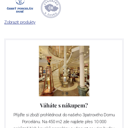
jsou garantovány Asociací sklářského a keramického průmyslu
České republiky jako „
Český výrobek
“.
Zobrazit produkty
Výroba cibuláku na videu
Váháte s nákupem?
Přijďte si zboží prohlédnout do našeho 3patrového Domu
Porcelánu. Na 450 m2 zde najdete přes 10 000