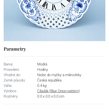
Parametry
Barva:
Modrá
Provedení:
Hodiny
Vhodné do:
Nelze do myčky a mikrovlnky
Země původu:
Česká republika
Váha:
0.4 kg
Výrobce:
Cibulák (Blue Onion pattern)
Rozměry:
0.0 x 0.0 x 0.0 cm