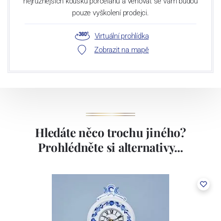
nejrůznějších kousků porcelánu a věnovat se vám budou
pouze vyškolení prodejci.
Virtuální prohlídka
Zobrazit na mapě
Hledáte něco trochu jiného?
Prohlédněte si alternativy...