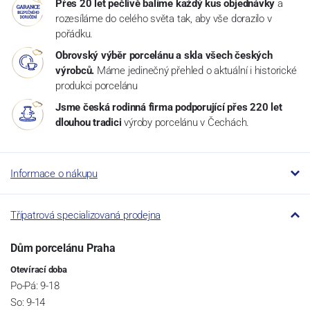
Přes 20 let pečlivě balíme každý kus objednávky
a
rozesíláme do celého světa tak, aby vše dorazilo v
pořádku.
Obrovský výběr porcelánu a skla všech českých
výrobců.
Máme jedinečný přehled o aktuální i historické
produkci porcelánu
Jsme česká rodinná firma podporující přes 220 let
dlouhou tradici
výroby porcelánu v Čechách.
Informace o nákupu
Třípatrová specializovaná prodejna
Dům porcelánu Praha
Otevírací doba
Po-Pá: 9-18
So: 9-14