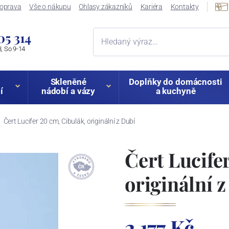
oprava
Vše o nákupu
Ohlasy zákazníků
Kariéra
Kontakty
05 314
, So 9-14
Skleněné
Doplňky do domácnosti
í
nádobí a vázy
a kuchyně
Čert Lucifer 20 cm, Cibulák, originální z Dubí
Čert Lucife
originální 
2 177 Kč