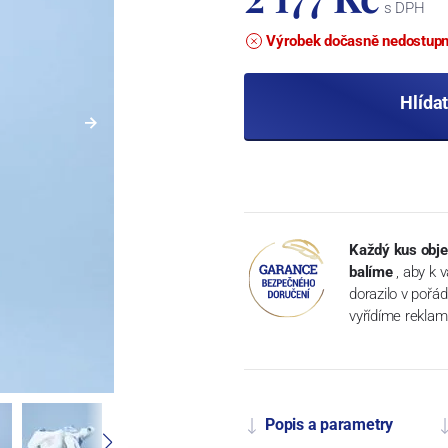
s DPH
Výrobek dočasně nedostup
Hlída
Každý kus obje
balíme
, aby k 
dorazilo v pořá
vyřídíme reklam
Popis a parametry