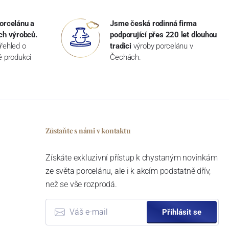
orcelánu a
Jsme česká rodinná firma
ch výrobců.
podporující přes 220 let dlouhou
řehled o
tradici
výroby porcelánu v
ké produkci
Čechách.
Zůstaňte s námi v kontaktu
Získáte exkluzivní přístup k chystaným novinkám
ze světa porcelánu, ale i k akcím podstatně dřív,
než se vše rozprodá.
Přihlásit se