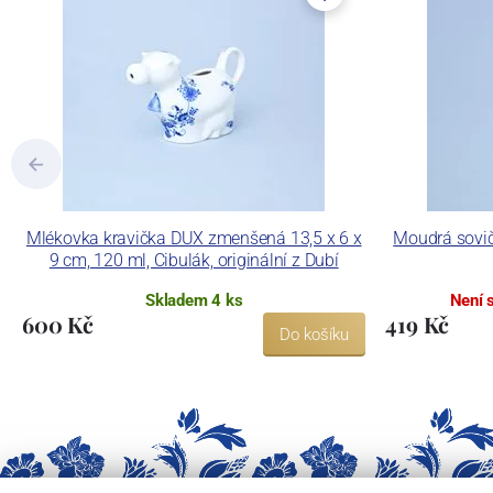
Mlékovka kravička DUX zmenšená 13,5 x 6 x
Moudrá sovičk
9 cm, 120 ml, Cibulák, originální z Dubí
Skladem 4 ks
Není 
600 Kč
419 Kč
Do košíku