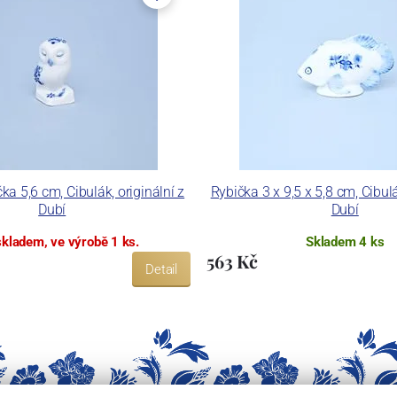
a 5,6 cm, Cibulák, originální z
Rybička 3 x 9,5 x 5,8 cm, Cibulá
Dubí
Dubí
skladem, ve výrobě 1 ks.
Skladem 4 ks
563 Kč
Detail