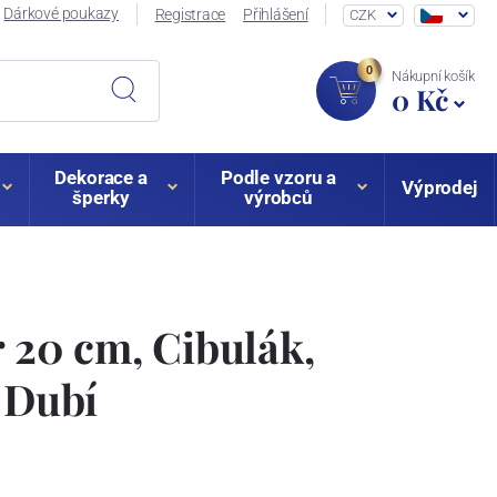
Dárkové poukazy
Registrace
Přihlášení
CZK
0
Nákupní košík
0 Kč
Dekorace a
Podle vzoru a
Výprodej
šperky
výrobců
r 20 cm, Cibulák,
z Dubí