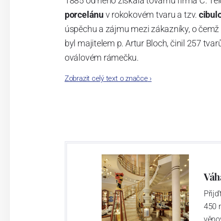
1885 od něho získala továrnu firma C. Tei
porcelánu
v rokokovém tvaru a tzv.
cibul
úspěchu a zájmu mezi zákazníky, o čemž s
byl majitelem p. Artur Bloch, činil 257 
oválovém rámečku.
Zobrazit celý text o značce
›
Dnes, kdy čtete tento úvod, nese firma n
provedení je 850 tvarů. Tyto výrobky jso
průmyslu České republiky jako „
Český výr
Výroba cibuláku na videu
Váh
Přij
450 
věno