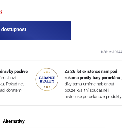
ný
t dostupnost
Kód: cb10144
dnávky pečlivě
Za 26 let existence nám pod
vám zboží
rukama prošly tuny porcelánu
,
dku. Pokud ne,
díky tomu umíme nabídnout
aci obratem.
pouze kvalitní současné i
historické porcelánové produkty.
Alternativy