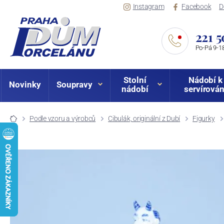
Instagram
Facebook
D
221 5
Po-Pá 9-18
Stolní
Nádobí k
Novinky
Soupravy
nádobí
servírován
Podle vzoru a výrobců
Cibulák, originální z Dubí
Figurky