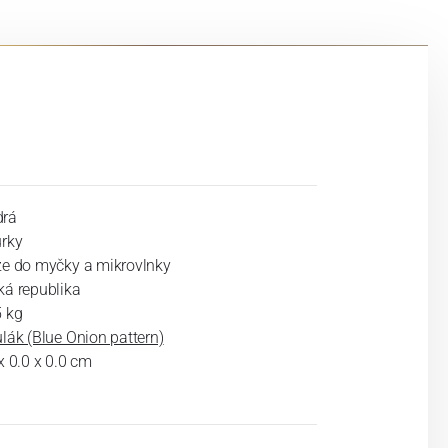
rá
urky
ze do myčky a mikrovlnky
ká republika
5 kg
lák (Blue Onion pattern)
x 0.0 x 0.0 cm