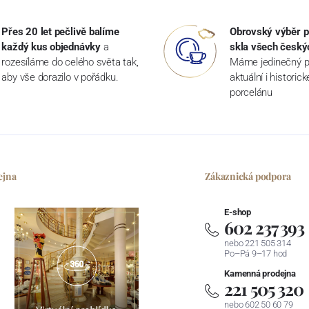
Přes 20 let pečlivě balíme
Obrovský výběr p
každý kus objednávky
a
skla všech český
rozesíláme do celého světa tak,
Máme jedinečný p
aby vše dorazilo v pořádku.
aktuální i historic
porcelánu
ejna
Zákaznická podpora
E-shop
602 237 393
nebo 221 505 314
Po–Pá 9–17 hod
Kamenná prodejna
221 505 320
nebo 602 50 60 79