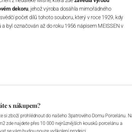
chert z nedaleké Míšně, která zde
zavedla výrobu
ovém dekoru
, jehož výroba dosáhla mimořádného
vědčí počet dílů tohoto souboru, který v roce 1929, kdy
tvarů a byl označován až do roku 1956 nápisem MEISSEN v
ázev
Český porcelán
a počet jeho dílů v cibulovém
u garantovány Asociací sklářského a keramického
obek
“.
áte s nákupem?
ďte si zboží prohlédnout do našeho 3patrového Domu Porcelánu. N
m2 zde najdete přes 10 000 nejrůznějších kousků porcelánu a
vat se vám budou pouze vyškolení prodejci.