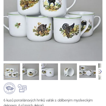
6 kusů porcelánových hrnků vařák s oblíbeným mysliveckým
dekorem. 6 různých dekorů.