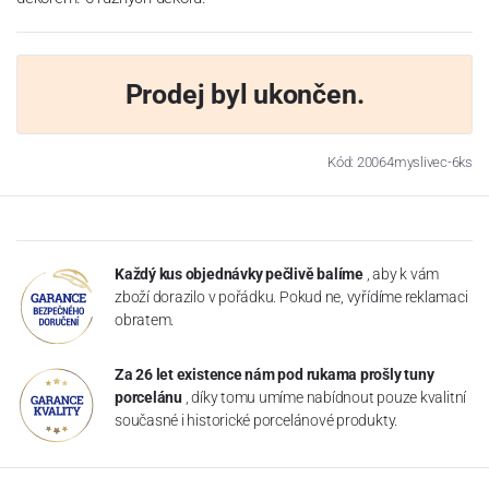
Prodej byl ukončen.
Kód: 20064myslivec-6ks
Každý kus objednávky pečlivě balíme
, aby k vám
zboží dorazilo v pořádku. Pokud ne, vyřídíme reklamaci
obratem.
Za 26 let existence nám pod rukama prošly tuny
porcelánu
, díky tomu umíme nabídnout pouze kvalitní
současné i historické porcelánové produkty.