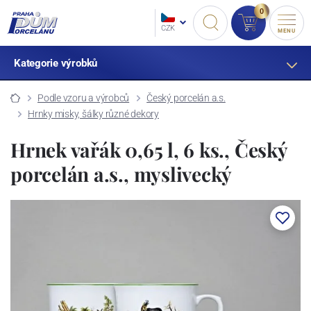
0
CZK
MENU
Kategorie výrobků
Podle vzoru a výrobců
Český porcelán a.s.
Hrnky misky, šálky různé dekory
Hrnek vařák 0,65 l, 6 ks., Český
porcelán a.s., myslivecký