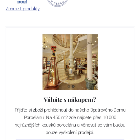
České republiky jako „
Český výrobek
“.
Zobrazit produkty
Váháte s nákupem?
Přijďte si zboží prohlédnout do našeho 3patrového Domu
Porcelánu. Na 450 m2 zde najdete přes 10 000
nejrůznějších kousků porcelánu a věnovat se vám budou
pouze vyškolení prodejci.