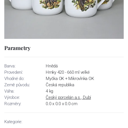
Parametry
Barva:
Hnědá
Provedení:
Hrnky 420 - 660 ml velké
Vhodné do:
Myčka OK + Mikrovlnka OK
Země původu:
Česká republika
Váha:
4 kg
Výrobce:
Český porcelán a.s., Dubí
Rozměry:
0.0 x 0.0 x 0.0 cm
Kategorie: