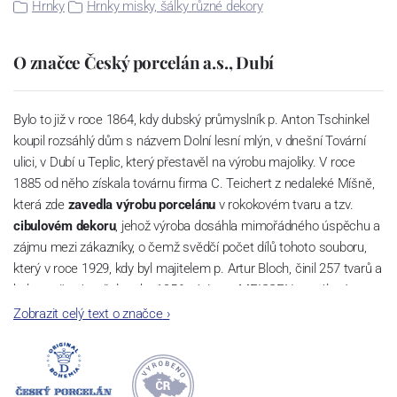
Hrnky
Hrnky misky, šálky různé dekory
O značce Český porcelán a.s., Dubí
Bylo to již v roce 1864, kdy dubský průmyslník p. Anton Tschinkel
koupil rozsáhlý dům s názvem Dolní lesní mlýn, v dnešní Tovární
ulici, v Dubí u Teplic, který přestavěl na výrobu majoliky. V roce
1885 od něho získala továrnu firma C. Teichert z nedaleké Míšně,
která zde
zavedla výrobu porcelánu
v rokokovém tvaru a tzv.
cibulovém dekoru
, jehož výroba dosáhla mimořádného úspěchu a
zájmu mezi zákazníky, o čemž svědčí počet dílů tohoto souboru,
který v roce 1929, kdy byl majitelem p. Artur Bloch, činil 257 tvarů a
byl označován až do roku 1956 nápisem MEISSEN v oválovém
rámečku.
Zobrazit celý text o značce
›
Dnes, kdy čtete tento úvod, nese firma název
Český porcelán
a
počet jeho dílů v cibulovém provedení je 850 tvarů. Tyto výrobky
jsou garantovány Asociací sklářského a keramického průmyslu