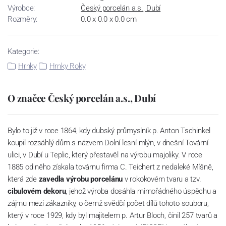
Výrobce:
Český porcelán a.s., Dubí
Rozměry:
0.0 x 0.0 x 0.0 cm
Kategorie:
Hrnky
Hrnky Roky
O značce Český porcelán a.s., Dubí
Bylo to již v roce 1864, kdy dubský průmyslník p. Anton Tschinkel
koupil rozsáhlý dům s názvem Dolní lesní mlýn, v dnešní Tovární
ulici, v Dubí u Teplic, který přestavěl na výrobu majoliky. V roce
1885 od něho získala továrnu firma C. Teichert z nedaleké Míšně,
která zde
zavedla výrobu porcelánu
v rokokovém tvaru a tzv.
cibulovém dekoru
, jehož výroba dosáhla mimořádného úspěchu a
zájmu mezi zákazníky, o čemž svědčí počet dílů tohoto souboru,
který v roce 1929, kdy byl majitelem p. Artur Bloch, činil 257 tvarů a