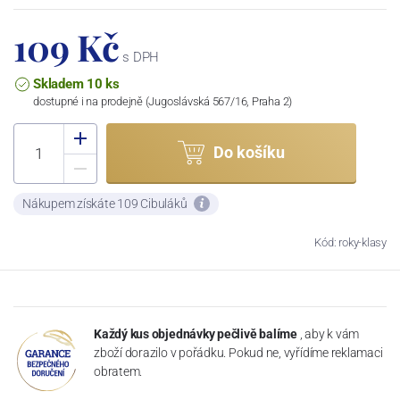
109 Kč
s DPH
Skladem 10 ks
dostupné i na prodejně (Jugoslávská 567/16, Praha 2)
Do košíku
Nákupem získáte 109 Cibuláků
Kód: roky-klasy
Každý kus objednávky pečlivě balíme
, aby k vám
zboží dorazilo v pořádku. Pokud ne, vyřídíme reklamaci
obratem.