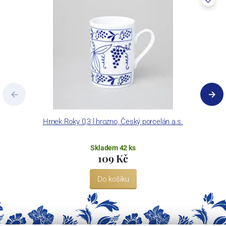
Hrnek Roky 0,3 l hrozno, Český porcelán a.s.
Skladem 42 ks
109 Kč
Do košíku