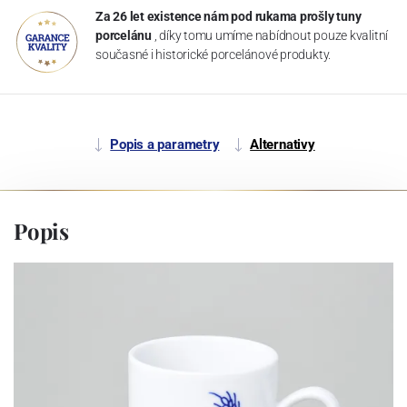
Za 26 let existence nám pod rukama prošly tuny
porcelánu
, díky tomu umíme nabídnout pouze kvalitní
současné i historické porcelánové produkty.
Popis a parametry
Alternativy
Popis