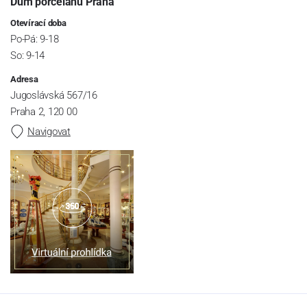
Dům porcelánu Praha
Otevírací doba
Po-Pá: 9-18
So: 9-14
Adresa
Jugoslávská 567/16
Praha 2, 120 00
Navigovat