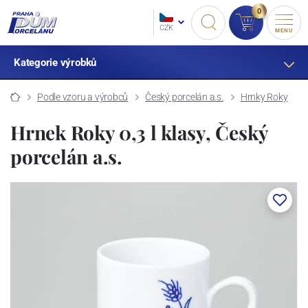
0
CZK
MENU
Kategorie výrobků
Podle vzoru a výrobců
Český porcelán a.s.
Hrnky Roky
Hrnek Roky 0,3 l klasy, Český
porcelán a.s.