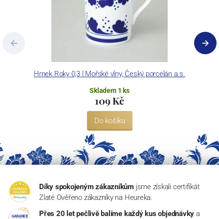
Hrnek Roky 0,3 l Mořské vlny, Český porcelán a.s.
Skladem 1 ks
109 Kč
Do košíku
Díky spokojeným zákazníkům
jsme získali certifikát
Zlaté Ověřeno zákazníky na Heureka.
Přes 20 let pečlivě balíme každý kus objednávky
a