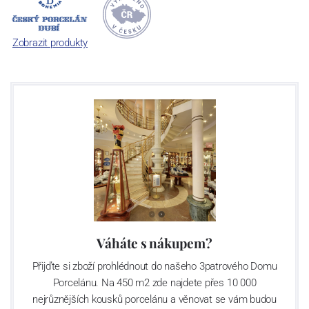
počet jeho dílů v cibulovém provedení je 850 tvarů. Tyto výrobky
jsou garantovány Asociací sklářského a keramického průmyslu
České republiky jako „
Český výrobek
“.
Zobrazit produkty
Váháte s nákupem?
Přijďte si zboží prohlédnout do našeho 3patrového Domu
Porcelánu. Na 450 m2 zde najdete přes 10 000
nejrůznějších kousků porcelánu a věnovat se vám budou