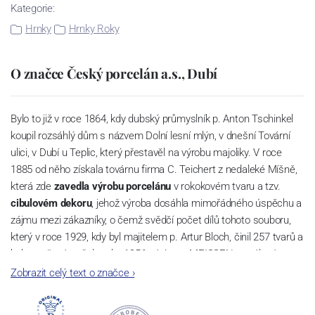
Kategorie:
Hrnky
Hrnky Roky
O značce Český porcelán a.s., Dubí
Bylo to již v roce 1864, kdy dubský průmyslník p. Anton Tschinkel
koupil rozsáhlý dům s názvem Dolní lesní mlýn, v dnešní Tovární
ulici, v Dubí u Teplic, který přestavěl na výrobu majoliky. V roce
1885 od něho získala továrnu firma C. Teichert z nedaleké Míšně,
která zde
zavedla výrobu porcelánu
v rokokovém tvaru a tzv.
cibulovém dekoru
, jehož výroba dosáhla mimořádného úspěchu a
zájmu mezi zákazníky, o čemž svědčí počet dílů tohoto souboru,
který v roce 1929, kdy byl majitelem p. Artur Bloch, činil 257 tvarů a
byl označován až do roku 1956 nápisem MEISSEN v oválovém
rámečku.
Zobrazit celý text o značce
›
Dnes, kdy čtete tento úvod, nese firma název
Český porcelán
a