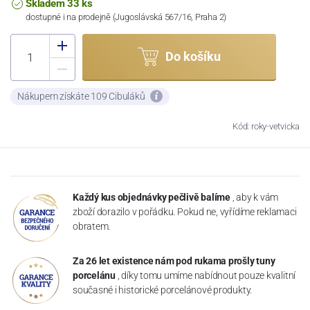
Skladem 33 ks
dostupné i na prodejně (Jugoslávská 567/16, Praha 2)
Do košíku
Nákupem získáte 109 Cibuláků
Kód: roky-vetvicka
Každý kus objednávky pečlivě balíme
, aby k vám
zboží dorazilo v pořádku. Pokud ne, vyřídíme reklamaci
obratem.
Za 26 let existence nám pod rukama prošly tuny
porcelánu
, díky tomu umíme nabídnout pouze kvalitní
současné i historické porcelánové produkty.