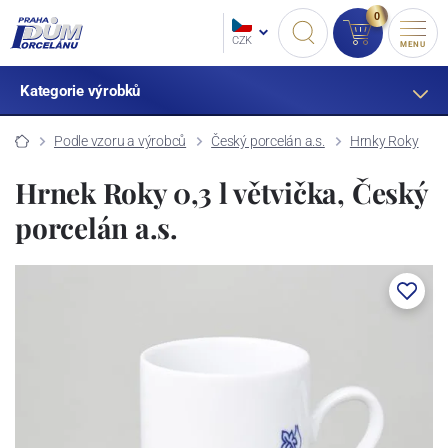
0
CZK
MENU
Kategorie výrobků
Podle vzoru a výrobců
Český porcelán a.s.
Hrnky Roky
Hrnek Roky 0,3 l větvička, Český
porcelán a.s.