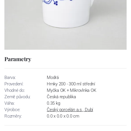
Parametry
Barva:
Modrá
Provedení:
Hrnky 200 - 300 ml střední
Vhodné do:
Myčka OK + Mikrovlnka OK
Země původu:
Česká republika
Váha:
0.35 kg
Výrobce:
Český porcelán a.s., Dubí
Rozměry:
0.0 x 0.0 x 0.0 cm