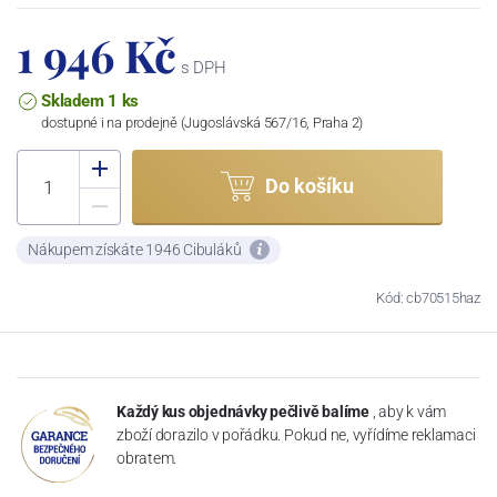
1 946 Kč
s DPH
Skladem 1 ks
dostupné i na prodejně (Jugoslávská 567/16, Praha 2)
Do košíku
Nákupem získáte 1946 Cibuláků
Kód: cb70515haz
Každý kus objednávky pečlivě balíme
, aby k vám
zboží dorazilo v pořádku. Pokud ne, vyřídíme reklamaci
obratem.